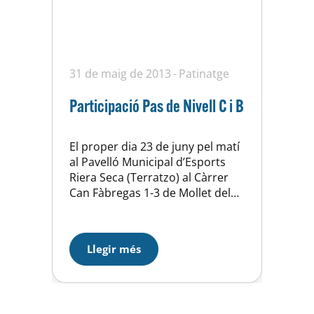
31 de maig de 2013
Patinatge
Participació Pas de Nivell C i B
El proper dia 23 de juny pel matí
al Pavelló Municipal d’Esports
Riera Seca (Terratzo) al Càrrer
Can Fàbregas 1-3 de Mollet del
Vallès, 4 patinadores del grup C i
5 del B, participaran a les proves
de nivell: Nivell C de FO: Noa
Llegir més
Rodergas i Ada Rubio Nivell C de
Lliure: Laia Sánchez i…