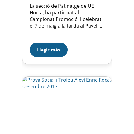
La secció de Patinatge de UE
Horta, ha participat al
Campionat Promoció 1 celebrat
el 7 de maig a la tarda al Pavelló
de Sant Iscle de Vallalta. Les
nostres 5 representants ho han
fet totes en categoria Mini i han
Llegir més
ocupat les darreres posicions
però ha estat una bona
experiència per les més petites…