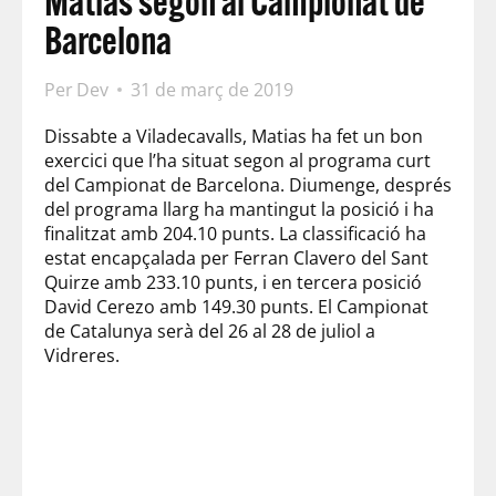
Matias segon al Campionat de
Barcelona
Per
Dev
31 de març de 2019
Dissabte a Viladecavalls,
Matias
ha fet un bon
exercici que l’ha situat segon al programa curt
del Campionat de Barcelona. Diumenge, després
del programa llarg ha mantingut la posició i ha
finalitzat amb
204.10 punts.
La classificació ha
estat encapçalada per Ferran
Clavero
del Sant
Quirze amb 233.10 punts, i en tercera posició
David Cerezo amb 149.30 punts. El Campionat
de Catalunya serà del 26 al 28 de juliol a
Vidreres.