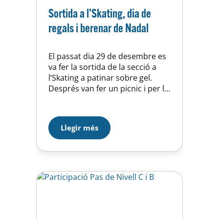
Sortida a l’Skating, dia de
regals i berenar de Nadal
El passat dia 29 de desembre es
va fer la sortida de la secció a
l’Skating a patinar sobre gel.
Després van fer un picnic i per la
tarda un entrenament de
caràcter lúdic i “l’amic invisible”
on tothom ha pogut gaudir de
Llegir més
regals. Al final es va fer el
tradicional berenar de Nadal
amb…