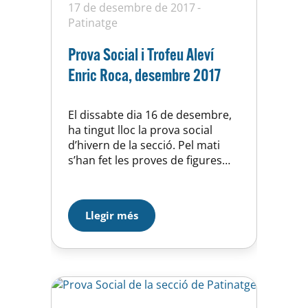
17 de desembre de 2017
Patinatge
Prova Social i Trofeu Aleví
Enric Roca, desembre 2017
El dissabte dia 16 de desembre,
ha tingut lloc la prova social
d’hivern de la secció. Pel mati
s’han fet les proves de figures
obligatòries (Escola) i per la
tarda els exercicis lliures en
totes les categories. Coincidint
Llegir més
amb la prova social de la secció,
s’ha celebrat una nova edició del
Trofeu Aleví Enric Roca,…