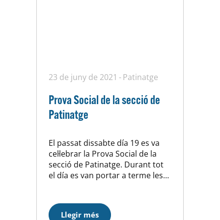
23 de juny de 2021
Patinatge
Prova Social de la secció de
Patinatge
El passat dissabte día 19 es va
cel·lebrar la Prova Social de la
secció de Patinatge. Durant tot
el día es van portar a terme les
proves de les diferents
categories en una gran jornada
esportiva i social per la nostra
Llegir més
secció