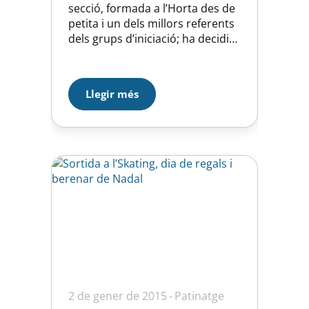
secció, formada a l’Horta des de
petita i un dels millors referents
dels grups d’iniciació; ha decidit
donar-se de baixa de la secció.
Independentment de les causes
que han propiciat aquesta
Llegir més
decisió, totes les patinadores i
les seves famílies et volem agrair
tot el que has fet per les…
2 de gener de 2015
Patinatge