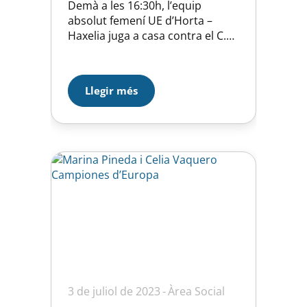
Demà a les 16:30h, l’equip
absolut femení UE d’Horta –
Haxelia juga a casa contra el C.N.
Cuatro Caminos i podràs veure’l
en directe en streaming a través
del nostre canal de youtube:
Llegir més
https://youtu.be/TrnMmU2JXfw
L’equip absolut masculí UE
d’Horta – Haxelia visita al Club
Waterpolo Castelló el diumenge
a les…
3 de juliol de 2023
Àrea Social