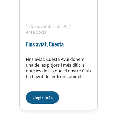
1 de novembre de 2021
Àrea Social
Fins aviat, Cuesta
Fins aviat, Cuesta Avui donem
una de les pitjors i més difícils
notícies de les que el nostre Club
ha hagut de fer front, ahir el
nostre company i amic José
Cuesta García ens va deixar a
l’edat de 70 anys. Cuesta, així és
Llegir més
com a tots ens agrada
anomenar-lo, ha estat un
referent en…