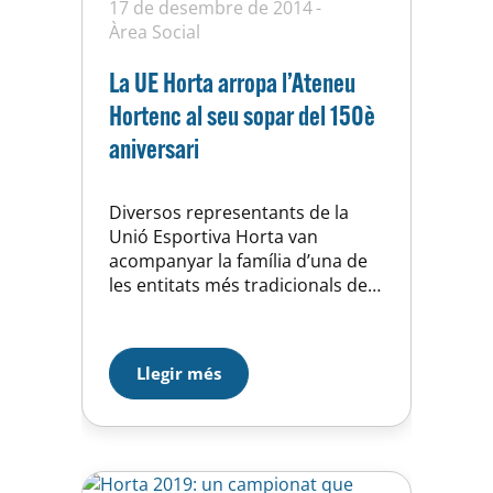
17 de desembre de 2014
Àrea Social
La UE Horta arropa l’Ateneu
Hortenc al seu sopar del 150è
aniversari
Diversos representants de la
Unió Esportiva Horta van
acompanyar la família d’una de
les entitats més tradicionals del
nostre Districte, l’Ateneu
Hortenc, al sopar de celebració
del seu 150è aniversari. Aquesta
Llegir més
celebració va tenir lloc el passat
divendres 12 de desembre a la
seu de l’Ateneu, situada al carrer
Pere Pau, 8, i va comptar…