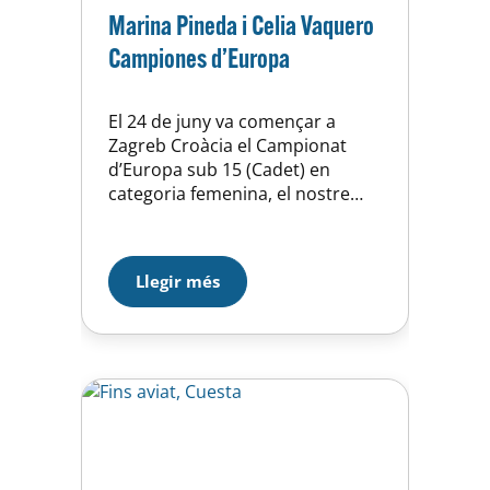
Marina Pineda i Celia Vaquero
Campiones d’Europa
El 24 de juny va començar a
Zagreb Croàcia el Campionat
d’Europa sub 15 (Cadet) en
categoria femenina, el nostre
club estava representat per la
Marina Pineda i
la Celia Vaquero dues jugadores
Llegir més
de Waterpolo de la Unió
Esportiva d’Horta.
Ahir diumenge 3 de juliol les
nostres jugadores es van
proclamar Campiones d’Europa,
durant els 6 partits jugats les
nostres jugadores han…