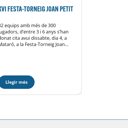
XVI FESTA-TORNEIG JOAN PETIT
32 equips amb més de 300
jugadors, d’entre 3 i 6 anys s’han
donat cita avui dissabte, dia 4, a
Mataró, a la Festa-Torneig Joan
Petit. Gran èxit, com ja és habitual
d’aquesta festa. Un munt
d’activitats i de partits, en què els
nostres petits nens d’Escola també
han participat. Emoció, joc i
diversió han…
Llegir més