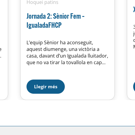
Hoquei patins
Jornada 2: Sènior Fem –
IgualadaFHCP
L’equip Sènior ha aconseguit,
e
aquest diumenge, una victòria a
,
casa, davant d’un Igualada lluitador,
a
que no va tirar la tovallola en cap
r
moment tot i anar per darrere al
marcador durant tot el partit.
Llegir més