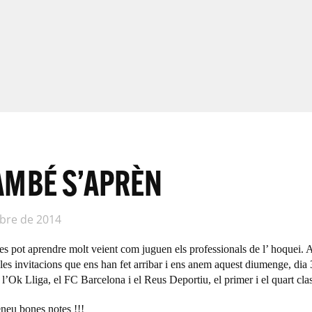
AMBÉ S’APRÈN
bre de 2014
 es pot aprendre molt veient com juguen els professionals de l’ hoquei.
 les invitacions que ens han fet arribar i ens anem aquest diumenge, dia 3
 l’Ok Lliga, el FC Barcelona i el Reus Deportiu, el primer i el quart clas
eneu bones notes !!!