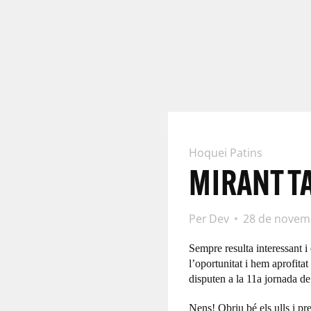
Hoquei Patins
MIRANT T
Per
Dev
28 de novem
Sempre resulta interessant i
l’oportunitat i hem aprofitat
disputen a la 11a jornada de
Nens! Obriu bé els ulls i pr