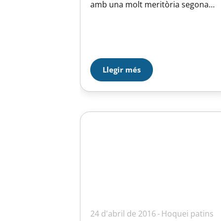
amb una molt meritòria segona
posició a la lliga. El partit disputat
ahir a la tarda, el van guanyar 6 a 1
Per cert, felicitem des d’aquí a les
noies de l’Olesa però també a les
nostres…
Llegir més
24 d'abril de 2016
Hoquei patins