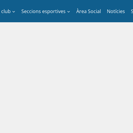
l club
Seccions esportives
Àrea Social
Notícies