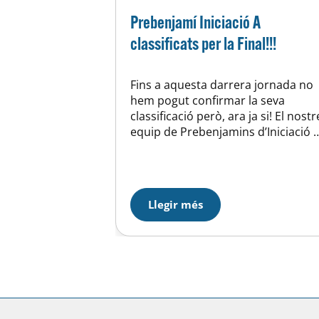
Prebenjamí Iniciació A
classificats per la Final!!!
Fins a aquesta darrera jornada no
hem pogut confirmar la seva
classificació però, ara ja si! El nostr
equip de Prebenjamins d’Iniciació A
formen part de l’elit de l’hoquei a l
seva categoria i s’han classificat pe
la Trobada Final del Campionat
TBCN, que tindrà lloc a Vilassar de
Llegir més
Mar, el cap de setmana del…