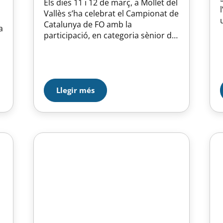
Els dies 11 i 12 de març, a Mollet del
Vallès s’ha celebrat el Campionat de
Catalunya de FO amb la
a
participació, en categoria sènior de
Xantal Ramírez que ha repetit
victòria tal com va fer al campionat
de Barcelona, seguida de Julia
Marco i Grace Tara Lloret. El
dissabte dia 11 van competir les…
Llegir més
l