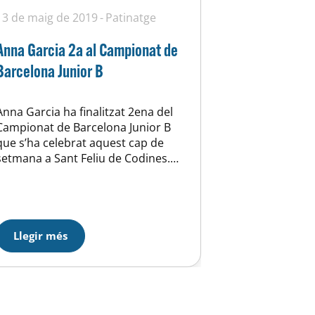
13 de maig de 2019
Patinatge
Anna Garcia 2a al Campionat de
Barcelona Junior B
Anna Garcia ha finalitzat 2ena del
Campionat de Barcelona Junior B
que s’ha celebrat aquest cap de
setmana a Sant Feliu de Codines.
Després del 5é lloc provisional al
programa curts, Anna ha remuntat
fins la segona posició. Giuliana
Engerlani no ha pogut millorar la
19ena posició del curt i ha finalitzat
Llegir més
21ena. La prova…