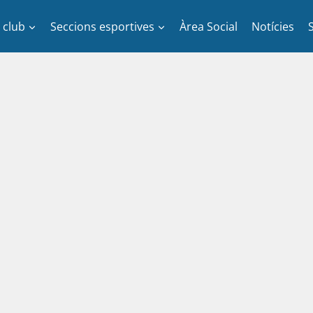
l club
Seccions esportives
Àrea Social
Notícies