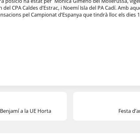
ra posició ha estat per Mònica Gimeno del Mollerussa, vig
h del CPA Caldes d’Estrac, i Noemí Isla del PA Cadí. Amb aqu
nsacions pel Campionat d’Espanya que tindrà lloc els dies 16
Benjamí a la UE Horta
Festa d’a