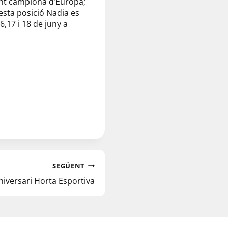
ent campiona d’Europa;
esta posició Nadia es
,17 i 18 de juny a
SEGÜENT
niversari Horta Esportiva