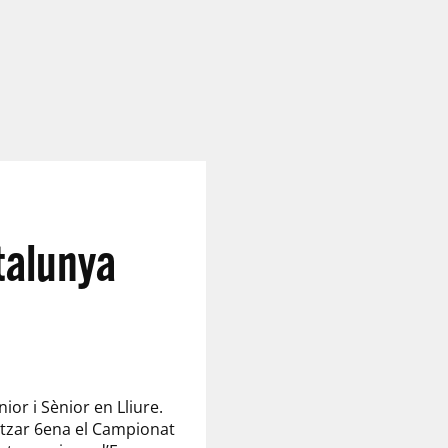
talunya
ior i Sènior en Lliure.
itzar 6ena el Campionat