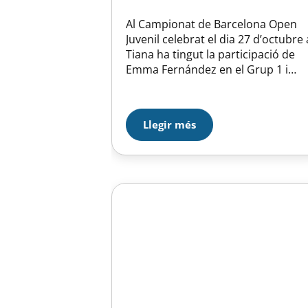
Al Campionat de Barcelona Open
Juvenil celebrat el dia 27 d’octubre 
Tiana ha tingut la participació de
Emma Fernández en el Grup 1 i
Clàudia Giralt en el Grup 2, Emma
ha finalitzat en 18ena posició del
Grup 1 amb 30,5 en una prova
Llegir més
guanyada per Gemma Gimenez de
Arenys de Mar CP amb…