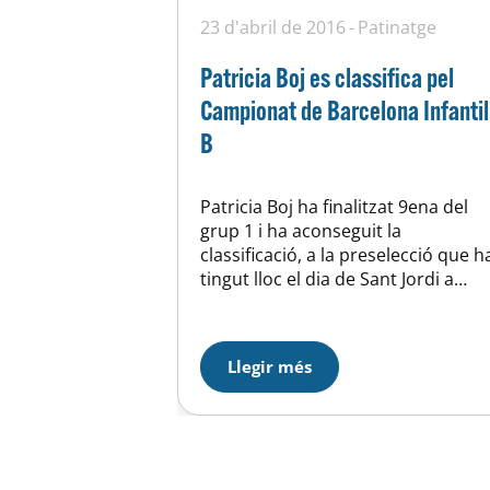
23 d'abril de 2016
Patinatge
Patricia Boj es classifica pel
Campionat de Barcelona Infantil
B
Patricia Boj ha finalitzat 9ena del
grup 1 i ha aconseguit la
classificació, a la preselecció que h
tingut lloc el dia de Sant Jordi a
Cubelles. En aquesta preselecció e
categoria Infantil B únicament 30 d
les 68 participants, tenen accés al
Llegir més
campionat que es celebrarà els
propers 16 i 17 de juliol de…