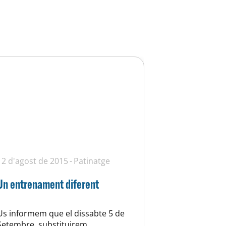
12 d'agost de 2015
Patinatge
Un entrenament diferent
Us informem que el dissabte 5 de
Setembre, substituirem