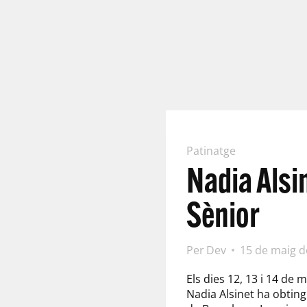
Patinatge
Nadia Alsi
Sènior
Per
Dev
15 de maig d
Els dies 12, 13 i 14 de 
Nadia Alsinet ha obting