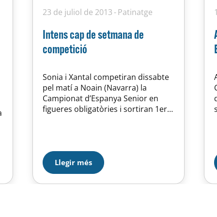
23 de juliol de 2013
Patinatge
Intens cap de setmana de
competició
Sonia i Xantal competiran dissabte
pel matí a Noain (Navarra) la
Campionat d’Espanya Senior en
figueres obligatòries i sortiran 1era
a
(Sonia i 3era Xantal de les 7
inscrites. Més a prop, la cadet Maria
n
Medina participarà dissabte (prog.
e
curt) i diumenge (prog. llarg) al
Campionat de Barcelona Cadet B
Llegir més
(Lliure) al Pavelló Municipal Riera
Seca…