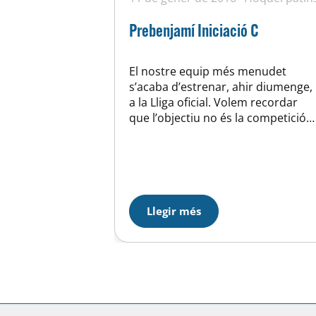
Prebenjamí Iniciació C
El nostre equip més menudet
s’acaba d’estrenar, ahir diumenge,
a la Lliga oficial. Volem recordar
que l’objectiu no és la competició
sinó estimular als nens que
aprenguin les destreses físiques
bàsiques i fer-les servir per
participar en jocs i partits però no
els volem pressionar perquè
necessiten temps per desenvolupa
Llegir més
encara les seves capacitats. Així…