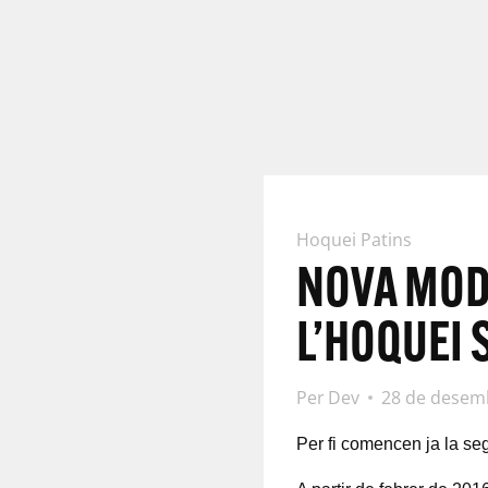
Hoquei Patins
NOVA MODA
L’HOQUEI
Per
Dev
28 de desem
Per fi comencen ja la seg