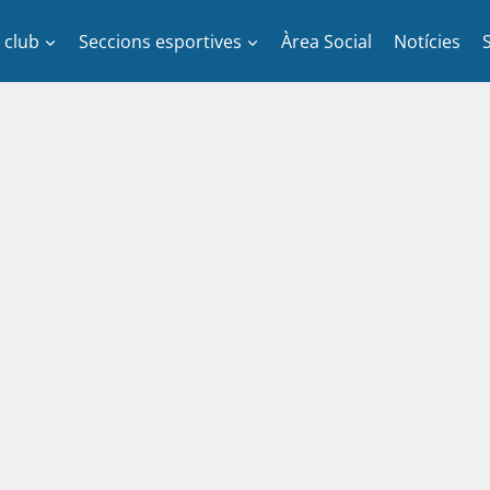
l club
Seccions esportives
Àrea Social
Notícies