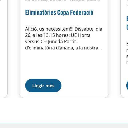
Eliminatòries Copa Federació
Afició, us necessitem!!! Dissabte, dia
26, a les 13,15 hores: UE Horta
versus CH Juneda Partit
d’eliminatòria d’anada, a la nostra
pista, a la categoria d’Infantil.
Diumenge, dia 27, a les 12 hores:
UE Horta versus Vilafranca Partit de
tornada d’eliminatòries, categoria
Juvenil. Partit d’anada acabat de
r
disputar fa uns minuts amb el
Llegir més
resultat…