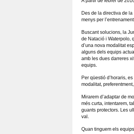
A partir de febrer de 2016
Des de la directiva de la
menys per l’entrenament i
Buscant solucions, la Ju
de Natació i Waterpolo, q
d’una nova modalitat esp
alguns dels equips actual
amb les dues darreres xif
equips.
Per qüestió d’horaris, e
modalitat, preferentment,
Mirarem d’adaptar de mom
més curta, intentarem, tal
guants protectors. Les ul
val.
Quan tinguem els equips 