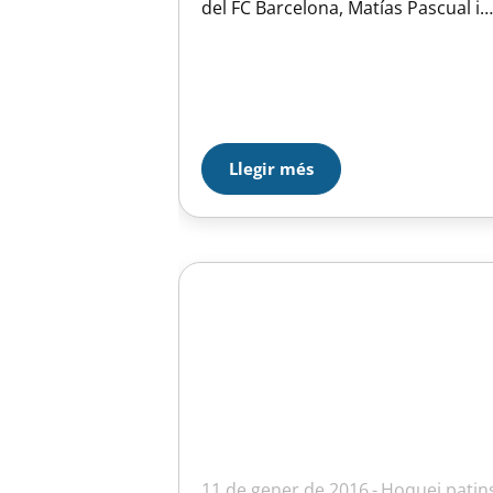
del FC Barcelona, Matías Pascual i
Xavier Barroso. Els nostres petits
esportistes gaudiran d’una
tecnificació de la mà dels seus ídols
Serà a partir de les 18 hores i
podran fer-se alguna foto amb ells 
potser els…
Llegir més
11 de gener de 2016
Hoquei patin