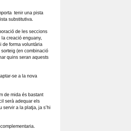
mporta tenir una pista
sta substitutiva.
boració de les seccions
, la creació enguany,
 de forma voluntària
n sorteig (en combinació
inar quins seran aquests
aptar-se a la nova
om de mida és bastant
ícil serà adequar els
ervir a la platja, ja s’hi
ó complementaria.