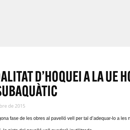
LITAT D’HOQUEI A LA UE H
 SUBAQUÀTIC
bre de 2015
ona fase de les obres al pavelló vell per tal d’adequar-lo a les