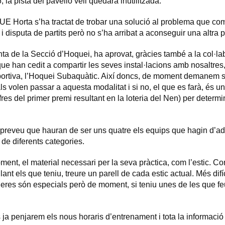
, la pista del pavelló vell quedarà inutilitzada.
 UE Horta s’ha tractat de trobar una solució al problema que co
 disputa de partits però no s’ha arribat a aconseguir una altra pi
nta de la Secció d’Hoquei, ha aprovat, gràcies també a la col·la
ue han cedit a compartir les seves instal·lacions amb nosaltres
ortiva, l’Hoquei Subaquàtic. Així doncs, de moment demanem si
s volen passar a aquesta modalitat i si no, el que es farà, és u
res del primer premi resultant en la loteria del Nen) per determ
s preveu que hauran de ser uns quatre els equips que hagin d’ad
 de diferents categories.
ent, el material necessari per la seva pràctica, com l’estic. C
lant els que teniu, treure un parell de cada estic actual. Més dif
leres són especials però de moment, si teniu unes de les que feu s
ja penjarem els nous horaris d’entrenament i tota la informaci