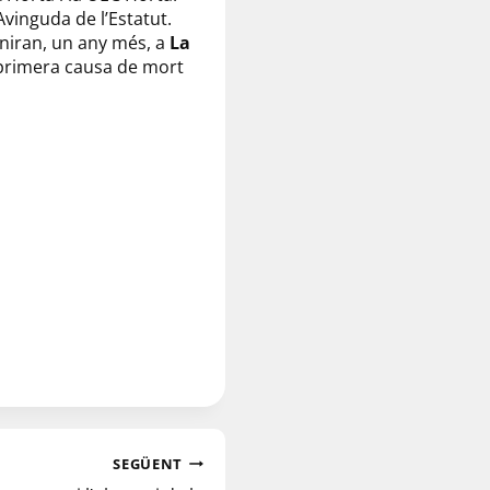
’Avinguda de l’Estatut.
aniran, un any més, a
La
a primera causa de mort
SEGÜENT