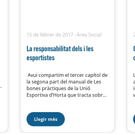
15 de febrer de 2017
Àrea Social
La responsabilitat dels i les
esportistes
Avui compartim el tercer capítol de
la segona part del manual de Les
bones pràctiques de la Unió
Esportiva d’Horta que tracta sobre
la responsabilitat dels i les
a
esportistes: L’òptim
desenvolupament de les múltiples
Llegir més
activitats que tenen lloc en el marc
de la Unió Esportiva d’Horta,
requereix, per part dels i les