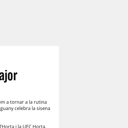
ajor
em a tornar a la rutina
guany celebra la sisena
d’Horta i la UEC Horta.