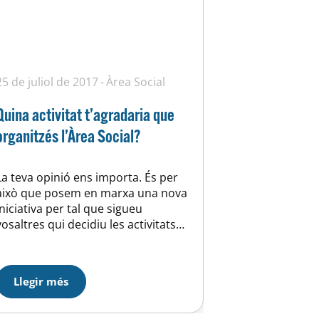
25 de juliol de 2017
Àrea Social
Quina activitat t’agradaria que
organitzés l’Àrea Social?
La teva opinió ens importa. És per
això que posem en marxa una nova
iniciativa per tal que sigueu
vosaltres qui decidiu les activitats
de l’Àrea Social. Ping-Pong, tast de
vins, jocs de taula, teatre,
excursions… Què et ve de gust fer?
Llegir més
Tots aquells que envieu les vostres
propostes a
areasocial@uehorta.cat entrareu