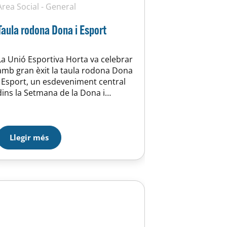
Àrea Social
-
General
Taula rodona Dona i Esport
La Unió Esportiva Horta va celebrar
amb gran èxit la taula rodona Dona
i Esport, un esdeveniment central
dins la Setmana de la Dona i
l’Esport. En aquesta tercera edició,
l’acte es va consolidar com un espai
de reflexió i debat sobre la situació
actual de les dones en l’àmbit
Llegir més
esportiu, reunint professionals,
esportistes i directives
compromeses amb la…