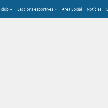
l club
Seccions esportives
Àrea Social
Notícies