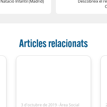
atació Infantil (Madrid)
Descobreix el re
C
Articles relacionats
3 d'octubre de 2019
Àrea Social