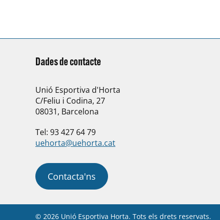
Dades de contacte
Unió Esportiva d'Horta
C/Feliu i Codina, 27
08031, Barcelona
Tel: 93 427 64 79
uehorta@uehorta.cat
Contacta'ns
© 2026 Unió Esportiva Horta. Tots els drets reservats.