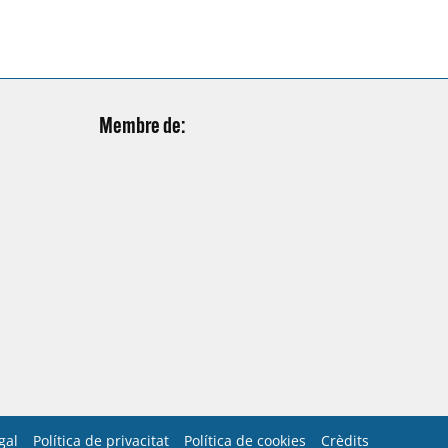
en el sorteig…
Membre de:
gal
Política de privacitat
Política de cookies
Crèdits