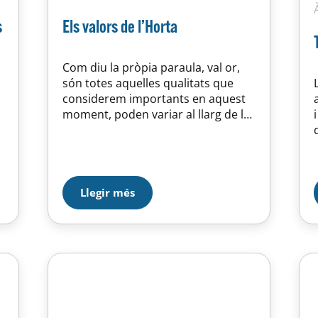
s
Els valors de l’Horta
Com diu la pròpia paraula, val or,
són totes aquelles qualitats que
considerem importants en aquest
moment, poden variar al llarg de la
vida, perquè vénen donades per les
nostres experiències personals que
ens fan actuar d’una determinada
manera expressant els nostres
sentiments i els nostres interessos
Llegir més
influenciats per les creences que
hem interioritzat al llarg de la
vida….