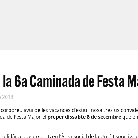
a la 6a Caminada de Festa M
e 2018
ncorporeu avui de les vacances d’estiu i nosaltres us convid
da de Festa Major el
proper dissabte 8 de setembre
que en
t solidària que organitzen l’Àrea Social de la Unió Esportiva 