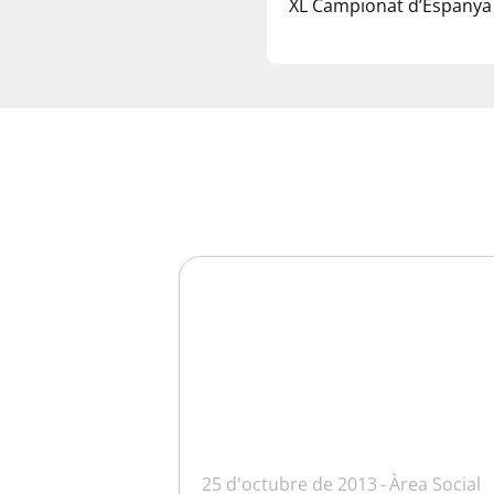
XL Campionat d’Espanya N
25 d'octubre de 2013
Àrea Social