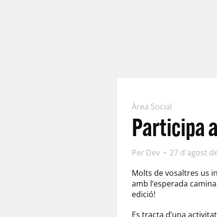
Àrea Social
Participa 
Per
Dev
27 d'agost d
Molts de vosaltres us i
amb l’esperada camina
edició!
Es tracta d’una activita