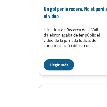
Un gol per la recera. No et perdi
el video
L’ Institut de Recerca de la Vall
d’Hebron acaba de fer públic el
vídeo de la jornada lúdica, de
conscienciació i difusió de la
malaltia de l’Intestí Irritable que va
tenir lloc el passat dissabte a las
installacions del CEM d’Horta. Amb
Llegir més
la collaboració de la UA d’Horta i la
UE d’Horta, la jornada va…