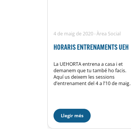
4 de maig de 2020
Àrea Social
HORARIS ENTRENAMENTS UEH
La UEHORTA entrena a casa i et
demanem que tu també ho facis.
Aquí us deixem les sessions
d’entrenament del 4 a l’10 de maig.
Aquesta setmana a més comptem
amb 2 sessions especials
d’entrenament: HOQUEI: Dilluns 4 
les 10:30h per ZOOM. Formació
técnic a entrenadors a carrrec de
Llegir més
Keko Iglesias, secretari técnic del…