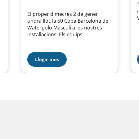
El proper dimecres 2 de gener
tindrà lloc la 50 Copa Barcelona de
Waterpolo Masculí a les nostres
instal·lacions. Els equips
participants són el CN Sant Andreu,
el CN Granollers, el CN Montjuïc i la
Unió Esportiva d’Horta. La final serà
Llegir més
el proper dijous 3 de gener a les
20:50h. Els horaris són els
següents:…