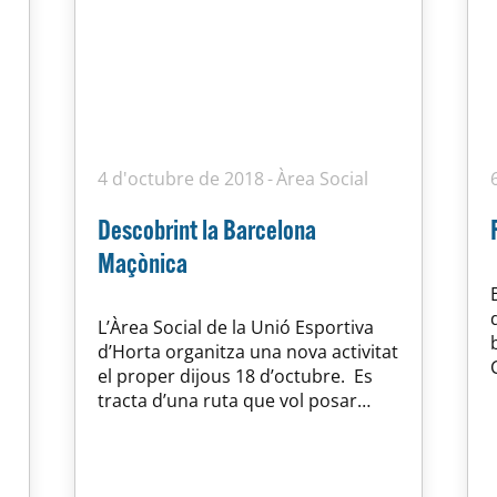
4 d'octubre de 2018
Àrea Social
Descobrint la Barcelona
Maçònica
L’Àrea Social de la Unió Esportiva
d’Horta organitza una nova activitat
el proper dijous 18 d’octubre. Es
tracta d’una ruta que vol posar
molta llum a tot allò que, sovint,
s’ha escrit sobre la maçoneria:
reunions secretes, rituals