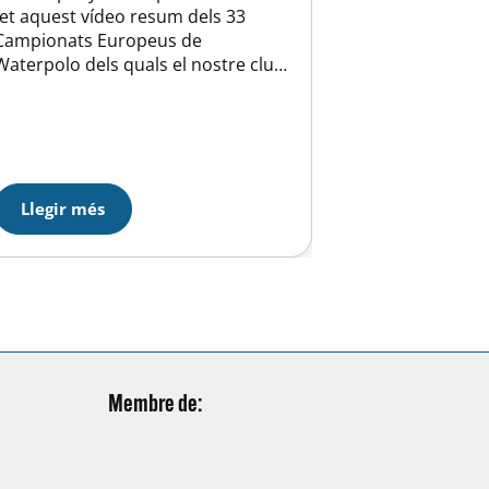
fet aquest vídeo resum dels 33
Campionats Europeus de
Waterpolo dels quals el nostre club
va ser subseu d’entrenament.
Durant els 15 dies de competició
vam poder gaudir de la presència
dels millors equips del món a les
nostres
instal·lacions. Els campionats van
Llegir més
acollir 92 partits amb 28 equips i
17…
Membre de: