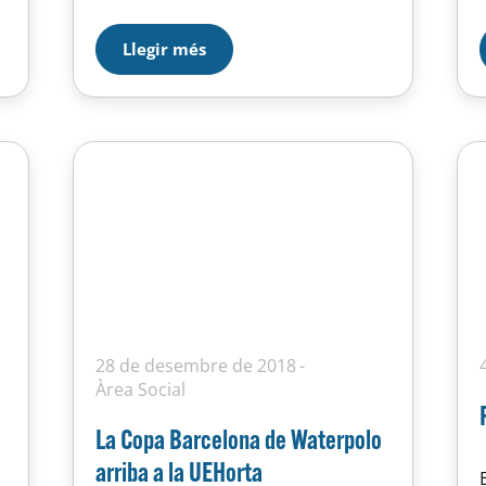
misteriosos, símbols ocults,
a
pràctiques satàniques… Poques
tradicions desperten tanta
Llegir més
curiositat com la maçoneria. A casa
a
nostra la persecució dels…
28 de desembre de 2018
Àrea Social
La Copa Barcelona de Waterpolo
arriba a la UEHorta