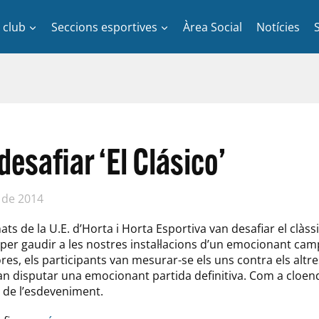
l club
Seccions esportives
Àrea Social
Notícies
desafiar ‘El Clásico’
 de 2014
ts de la U.E. d’Horta i Horta Esportiva van desafiar el clàssi
 per gaudir a les nostres instal·lacions d’un emocionant cam
s, els participants van mesurar-se els uns contra els altres
van disputar una emocionant partida definitiva. Com a cloenda
 de l’esdeveniment.