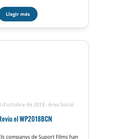
divertida en bona companyia. És
una activitat…
Llegir més
4 d'octubre de 2018
Àrea Social
Reviu el WP2018BCN
Els companys de Suport Films han