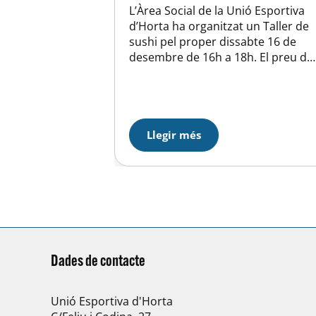
L’Àrea Social de la Unió Esportiva
d’Horta ha organitzat un Taller de
sushi pel proper dissabte 16 de
desembre de 16h a 18h. El preu del
taller és de 12 euros per socis i
abonats i de 15 euros per
acompanyants. El preu inclou el
material que us deixaran per fer
l’activitat i el sushi…
Llegir més
Dades de contacte
Unió Esportiva d'Horta