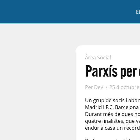
E
Àrea Social
Parxís per 
Per
Dev
25 d'octubre
Un grup de socis i abona
Madrid i F.C. Barcelona
Durant més de dues hore
quatre finalistes, que 
endur a casa un record