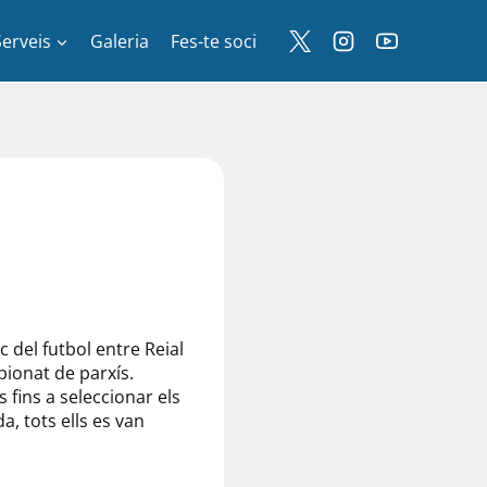
Serveis
Galeria
Fes-te soci
c del futbol entre Reial
pionat de parxís.
 fins a seleccionar els
, tots ells es van