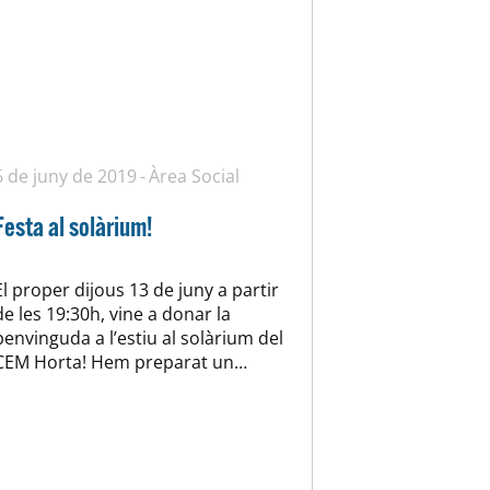
6 de juny de 2019
Àrea Social
Festa al solàrium!
El proper dijous 13 de juny a partir
de les 19:30h, vine a donar la
benvinguda a l’estiu al solàrium del
CEM Horta! Hem preparat un
afterwork exclusiu per abonats,
socis i sòcies (més un
acompanyant) amb un teatre
d’improvisació amb la companyia
Acatomba per passar una estona