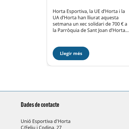
Horta Esportiva, la UE d’Horta i la
UA d’Horta han lliurat aquesta
setmana un xec solidari de 700 € a
la Parròquia de Sant Joan d’Horta.
Aquesta és tota la recaptació de la
Festa Solidària de l’Horta, que va
tenir lloc el passat 19 de juny i per
Llegir més
la qual, cadascun dels assistents,
vau donar…
Dades de contacte
Unió Esportiva d'Horta
C/Feliu i Codina, 27