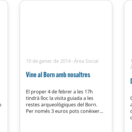
10 de gener de 2014
Àrea Social
Vine al Born amb nosaltres
El proper 4 de febrer a les 17h
tindrà lloc la visita guiada a les
o
restes arqueològiques del Born.
Per només 3 euros pots conèixer
de primera mà els secrets de la
e
Barcelona de 1714 i les grans claus
e
del conflicte de Successió. El preu