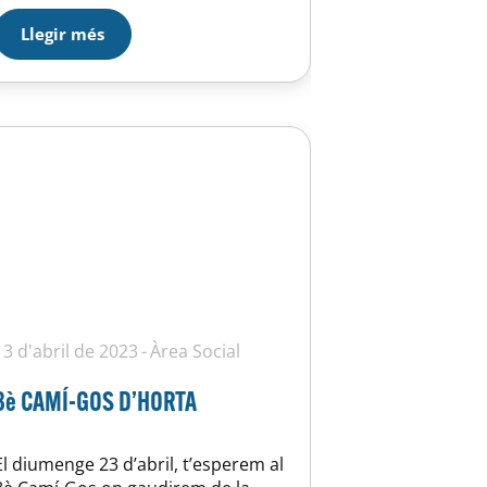
dies, es realitzaran diverses
Llegir més
activitats destinades a sensibilitzar i
informar sobre la igualtat en
l’esport. Una de les activitats
destacades…
13 d'abril de 2023
Àrea Social
8è CAMÍ-GOS D’HORTA
El diumenge 23 d’abril, t’esperem al