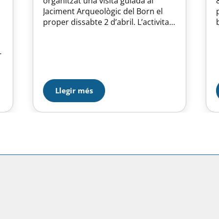
organitzat una visita guiada al
Jaciment Arqueològic del Born el
proper dissabte 2 d’abril. L’activitat
començarà a les 11:30 i té un preu
de 5€ per socis i abonats i 8€ els
acompanyants. T’hi apuntes?
Llegir més