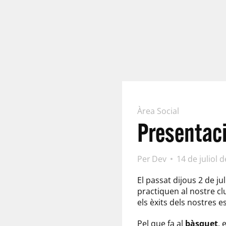
Àrea Social
Presentaci
Per
Dev
14 de juliol 
El passat dijous 2 de ju
practiquen al nostre c
els èxits dels nostres e
Pel que fa al
bàsquet
, 