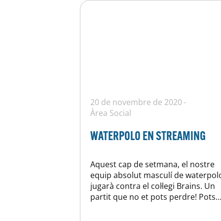
20 de novembre de 2020
Àrea Social
WATERPOLO EN STREAMING
Aquest cap de setmana, el nostre
equip absolut masculí de waterpol
jugarà contra el col·legi Brains. Un
partit que no et pots perdre! Pots
animar als nostres jugadors des d
casa! Subscriu-te al nostre canal d