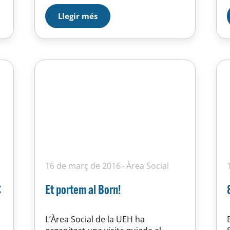
de la sortida és de només 3 euros i
Llegir més
està…
16 de març de 2016
Àrea Social
€
Et portem al Born!
L’Àrea Social de la UEH ha