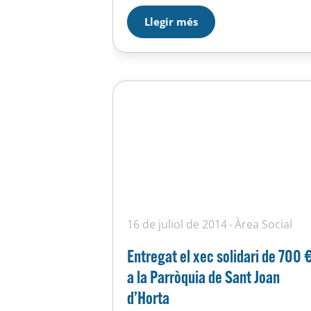
Youtube i segueix el partit en
Llegir més
directe en streaming el dissabte
21/11/2020 a les 18:45h! L’enllaç
per a…
16 de juliol de 2014
Àrea Social
Entregat el xec solidari de 700 
a la Parròquia de Sant Joan
d’Horta