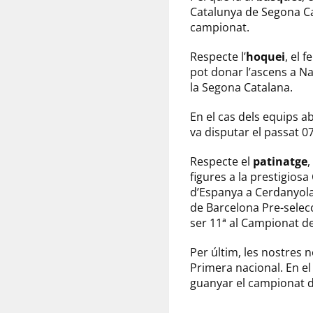
Catalunya de Segona Cat
campionat.
Respecte l’
hoquei
, el 
pot donar l’ascens a Na
la Segona Catalana.
En el cas dels equips a
va disputar el passat 0
Respecte el
patinatge
,
figures a la prestigio
d’Espanya a Cerdanyola.
de Barcelona Pre-selecc
ser 11ª al Campionat de
Per últim, les nostres 
Primera nacional. En el
guanyar el campionat d