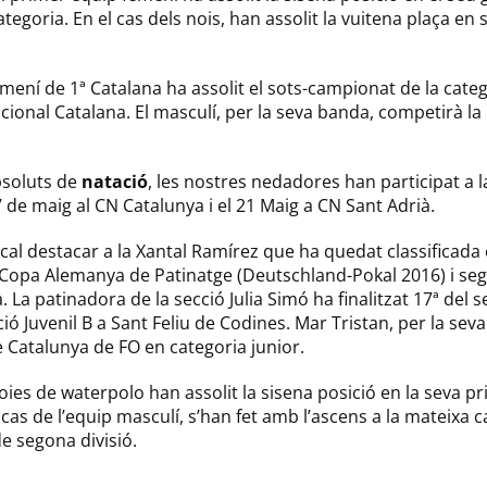
egoria. En el cas dels nois, han assolit la vuitena plaça en
femení de 1ª Catalana ha assolit el sots-campionat de la categ
cional Catalana. El masculí, per la seva banda, competirà 
bsoluts de
natació
, les nostres nedadores han participat a 
7 de maig al CN Catalunya i el 21 Maig a CN Sant Adrià.
 cal destacar a la Xantal Ramírez que ha quedat classificada
sa Copa Alemanya de Patinatge (Deutschland-Pokal 2016) i s
 La patinadora de la secció Julia Simó ha finalitzat 17ª del
ió Juvenil B a Sant Feliu de Codines. Mar Tristan, per la se
 Catalunya de FO en categoria junior.
noies de waterpolo han assolit la sisena posició en la seva
 cas de l’equip masculí, s’han fet amb l’ascens a la mateixa 
e segona divisió.