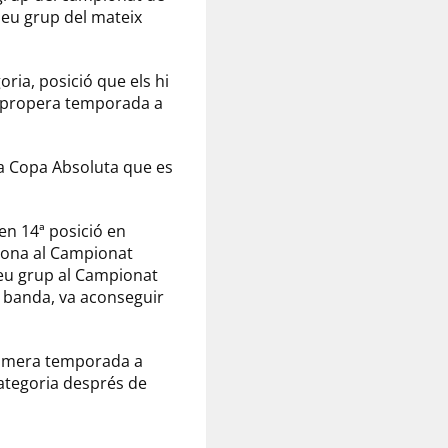
 seu grup del mateix
oria, posició que els hi
la propera temporada a
la Copa Absoluta que es
 en 14ª posició en
egona al Campionat
 seu grup al Campionat
va banda, va aconseguir
 primera temporada a
categoria després de