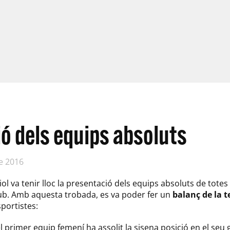
ó dels equips absoluts
de 2016
liol va tenir lloc la presentació dels equips absoluts de totes
lub. Amb aquesta trobada, es va poder fer un
balanç de la 
sportistes:
el primer equip femení ha assolit la sisena posició en el se