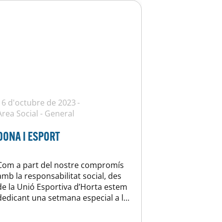
16 d'octubre de 2023
Àrea Social
-
General
DONA I ESPORT
Com a part del nostre compromís
amb la responsabilitat social, des
de la Unió Esportiva d’Horta estem
dedicant una setmana especial a la
difusió del paper de la dona en
l’àmbit de l’esport. Durant aquests