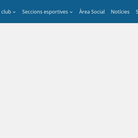
l club
Seccions esportives
Àrea Social
Notícies