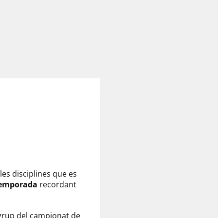
 les disciplines que es
temporada
recordant
u grup del campionat de