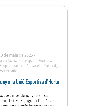
29 de maig de 2025
Àrea Social
-
Bàsquet
-
General
-
Hoquei patins
-
Natació
-
Patinatge
-
Waterpolo
Juny a la Unió Esportiva d’Horta
Aquest mes de juny, els i les
esportistes es juguen l’accés als
campionats més importants de