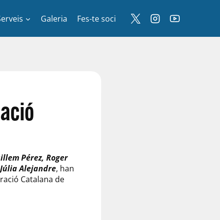
Serveis
Galeria
Fes-te soci
ació
illem Pérez, Roger
 Júlia Alejandre
, han
eració Catalana de