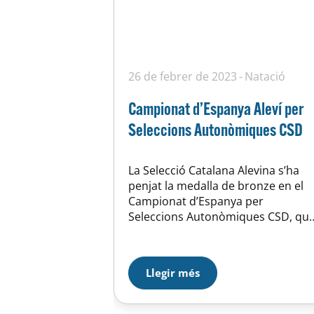
26 de febrer de 2023
Natació
Campionat d’Espanya Aleví per
Seleccions Autonòmiques CSD
La Selecció Catalana Alevina s’ha
penjat la medalla de bronze en el
Campionat d’Espanya per
Seleccions Autonòmiques CSD, qu
s’ha celebrat a Oviedo aquest cap
de setmana. Felicitar a l’equip i
especialment al Pol Font, nedador
Llegir més
de la Unió Esportiva Horta on ha
participat a 100m i 200m lliures i
200 m estils, quedan a…