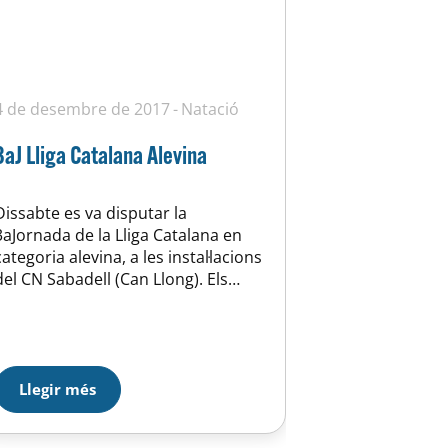
4 de desembre de 2017
Natació
3aJ Lliga Catalana Alevina
Dissabte es va disputar la
3aJornada de la Lliga Catalana en
categoria alevina, a les instal·lacions
del CN Sabadell (Can Llong). Els
entrenaments estan donat els seus
fruits i l’equip ho fa fer molt bé ja
que tots els nedadors van rebaixar
temps, fent així marques personals
tant als 200m estils (prova
Llegir més
classificatòria pel Campionat…