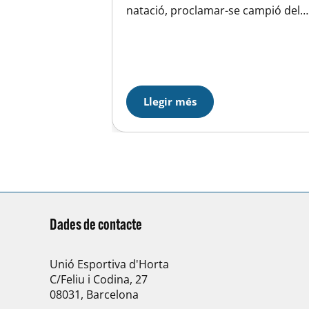
natació, proclamar-se campió del
Campionat d’Espanya de natació
aleví per Federacions Territorial
que s’ha disputat a Oviedo. En la
classificació femenina, les
nedadores catalanes han
aconseguit la medalla d’or i en la
Llegir més
masculina la de plata. Aquests
resultats han permès a…
Dades de contacte
Unió Esportiva d'Horta
C/Feliu i Codina, 27
08031, Barcelona