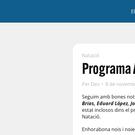
E
Natació
Programa 
Per
Dev
8 de novemb
Seguim amb bones notíc
Brias, Eduard López, J
estat inclosos dins el 
Natació.
Enhorabona nois i noies