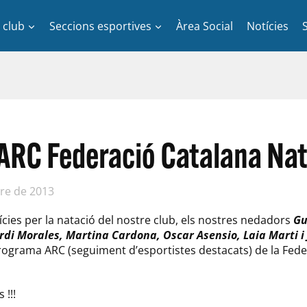
l club
Seccions esportives
Àrea Social
Notícies
ARC Federació Catalana Nat
re de 2013
ies per la natació del nostre club, els nostres nedadors
Gu
ordi Morales, Martina Cardona, Oscar
Asensio, Laia Marti i
programa ARC (seguiment d’esportistes destacats) de la Fed
 !!!