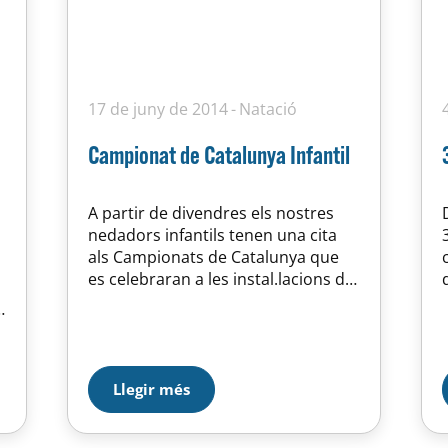
17 de juny de 2014
Natació
Campionat de Catalunya Infantil
A partir de divendres els nostres
nedadors infantils tenen una cita
als Campionats de Catalunya que
es celebraran a les instal.lacions del
C.N.Terrassa, arriba el moment de
e
recollir alló que hem estat
entrenant durant mesos. ANNA
CABAL, ARIANNE RUBIO, CLARA
NAVARRO, MARTA AGUERRI, LAIA
Llegir més
MARTÍ, BERTA MUES, ALIONA
BLASCO,PAULA LOPEZ, ROGER