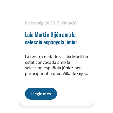
8 de maig de 2015
Natació
Laia Martí a Gijón amb la
selecció espanyola júnior
La nostra nedadora Laia Martí ha
estat convocada amb la
selección española júnior per
participar al Trofeu Villa de Gijón
de natació que es disputarà a
aquesta ciutat asturiana els
propers 23 i 24 de maig.
Llegir més