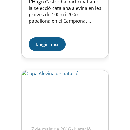
L’Hugo Castro ha participat amb
la selecció catalana alevina en les
proves de 100m i 200m.
papallona en el Campionat
d’Espanya per Federacions
Autonomes que s’ha cel·lebrat
aquest cap de setmana a
Llegir més
Castelló. La selecció d’Andalusia
ha guanyat el campionat amb un
total de 2085 punts i la selecció
catalana ha obtingut un més
que…
17 de maig de 2016
Natació