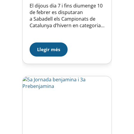
El dijous dia 7 i fins diumenge 10
de febrer es disputaran
a Sabadell els Campionats de
Catalunya d’hivern en categoria
infantil i júnior, el nostre club hi
participarà amb un total de 19
nedadors (13 noies i 6 nois), si
Llegir més
això per si mateix és una
excel.lent notícia, les esperances
en fer un bon paper i penjar-
nos…