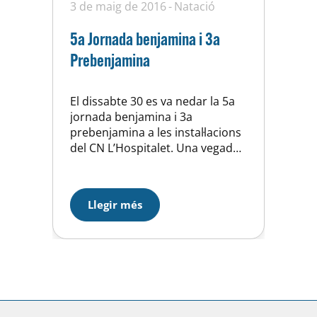
3 de maig de 2016
Natació
5a Jornada benjamina i 3a
Prebenjamina
El dissabte 30 es va nedar la 5a
jornada benjamina i 3a
prebenjamina a les instal·lacions
del CN L’Hospitalet. Una vegada
que s’han nedat les cuatre
jornades prèvies, classificatòries
per a la Final Territorial, aquesta
Llegir més
sessió servia perquè l’equip
benjamí (nens i nenes del 2005)
nadés per primera vegada els
200 esquena i els 200…