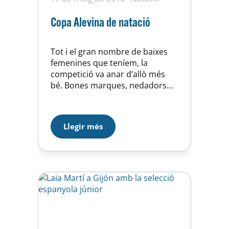
Copa Alevina de natació
Tot i el gran nombre de baixes
femenines que teníem, la
competició va anar d’allò més
bé. Bones marques, nedadors
estrenant-se a proves que no
havien nedat amb molt bones
sensacions i tot un dia per
Llegir més
gaudir de l’aigua. En resum, molt
bona competició a nivell
personal i a nivell collectiu ens
mantenim en el…