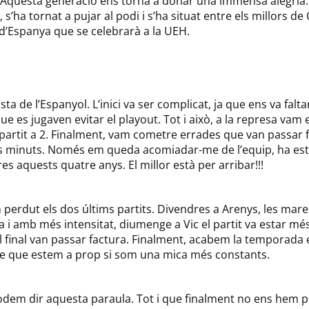
 Aquesta generació ens torna a donar una immensa alegria
’ha tornat a pujar al podi i s’ha situat entre els millors de
d’Espanya que se celebrarà a la UEH.
sta de l’Espanyol. L’inici va ser complicat, ja que ens va falta
ue es jugaven evitar el playout. Tot i això, a la represa vam
artit a 2. Finalment, vam cometre errades que van passar fac
ms minuts. Només em queda acomiadar-me de l’equip, ha esta
es aquests quatre anys. El millor està per arribar!!!
n perdut els dos últims partits. Divendres a Arenys, les ma
a i amb més intensitat, diumenge a Vic el partit va estar més
l final van passar factura. Finalment, acabem la temporada 
e que estem a prop si som una mica més constants.
dem dir aquesta paraula. Tot i que finalment no ens hem pog