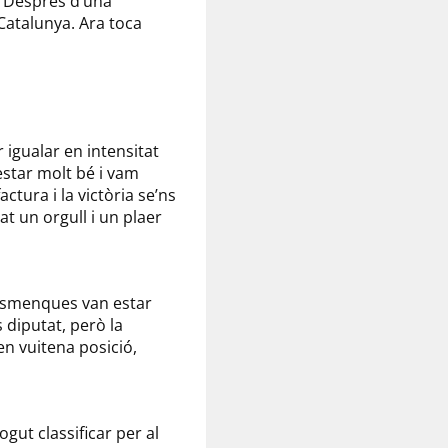
. Després d’una
 Catalunya. Ara toca
r igualar en intensitat
 estar molt bé i vam
tura i la victòria se’ns
t un orgull i un plaer
resmenques van estar
 diputat, però la
en vuitena posició,
ut classificar per al