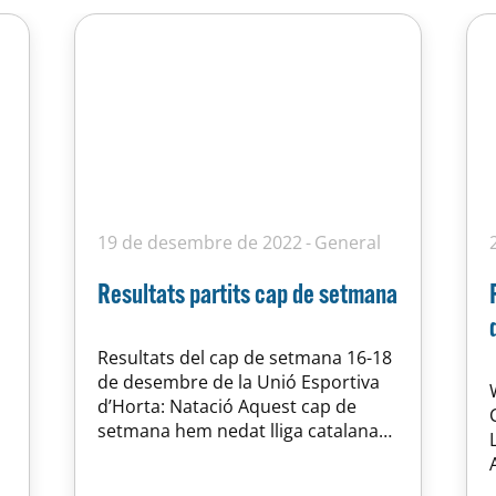
19 de desembre de 2022
General
Resultats partits cap de setmana
Resultats del cap de setmana 16-18
de desembre de la Unió Esportiva
d’Horta: Natació Aquest cap de
setmana hem nedat lliga catalana
de natació per partida doble, les
últimes competicions del 2022. Per