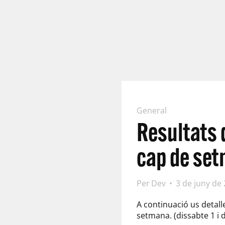
General
Resultats 
cap de se
Per
Dev
3 de juny de
A continuació us detall
setmana. (dissabte 1 i 