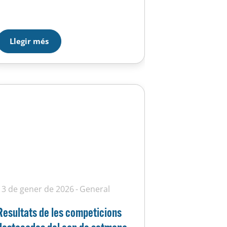
cansa de guanyar. Unes semifinals
disputadíssimes on eliminem a
l’organitzador i una final èpica on
som capaços de remuntar 3 gols
Llegir més
a l’última part amb un parcial de 4-0
ens dona la tercera corona.
Increïble!!! Absolut femení
COPA FEDERACIÓN I elles també fan
història….
13 de gener de 2026
General
Resultats de les competicions