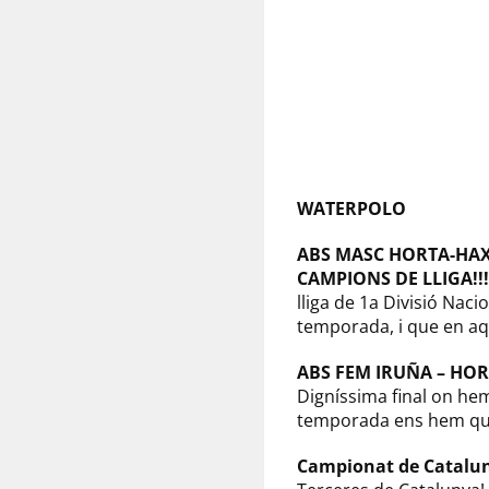
WATERPOLO
ABS MASC HORTA-HAX
CAMPIONS DE LLIGA!!!
lliga de 1a Divisió Nac
temporada, i que en aq
ABS FEM IRUÑA – HO
Digníssima final on he
temporada ens hem qued
Campionat de Catalu