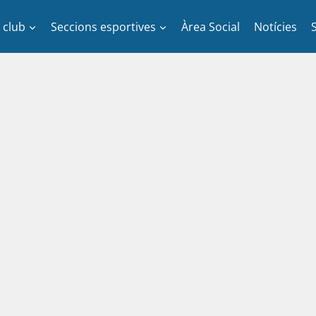
l club
Seccions esportives
Àrea Social
Notícies