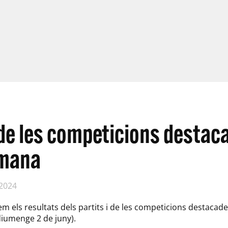
de les competicions destac
tmana
 2024
em els resultats dels partits i de les competicions destacad
diumenge 2 de juny).