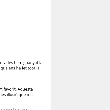
porades hem guanyat la
que ens ha fet tota la
m favorit. Aquesta
s il·lusió que mai.