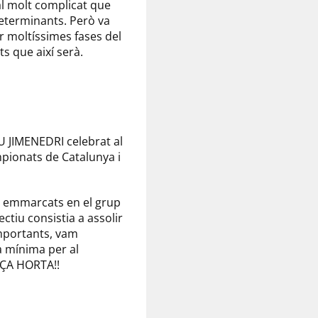
al molt complicat que
 determinants. Però va
r moltíssimes fases del
ts que així serà.
EU
JIMENEDRI
celebrat al
mpionats de Catalunya i
a, emmarcats en el grup
ectiu consistia a assolir
importants, vam
a mínima per al
ORÇA HORTA!!