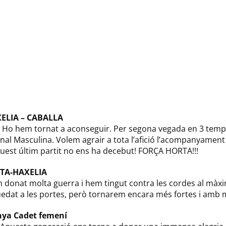
ELIA – CABALLA
Ho hem tornat a aconseguir. Per segona vegada en 3 tem
ional Masculina. Volem agrair a tota l’afició l’acompanyament 
uest últim partit no ens ha decebut! FORÇA HORTA!!!
RTA-HAXELIA
m donat molta guerra i hem tingut contra les cordes al màxi
at a les portes, però tornarem encara més fortes i amb mé
nya Cadet femení