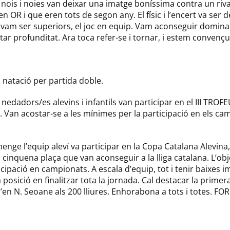
nois i noies van deixar una imatge boníssima contra un riv
en OR i que eren tots de segon any. El físic i l’encert va ser
 vam ser superiors, el joc en equip. Vam aconseguir domina
tar profunditat. Ara toca refer-se i tornar, i estem convençu
natació per partida doble.
es nedadors/es alevins i infantils van participar en el III TROF
 Van acostar-se a les mínimes per la participació en els ca
menge l’equip aleví va participar en la Copa Catalana Alevin
a cinquena plaça que van aconseguir a la lliga catalana. L’obj
icipació en campionats. A escala d’equip, tot i tenir baixes 
posició en finalitzar tota la jornada. Cal destacar la primer
d’en
N.
Seoane
als 200 lliures. Enhorabona a tots i totes. F