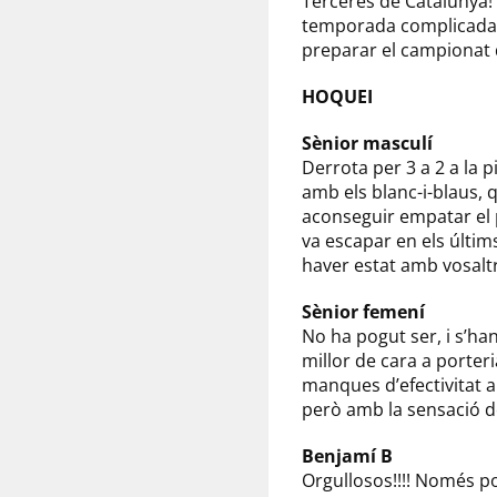
Terceres de Catalunya!
temporada complicada, s
preparar el campionat 
HOQUEI
Sènior masculí
Derrota per 3 a 2 a la pi
amb els blanc-i-blaus, q
aconseguir empatar el p
va escapar en els últi
haver estat amb vosaltr
Sènior femení
No ha pogut ser, i s’ha
millor de cara a porteri
manques d’efectivitat a
però amb la sensació d
Benjamí B
Orgullosos!!!! Només po