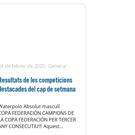
24 de febrer de 2025
General
Resultats de les competicions
destacades del cap de setmana
Waterpolo Absolut masculí
COPA FEDERACIÓN CAMPIONS DE
LA COPA FEDERACIÓN PER TERCER
ANY CONSECUTIU!!! Aquest
equip continua fent història i no es