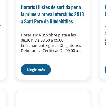
Horaris i llistes de sortida per a
la primera prova Interclubs 2013
a Sant Pere de Riudebitlles
r
Horaris:MATÍ: S’obre pista a les
08.30 h.De 08.50 a 09.00
Entrenament Figures Obligatories
Debutants i Certificat De 09.00 a
09.40 Campionat Figures
Obligatories Debutants i Certificat
De 09.40 a 09.50 Entrenament
Llegir més
Figures Obligatories Iniciació ADe
09.50 a 10.50 Campionat Figures
Obligatories Iniciació ADe 10.50 a
11.00 Entrenament Figures
Obligatories B Majors i B MenorsDe
11.00…