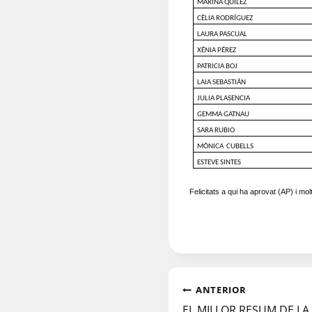
MARINA QUÍLEZ
CÈLIA RODRÍGUEZ
LAURA PASCUAL
XÉNIA PÉREZ
PATRICIA BOJ
LAIA SEBASTIÁN
JULIA PLASENCIA
GEMMA GATNAU
SARA RUBIO
MÒNICA CUBELLS
ESTEVE SINTES
Felicitats a qui ha aprovat (AP) i m
ANTERIOR
EL MILLOR RESUM DE L