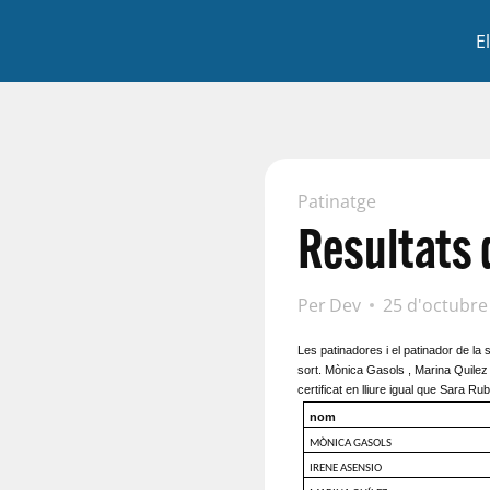
E
Patinatge
Resultats d
Per
Dev
25 d'octubre
Les patinadores i el patinador de la s
sort. Mònica Gasols , Marina Quilez i
certificat en lliure igual que Sara Ru
nom
MÒNICA GASOLS
IRENE ASENSIO