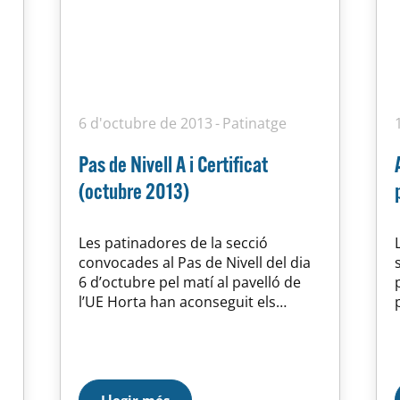
6 d'octubre de 2013
Patinatge
Pas de Nivell A i Certificat
(octubre 2013)
Les patinadores de la secció
convocades al Pas de Nivell del dia
6 d’octubre pel matí al pavelló de
l’UE Horta han aconseguit els
següents resultats: Nom nivell FO1
FO2 FO3 Lliure LAURA PASCUAL A 8
– AP IRENE ASENSIO A 8 – NA 9 –
AP 11 – AP MÓNICA…
Llegir més