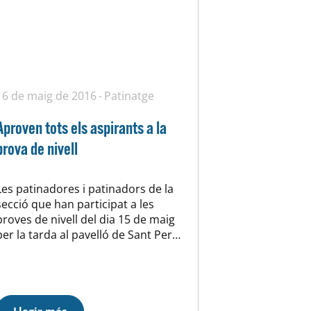
16 de maig de 2016
Patinatge
Aproven tots els aspirants a la
prova de nivell
Les patinadores i patinadors de la
secció que han participat a les
proves de nivell del dia 15 de maig
per la tarda al pavelló de Sant Pere
de Ribes, han aprovat totes les
proves que han fet. nom nivell FO1
FO2 Lliure Alba Camacho C AP
Adrià Ruiz C 1 – AP…
Llegir més