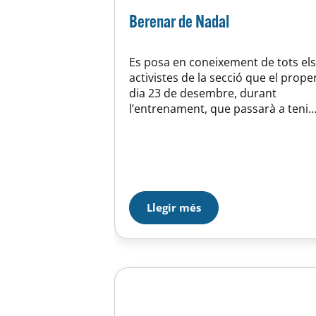
Berenar de Nadal
Es posa en coneixement de tots els
activistes de la secció que el prope
dia 23 de desembre, durant
l’entrenament, que passarà a tenir
un caràcter lúdic, es celebrarà
“l’amic invisible”. Al mateix temps
celebrarem el tradicional berenar
de Nadal amb els activistes i
familiars. Us esperem amb les
millors especialitats culinàries de
Llegir més
cada família…