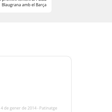
Blaugrana amb el Barça
14 de gener de 2014
Patinatge