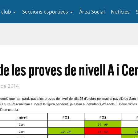
l club
Seccions esportives
Àrea Social
Notícies
e les proves de nivell A i Cer
 de 2014
ecció que han participat a les proves de nivell del dia 25 d’otubre pel matí al pavelló de Sant I
 Laura Pascual han superat la figura pendent i ja estan a debutants d’escola. Esteve Sintes ha 
bió en escola.
nivell
FO1
FO2
Cert
14 – AP
Cert
10 – AP
14 – NA
26