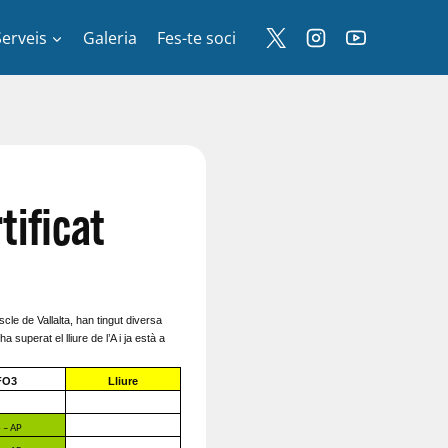
Serveis
Galeria
Fes-te soci
tificat
scle de Vallalta, han tingut diversa
superat el lliure de l’A i ja està a
FO3
Lliure
 – AP