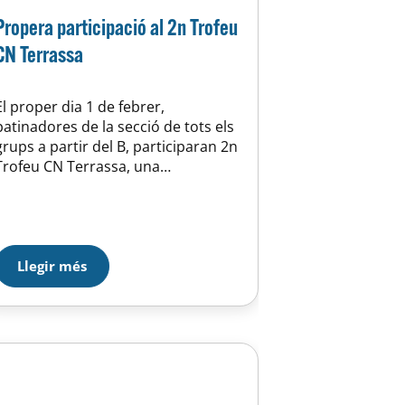
Propera participació al 2n Trofeu
CN Terrassa
El proper dia 1 de febrer,
patinadores de la secció de tots els
grups a partir del B, participaran 2n
Trofeu CN Terrassa, una
experiència similar a la d’Arenys de
Munt que pot suposar un gran èxit i
gran ambient. Aquest trofeu és una
bona experiència per a les nostres
patinadores de cara a afrontar…
Llegir més