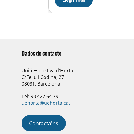
Perez. 3ª Helena Vilau. Categoría
Infantil: 1ª Georgina Barea. 2ª Noa
González Categoría Cadet: 3ª Laura
Lopez….
Dades de contacte
Unió Esportiva d'Horta
C/Feliu i Codina, 27
08031, Barcelona
Tel: 93 427 64 79
uehorta@uehorta.cat
Contacta'ns