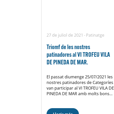
27 de juliol de 2021
Patinatge
Triomf de les nostres
patinadores al VI TROFEU VILA
DE PINEDA DE MAR.
El passat diumenge 25/07/2021 les
nostres patinadores de Categoríes
van participar al VI TROFEU VILA DE
PINEDA DE MAR amb molts bons
resultats. Enhorabona a totes les
participants per la defensa del
vostre disc. Categoría Aleví: 2ª Lara
Llegir més