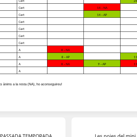
Cert
26
Cert
14 – NA
Cert
14 – AP
Cert
Cert
Cert
Cert
A
8 – NA
A
8 – AP
11
A
8 – NA
9 – AP
11
A
olts ànims a la resta (NA), ho aconseguireu!
A PASSADA TEMPORADA
Les noies del mini