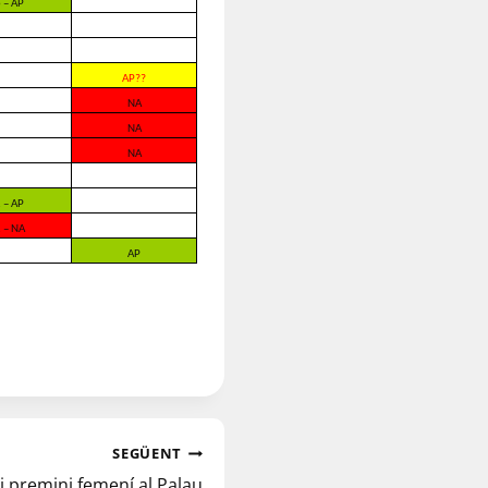
 – AP
AP??
NA
NA
NA
 – AP
 – NA
AP
SEGÜENT
 i premini femení al Palau