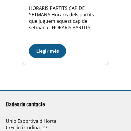
HORARIS PARTITS CAP DE
SETMANA Horaris dels partits
que juguem aquest cap de
setmana HORARIS PARTITS
Partits destacats del cap de
semana 9, 10 i 11de juny
PATINATGE Dissabte 10 Horari:
Llegir més
14 H a 19:30?h Aquest dissabte
dia 10 de juny se celebrarà en el
Club la 1a Prova Social…
Dades de contacte
Unió Esportiva d'Horta
C/Feliu i Codina, 27