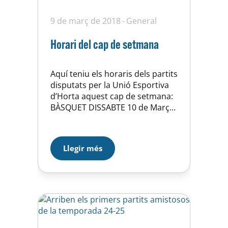
9 de març de 2018
General
Horari del cap de setmana
Aquí teniu els horaris dels partits
disputats per la Unió Esportiva
d’Horta aquest cap de setmana:
BÀSQUET DISSABTE 10 de Març
11:30 PRE-INFANTIL Masc. –
JOVENTUD LES CORTS-A 13:00
SOTS-21 Masc. – RECANVIS
Llegir més
GHAUDI CB. MOLLET 19:30
SENIOR Fem. – AUTOCORB C.B.C.
HOQUEI DISSABTE 10 de Març
10:00 JUNIOR – ARENYS DE MAR
15:00…