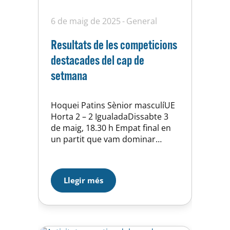
6 de maig de 2025
General
Resultats de les competicions
destacades del cap de
setmana
Hoquei Patins Sènior masculíUE
Horta 2 – 2 IgualadaDissabte 3
de maig, 18.30 h Empat final en
un partit que vam dominar
durant gran part del temps. El
gol de l’empat va arribar al final i
no vam poder sumar els tres
Llegir més
punts. Ara cal esgotar les
poques opcions que ens
queden; tot i que…