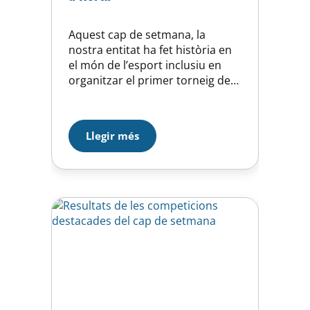
Aquest cap de setmana, la
nostra entitat ha fet història en
el món de l’esport inclusiu en
organitzar el primer torneig de
waterpolo adaptat a les nostres
instal·lacions. La competició ha
comptat amb la participació de
Llegir més
quatre clubs catalans: el nostre
equip, el CN Barcelona, el CN
Terrassa i el CN Sabadell, en un
esdeveniment…