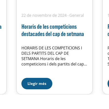
22 de novembre de 2024
General
a
Horaris de les competicions
destacades del cap de setmana
HORARIS DE LES COMPETICIONS I
DELS PARTITS DEL CAP DE
SETMANA Horaris de les
competicions i dels partits del cap
de setmana que se celebren al
nostre centre. HORARIS
COMPETICIONS Horaris de les
T
Llegir més
competicions destacades del cap
de setmana del 23 al 24 de
novembre Waterpolo Absolut
femení HORTA -PONTEVEDRA
Dissabte 23 de novembre….