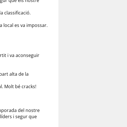
segur que els nostre
a classificació.
a local es va impossar.
tit i va aconseguir
art alta de la
l. Molt bé cracks!
emporada del nostre
íders i segur que