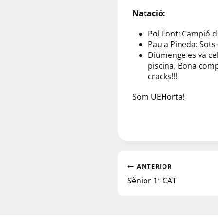
Natació:
Pol Font: Campió 
Paula Pineda: Sot
Diumenge es va cele
piscina. Bona comp
cracks!!!
Som UEHorta!
ANTERIOR
Sènior 1ª CAT