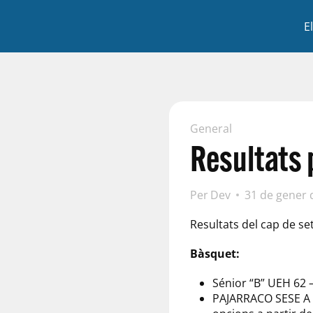
E
General
Resultats 
Per
Dev
31 de gener 
Resultats del cap de se
Bàsquet:
Sénior “B” UEH 62 –
PAJARRACO SESE A 7