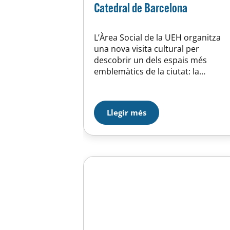
Catedral de Barcelona
L’Àrea Social de la UEH organitza
una nova visita cultural per
descobrir un dels espais més
emblemàtics de la ciutat: la
Catedral de Barcelona, un temple
amb més de vuit segles d’història
que ha estat testimoni de l’evoluci
Llegir més
de Barcelona al llarg dels segles.
Durant aquesta activitat, els
participants accediran a l’interior
de la Catedral…