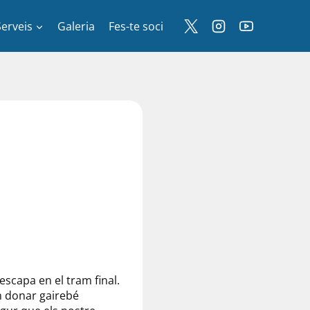
Serveis
Galeria
Fes-te soci
escapa en el tram final.
n donar gairebé