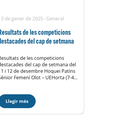
13 de gener de 2025
General
Resultats de les competicions
destacades del cap de setmana
Resultats de les competicions
destacades del cap de setmana del
11 i 12 de desembre Hoquei Patins
Sènior Femení Olot – UEHorta (7-4)
Partit difícil pel nostre sènior
femení, ja que es va veure superat
per l’Olot. Tot i el resultat final,
Llegir més
l’equip va estar lluitant en tot
moment, però es va veure des…