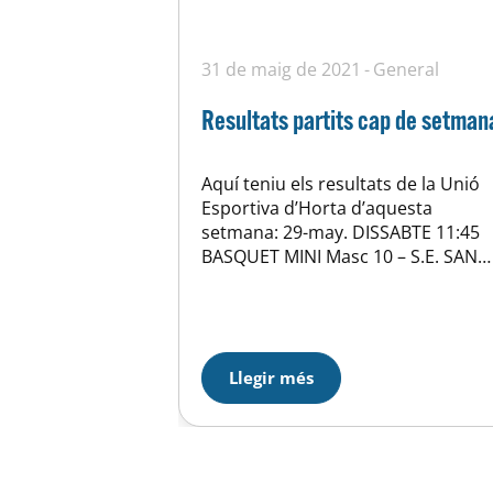
31 de maig de 2021
General
Resultats partits cap de setman
Aquí teniu els resultats de la Unió
Esportiva d’Horta d’aquesta
setmana: 29-may. DISSABTE 11:45
BASQUET MINI Masc 10 – S.E. SANT
JOAN DE MATA B 34-33 29-may.
DISSABTE 11:45 BASQUET PREMINI
Masc 12 – C.B. MANYANET LES
CORTS GROC 72-22 29-may.
DISSABTE 12:00 WATERPOLO CADE
Llegir més
Fem – C.N. MATARÓ B 6-11 29-may.
DISSABTE 13:00 BASQUET…