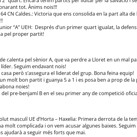
 2º quart. Encara tenim partits per lluitar per la salvació i 
narant tot. Ànims nois!!!
64 CN Caldes.: Victoria que ens consolida en la part alta de l
!!
Junior “A” UEH: Després d’un primer quart igualat, la defens
a pel proper partit!
de calenta pel sènior A, que va perdre a Lloret en un mal par
 líder. Seguim endavant nois!
a casa però s’assegura el liderat del grup. Bona feina equip!
 un molt bon partit i guanya 5 a 1 i es posa ben a prop de la p
rabona noies!
a del pre-benjamí B en el seu primer any de competició oficia
olut masculí UE d’Horta – Haxelia: Primera derrota de la t
na molt complicada i on vem acusar algunes baixes. Seguim l
s ajudarà a seguir més forts que mai.