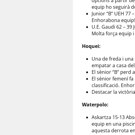
opcions a partir del
equip ho seguirà do
Junior “B” UEH 77 – 
Enhorabona equip!
U.E. Gaudi 62 – 39 
Molta força equip i 
Hoquei:
Una de freda i una 
empatar a casa del
El sènior “B” perd 
El sènior femení fa
classificació. Enho
Destacar la victòri
Waterpolo:
Askartza 15-13 Abs
equip en una pisci
aquesta derrota en