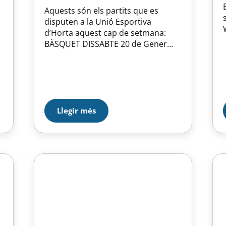
Aquests són els partits que es
disputen a la Unió Esportiva
d’Horta aquest cap de setmana:
BÀSQUET DISSABTE 20 de Gener
11:30 MINI Fem. – SAGRADA FAMILIA
CLAROR-A 11:30 MINI-A Masc. –
REGINA CARMELI-A 11:30 PRE-MINI
Fem. – CB. NOU ESPLUGUES 13:00
MINI-07 Masc. – SAFA SANT ANDREU
ó
13:00 PRE-MINI-08 Masc. –
Llegir més
MARISTES ADEMAR BADALONA-A…