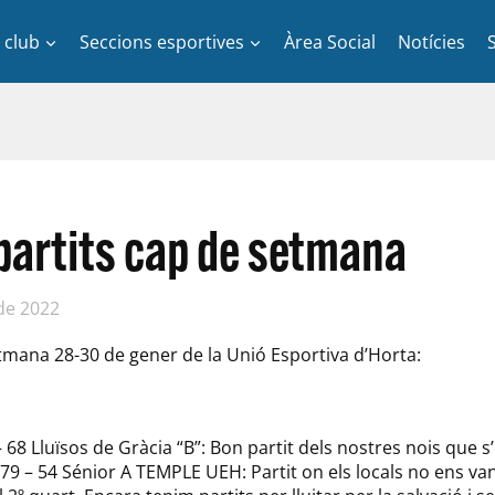
l club
Seccions esportives
Àrea Social
Notícies
partits cap de setmana
de 2022
tmana 28-30 de gener de la Unió Esportiva d’Horta:
 68 Lluïsos de Gràcia “B”: Bon partit dels nostres nois que s’
9 – 54 Sénior A TEMPLE UEH: Partit on els locals no ens va