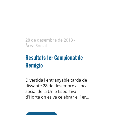
28 de desembre de 2013
Àrea Social
Resultats 1er Campionat de
Remigio
Divertida i entranyable tarda de
dissabte 28 de desembre al local
social de la Unió Esportiva
d’Horta on es va celebrar el 1er
campionat de remigio UEH. Dins
del programa d’activitats socials
que està començant a posar en