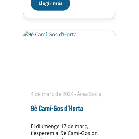
Llegir més
marxa la Comissió Social del
club, es varen reunir 24
participants entre socis de U.E.
Horta, abonats…
4 de març de 2024
Àrea Social
9è Camí-Gos d’Horta
El diumenge 17 de març,
t’esperem al 9è Camí-Gos on