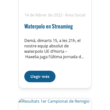
14 de febrer de 2022
Àrea Social
Waterpolo en Streaming
Demà, dimarts 15, a les 21h, el
nostre equip absolut de
waterpolo UE d’Horta –
Haxelia juga l’última jornada de
la primera fase contra el Molins
de Rei. Un partit importantíssim
per a passar amb el màxim de
Llegir més
punts possibles a la segona fase.
Juguem a la nostra piscina i
podràs veure-ho en streaming al
nostre canal de Youtube
mitjançant…