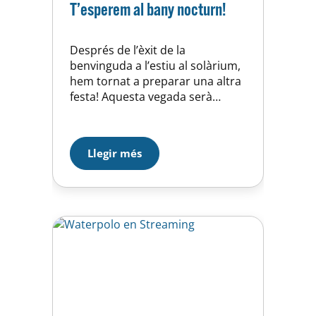
T’esperem al bany nocturn!
Després de l’èxit de la
benvinguda a l’estiu al solàrium,
hem tornat a preparar una altra
festa! Aquesta vegada serà
música en directe amb la Clara
Olondriz i bany nocturn a la
piscina. Recorda que és una
Llegir més
activitat gratuïta exclusiva per
abonats d’Horta Esportiva i socis
de la Unió Esportiva d’Horta.
T’esperem dimecres 17 a les
21h!