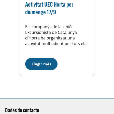
Activitat UEC Horta per
diumenge 17/9
Els companys de la Unió
Excursionista de Catalunya
d’Horta ha organitzat una
activitat molt adient per tots els
nostres esportistes. Es tracta
d’una sortida programada pel
proper diumenge 17 de
Llegir més
setembre amb 19km i un
desnivell aproximat de 700m.
Serà un recorregut molt
agradable i amb bones vistes
fins arribar a Rupit on finalitzarà
l’activitat. …
Dades de contacte