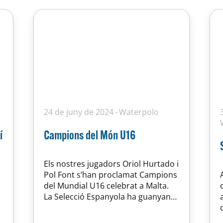
24 de juny de 2024
Waterpolo
í
Campions del Món U16
Els nostres jugadors Oriol Hurtado i
Pol Font s’han proclamat Campions
del Mundial U16 celebrat a Malta.
La Selecció Espanyola ha guanyant
a Itàlia de manera contundent 18-6.