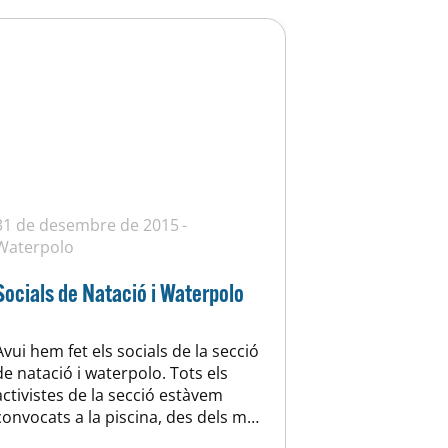
31 de desembre de 2015
Waterpolo
Socials de Natació i Waterpolo
Avui hem fet els socials de la secció
de natació i waterpolo. Tots els
activistes de la secció estàvem
convocats a la piscina, des dels més
menuts fins als més veterans per