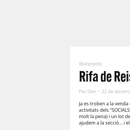
Waterpolo
Rifa de Rei
Per
Dev
22 de desem
Ja es troben a la venda 
activitats dels “SOCIAL
molt la pena) i un lot 
ajudem a la secció… i e