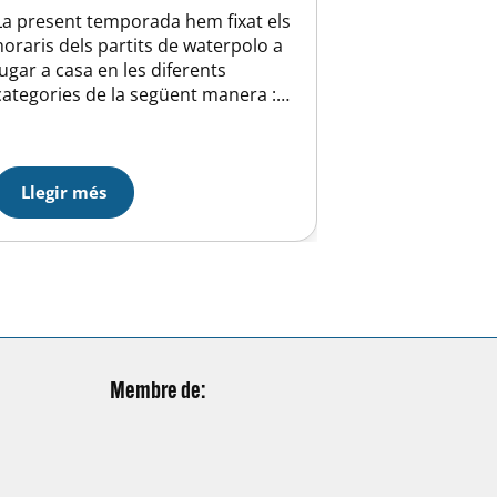
La present temporada hem fixat els
horaris dels partits de waterpolo a
jugar a casa en les diferents
categories de la següent manera :
Dissabtes- 15:30 hores ALEVÍ /
15:30 hores CADET / 17:00 hores
ABSOLUT FEM / 19:00 hores
ABSOLUT MASCULÍ Diumenges-
Llegir més
09:00 hores BENJAMÍ / 10:00 hores
INFANTIL “B” 11:30 hores
INFANTIL…
Membre de: