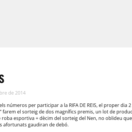
s
bre de 2014
els números per participar a la RIFA DE REIS, el proper dia 2 
S” farem el sorteig de dos magnífics premis, un lot de prod
de roba esportiva + dècim del sorteig del Nen, no oblideu q
ls afortunats gaudiran de debó.