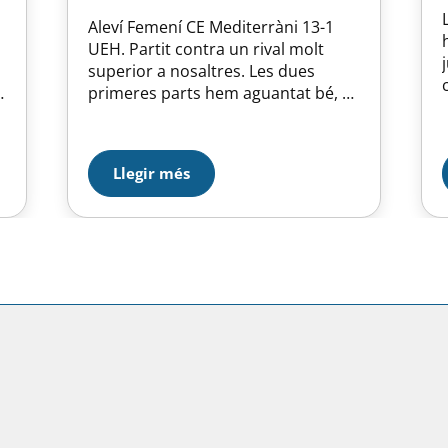
Aleví Femení CE Mediterràni 13-1
.
UEH. Partit contra un rival molt
superior a nosaltres. Les dues
primeres parts hem aguantat bé, a
.
la tercera ja han començat a
marxar del marcador. Respecte de
l’altre partit jugat contra el Medi
Llegir més
hem millorat coses, però s’ha de
seguir treballant de valent en
defensa sobretot les ajudes i…