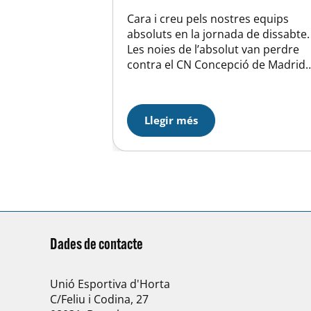
Cara i creu pels nostres equips
absoluts en la jornada de dissabte
Les noies de l’absolut van perdre
contra el CN Concepció de Madrid
per un resultat contundent de 13-3
Un equip més fort físicament i que
va demostrar la seva condició de
Llegir més
favorit per a l’ascens a Divisió
d’Honor L’absolut masculí va
guanyar el…
Dades de contacte
Unió Esportiva d'Horta
C/Feliu i Codina, 27