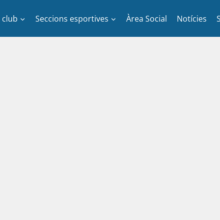
l club
Seccions esportives
Àrea Social
Notícies