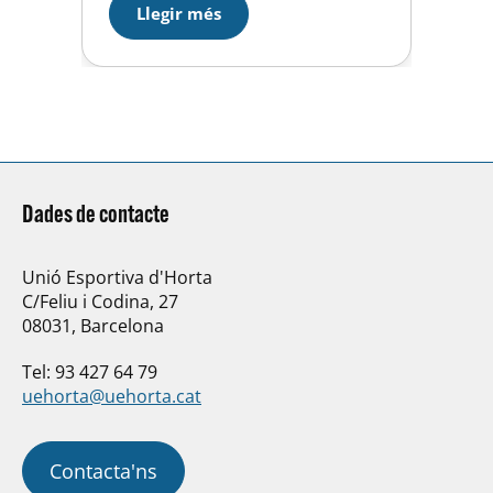
Llegir més
aquesta competició, per a què
tots els nens i nenes tingui
opcions de nedar…
Dades de contacte
Unió Esportiva d'Horta
C/Feliu i Codina, 27
08031, Barcelona
Tel: 93 427 64 79
uehorta@uehorta.cat
Contacta'ns