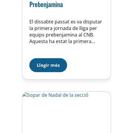
Prebenjamina
El dissabte passat es va disputar
la primera jornada de lliga per
equips prebenjamina al CNB.
Aquesta ha estat la primera
competicio pels nostres
nedadors i nedadores de l’any
2009. Es van nedar 4 proves de
Llegir més
relleus amb equips formats per
nedadors/res de diferents clubs,
fet que va permetre als
nedadors socialitzar-se amb
altres nens…