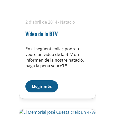
2 d'abril de 2014
Natació
Vídeo de la BTV
En el següent enllaç podreu
veure un vídeo de la BTV on
informen de la nostre natació,
paga la pena veure’l !!
http://www.btv.cat/btvnoticies/2
014/04/02/laia-marti-i-julia-
alejandre-son-dues-de-les-
Llegir més
promeses-de-la-ue-horta/