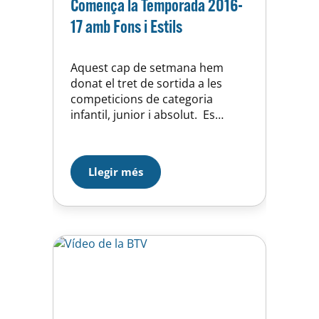
Comença la Temporada 2016-
17 amb Fons i Estils
Aquest cap de setmana hem
donat el tret de sortida a les
competicions de categoria
infantil, junior i absolut. Es
nedava la primera jornada de
lliga la qual es va fer conjunta
per les categories infantil, junior
Llegir més
i absoluta. La jornada era de
fons i estils organitzada en dos
jornades de manera que es van…