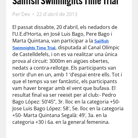
Sailfish Swimnights Time Trial
Per
Dev
22 d'abril de 2013
El passat dissabte, 20 d’abril, els nedadors de
l’U.E.d’Horta, en José Luis Bago, Pere Bago i
Marta Quintana, van participar a la
Sailfish
, disputada al Canal Olímpic
Swimnights Time Trial
de Castelldefels, i on es va realitzar una única
prova al circuit: 3000m en aigües obertes,
nedats a contra-rellotge. Els participants van
sortir d’un en un, amb 1 ‘d’espai entre ells. Tot i
que el temps va ser fantàstic, els participants
vam haver bregar amb el vent que bufava. El
resultat final va ser reeixit per al club:- Pedro
Bago López: 50’45”, 3r. lloc en la categoria +50-
Jose Luis Bago López: 58′, 5e. lloc en la categoria
+50- Marta Quintana Segalà: 49’, 3a. en la
categoria +30 i 6a. en la general femenina.