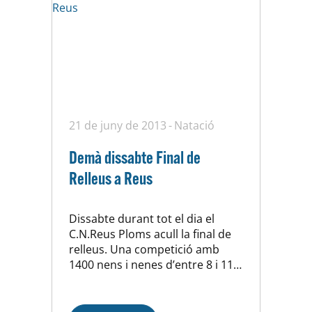
21 de juny de 2013
Natació
Demà dissabte Final de
Relleus a Reus
Dissabte durant tot el dia el
C.N.Reus Ploms acull la final de
relleus. Una competició amb
1400 nens i nenes d’entre 8 i 11
anys. Aquest any la direcció
tècnica de natació de la FCN ha
obert molt la participació a