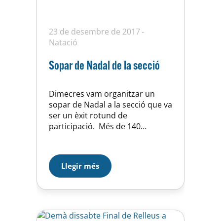
23 de desembre de 2017
Natació
Sopar de Nadal de la secció
Dimecres vam organitzar un
sopar de Nadal a la secció que va
ser un èxit rotund de
participació. Més de 140
assistents entre famílies,
esportistes i entrenadors ens
vam reunir per compartir
Llegir més
records, experiències i bons
desitjos de cara al proper any.
Feia molts anys desde la última
trobada semblant i la veritat es
que…