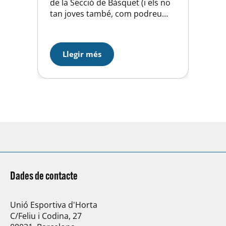
de la Secció de Bàsquet (i els no
tan joves també, com podreu
veure en les imatges següents)
van gaudir del carnestoltes a la
pista. Disfresses molt originals i
Llegir més
divertides es van veure al pavelló
i tothom va gaudir d’allò més.
Gaudiu amb les…
Dades de contacte
Unió Esportiva d'Horta
C/Feliu i Codina, 27