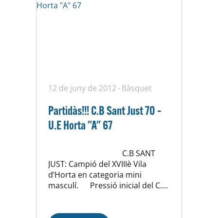
12 de juny de 2012
Bàsquet
Partidàs!!! C.B Sant Just 70 –
U.E Horta "A" 67
C.B SANT
JUST: Campió del XVIIIè Vila
d’Horta en categoria mini
masculí. Pressió inicial del C.B
Sant Just Només començar el
partit el Sant Just va sortir molt
fort pressionant a tota la pista