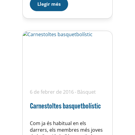
Llegir més
als jugadors de l’U.E Horta i aixó,
unit amb…
6 de febrer de 2016
Bàsquet
Carnestoltes basquetbolístic
Com ja és habitual en els
darrers, els membres més joves