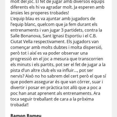
molt del joc. El fet de jugar amb diversos equips
diferents els hi va agradar molt. Ja esperen amb
ànsies les properes trobades!
L’equip blau es va ajuntar amb jugadors de
l’equip blanc, quelcom que ja fem durant els
entrenaments i van jugar 3 partidets, contra la
Salle Bonanova, Sant Ignasi Esportiu i el C.B.
Ciutat Vella respectivament. Els jugadors van
començar amb molts dubtes i molta dispersió,
però tot i així es va poder observar una
progressió en el joc a mesura que transcorrien
els minuts i els partits, pot ser el fet de jugar a la
pista d’un altre club els va influir…, pot ser
nervis? Això no ho sabrem del cert però el que sí
que podem assegurar és que van córrer, suar i
divertir i posar en pràctica tot allò que a poc a
poc han anat aprenent als entrenaments. Ara
toca seguir treballant de cara a la pròxima
trobada!!
Ramon Romeu