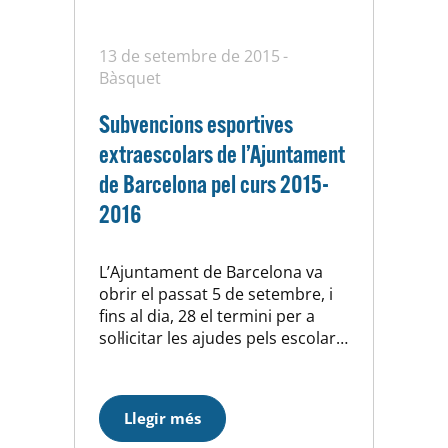
13 de setembre de 2015
Bàsquet
Subvencions esportives
extraescolars de l’Ajuntament
de Barcelona pel curs 2015-
2016
L’Ajuntament de Barcelona va
obrir el passat 5 de setembre, i
fins al dia, 28 el termini per a
sol·licitar les ajudes pels escolars
d’entre 6 i 17 anys que participin
en activitats esportives fora de
l’horari escolar. Pel curs escolar
Llegir més
2015-2106, l’Ajuntament