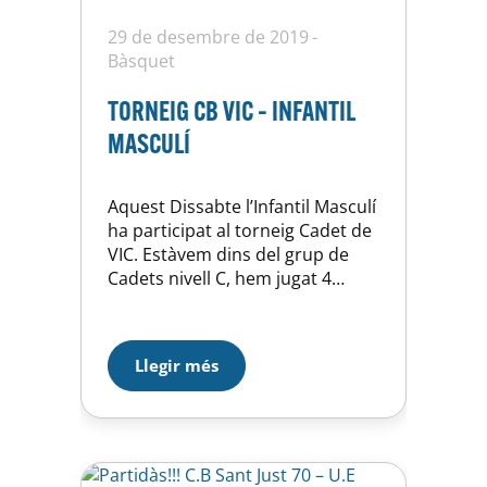
29 de desembre de 2019
Bàsquet
TORNEIG CB VIC – INFANTIL
MASCULÍ
Aquest Dissabte l’Infantil Masculí
ha participat al torneig Cadet de
VIC. Estàvem dins del grup de
Cadets nivell C, hem jugat 4
partits i els nois han gaudit de
l’experiència. 1) VIC 3 – UE
Horta, 28-52, un partit que tot i
Llegir més
jugar contra un equip físicament
superior, la qualitat dels nostres
jugador ens ha…