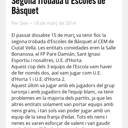
Segona Trobada d’Escoles de
Bàsquet
Per
Dev
18 de març de 2014
El passat dissabte 15 de març va tenir lloc la
segona trobada d’Escoles de Bàsquet al CEM de
Ciutat Vella. Les entitats convidades eren la Salle
Bonanova, el FP Pare Damián, Sant Ignasi
Esportiu i nosaltres, U.E. d’Horta.
Aquest cop dels 3 equips de l’Escola vam haver
de fer només dos, així vam jugar com U.E.
d’Horta 1 i U.E. d’Horta 2.
Aquest últim va jugar amb els jugadors del grup
taronja i amb jugadors de l’equip blanc, va tenir
problemes en la majoria dels partits, ja que les
altres entitats solament van portar equips amb
nens grans, i tan sols van poder jugar amb un
equip de la seva franja d’edat. Tots els nens i
nenes es varen esforçar de valent i van gaudir