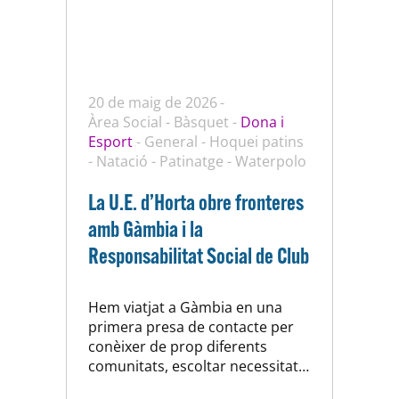
20 de maig de 2026
Àrea Social
-
Bàsquet
-
Dona i
Esport
-
General
-
Hoquei patins
-
Natació
-
Patinatge
-
Waterpolo
La U.E. d’Horta obre fronteres
amb Gàmbia i la
Responsabilitat Social de Club
Hem viatjat a Gàmbia en una
primera presa de contacte per
conèixer de prop diferents
comunitats, escoltar necessitats
i valorar de quina manera el Club