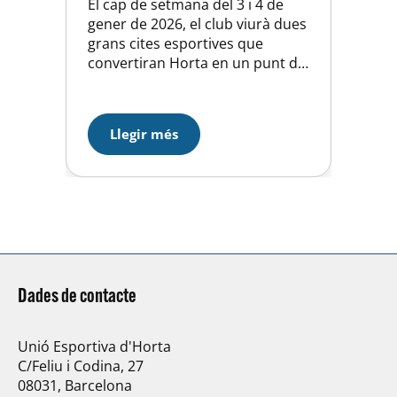
El cap de setmana del 3 i 4 de
gener de 2026, el club viurà dues
grans cites esportives que
convertiran Horta en un punt de
trobada del millor esport de
base i de competició.El
waterpolo i l’hoquei patins
Llegir més
compartiran protagonisme amb
tornejos consolidats i la
participació de clubs de primer
nivell. 🏆 5è Memorial…
Dades de contacte
Unió Esportiva d'Horta
C/Feliu i Codina, 27
08031, Barcelona