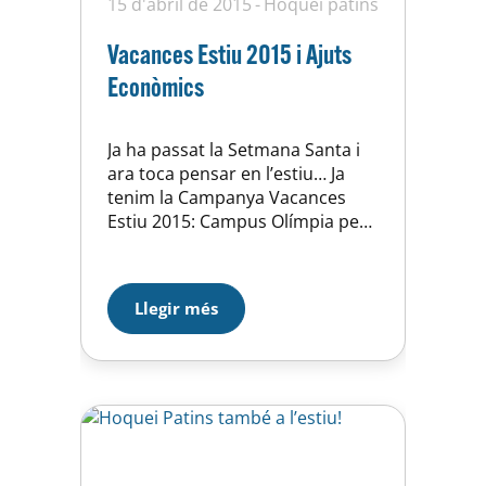
15 d'abril de 2015
Hoquei patins
Vacances Estiu 2015 i Ajuts
Econòmics
Ja ha passat la Setmana Santa i
ara toca pensar en l’estiu… Ja
tenim la Campanya Vacances
Estiu 2015: Campus Olímpia per
a infants i adolescents de 2 a 17
anys al nostre Centre, el
Complex Esportiu Municipal
Llegir més
d’Horta. En el següent enllaç
podreu veure els horaris i preus:
CEM Horta Us informem perquè
és…