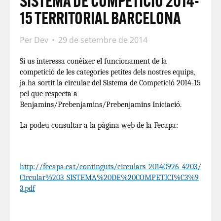
SISTEMA DE COMPETICIÓ 2014-
15 TERRITORIAL BARCELONA
Per
Dev
29 de setembre de 2014
Si us interessa conèixer el funcionament de la
competició de les categories petites dels nostres equips,
ja ha sortit la circular del Sistema de Competició 2014-15
pel que respecta a
Benjamins/Prebenjamins/Prebenjamins Iniciació.
La podeu consultar a la pàgina web de la Fecapa:
http://fecapa.cat/continguts/circulars_20140926_4203/
Circular%203_SISTEMA%20DE%20COMPETICI%C3%9
3.pdf