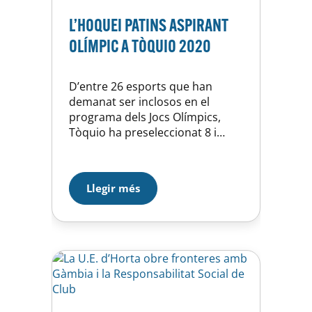
L’HOQUEI PATINS ASPIRANT
OLÍMPIC A TÒQUIO 2020
D’entre 26 esports que han
demanat ser inclosos en el
programa dels Jocs Olímpics,
Tòquio ha preseleccionat 8 i
l’Hoquei Patins es troba dintre
d’aquests. El 30 de setembre, el
Comitè Organitzador donarà a
Llegir més
conèixer la relació de les que
proposarà al COI perquè les
accepti. Esperem que considerin
que el nostre esport té
potencial…