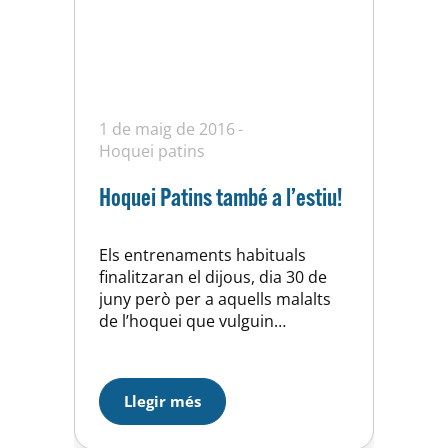
1 de maig de 2016
Hoquei patins
Hoquei Patins també a l’estiu!
Els entrenaments habituals
finalitzaran el dijous, dia 30 de
juny però per a aquells malalts
de l’hoquei que vulguin
continuar gaudint de patins,
estic i pilota, el dilluns 27 de juny,
comencem els entrenaments
Llegir més
diaris, de 15 a 17 hores, de
dilluns a divendres. I, el dimarts,