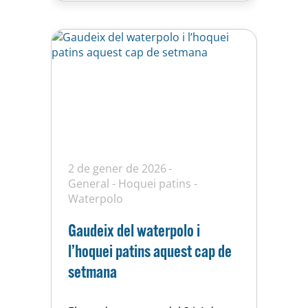
dia 3 de juliol, els entrenaments
de dimarts…
2 de gener de 2026
General
-
Hoquei patins
-
Waterpolo
Gaudeix del waterpolo i
l’hoquei patins aquest cap de
setmana