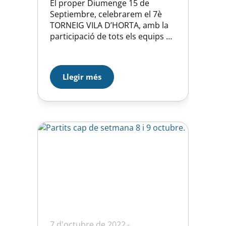
El proper Diumenge 15 de
Septiembre, celebrarem el 7è
TORNEIG VILA D’HORTA, amb la
participació de tots els equips de
la secció i els equips convidats
de Vilassar, Sitges i Mollet. Esteu
tots convidats per gaudir d’un
Llegir més
dia de l’hoquei patins. L’horari
dels partits és des de les 10:00 h
a les 19:00 h. Esperem…
7 d'octubre de 2022