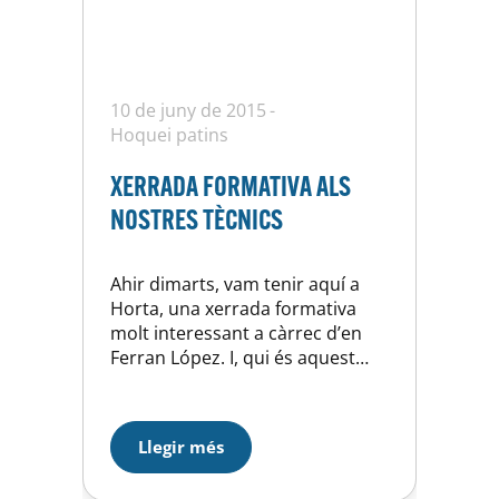
10 de juny de 2015
Hoquei patins
XERRADA FORMATIVA ALS
NOSTRES TÈCNICS
Ahir dimarts, vam tenir aquí a
Horta, una xerrada formativa
molt interessant a càrrec d’en
Ferran López. I, qui és aquest
senyor?(pregunta per als que no
el coneguin) Doncs el fins ara
entrenador del Noia durant 8
Llegir més
temporades, on ha aconseguit
una Copa del Rei contra el CP Vic