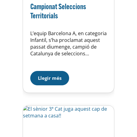
Campionat Seleccions
Territorials
L’equip Barcelona A, en categoria
Infantil, s’ha proclamat aquest
passat diumenge, campió de
Catalunya de seleccions
territorials d’hoquei patins en un
campionat celebrat al Pavelló
Olímpic de Reus.Volem felicitar a
Llegir més
l’equip i, en especial, a un dels
seus components, jugador de
l’equip d’Infantil A de la UE Horta.
Felicitats Pere! Ets un campió… i
no…