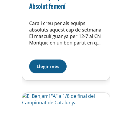
Absolut femení
Cara i creu per als equips
absoluts aquest cap de setmana.
El masculí guanya per 12-7 al CN
Montjuic en un bon partit en què
poc a poc han marcat distàncies
en el marcador després de un
primer quart molt igualat 3-3.
Llegir més
Destacar la bona defensa de
l’equip i els 5 gols d’Echenique. El
femení…