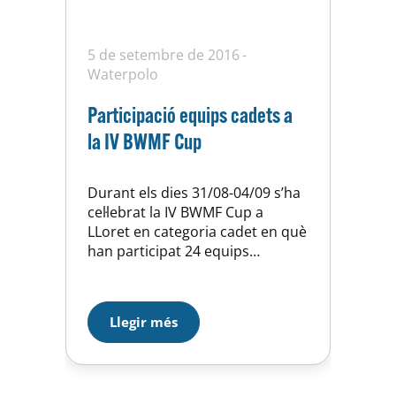
5 de setembre de 2016
Waterpolo
Participació equips cadets a
la IV BWMF Cup
Durant els dies 31/08-04/09 s’ha
cel·lebrat la IV BWMF Cup a
LLoret en categoria cadet en què
han participat 24 equips
masculins i 12 de femenins. Han
estat 4 dies intensos de
waterpolo on els nostres equips
Llegir més
han pogut fer uns bons partits
de pre-temporada amb equips
de molta categoria. El cadet
femení ha aconseguit…