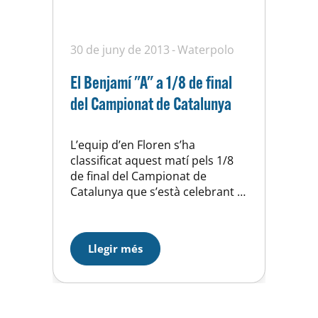
30 de juny de 2013
Waterpolo
El Benjamí "A" a 1/8 de final
del Campionat de Catalunya
L’equip d’en Floren s’ha
classificat aquest matí pels 1/8
de final del Campionat de
Catalunya que s’està celebrant a
Montjuic, a la primera fase
victóries davant AESE i Martorell,
derrota davant la Barceloneta i
Llegir més
empat davant el Catalunya, el
líder ha estat el Atl. Barceloneta i
la segona plaça que donava el
pas als 1/8…