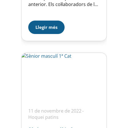
anterior. Els col·laboradors de la
secció d’hoquei han realitzat un
vídeo per a ajudar a fer créixer la
secció. El link del vídeo és el
Llegir més
següent:
https://www.youtube.com/watch
?
v=KV1a2zetwBs&feature=youtu.
be
11 de novembre de 2022
Hoquei patins