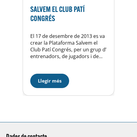
SALVEM EL CLUB PATÍ
CONGRÉS
El 17 de desembre de 2013 es va
crear la Plataforma Salvem el
Club Patí Congrés, per un grup d’
entrenadors, de jugadors i de
pares. La plataforma té com a
objectiu evitar el tancament del
Club Patí Congrés al mes de juny
Llegir més
de 2017. Com a bons veïns que
sempre hem sigut,…
Dades de contacte