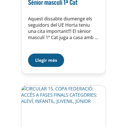
Sènior masculí 1ª Cat
Aquest dissabte diumenge els
seguidors del UE Horta teniu
una cita important!!! El sènior
masculí 1ª Cat juga a casa amb el
Ripollet, partit important per
mantenir el segon lloc de grup.
Us hi esperem!!!
Llegir més