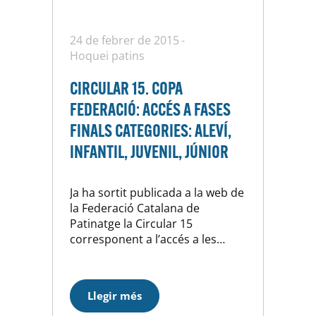
24 de febrer de 2015
Hoquei patins
CIRCULAR 15. COPA
FEDERACIÓ: ACCÉS A FASES
FINALS CATEGORIES: ALEVÍ,
INFANTIL, JUVENIL, JÚNIOR
Ja ha sortit publicada a la web de
la Federació Catalana de
Patinatge la Circular 15
corresponent a l’accés a les
fases finals de la Copa Federació
en les categories d’ Alevins,
Infantils, Juvenils i Júniors. Aquí la
Llegir més
teniu per si voleu donar-li un cop