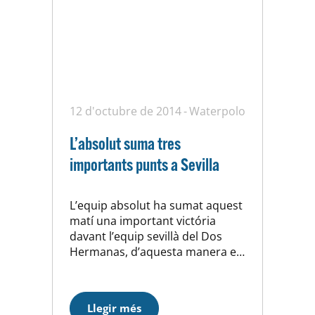
12 d'octubre de 2014
Waterpolo
L’absolut suma tres
importants punts a Sevilla
L’equip absolut ha sumat aquest
matí una important victória
davant l’equip sevillà del Dos
Hermanas, d’aquesta manera els
homes d’en Javi Ribas es refan de
la derrota d’ahir a Màlaga i
tornen cap a casa amb la moral
Llegir més
alta.