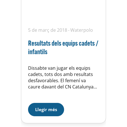
5 de març de 2018
Waterpolo
Resultats dels equips cadets /
infantils
Dissabte van jugar els equips
cadets, tots dos amb resultats
desfavorables. El femení va
caure davant del CN Catalunya
per 17-11 i el masculí perdia
contra el CN Terrasssa per 7-17
Les noies han fet un partit
Llegir més
clarament dominat des del
principi pel rival, bàsicament per
diferència de banquetes i de