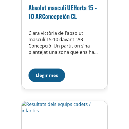
Absolut masculí UEHorta 15 –
10 ARConcepción CL
Clara victòria de l’absolut
masculí 15-10 davant l’AR
Concepció Un partit on s’ha
plantejat una zona que ens ha
permès sortir a la contra amb
una certa aventatge i anar poc a
poc desgastant al rival. Les
Llegir més
rotacions de l’equip han
funcionat i durant tot el partit
s’ha jugat amb molta intensitat.
Tres punts més…