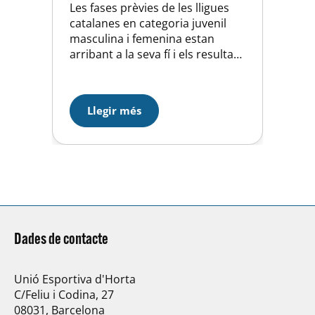
Les fases prèvies de les lligues
catalanes en categoria juvenil
masculina i femenina estan
arribant a la seva fí i els resultats
estan siguent força bons. El
juvenil masculí empatava a casa
davant del CN Sabadell 12-12 i
Llegir més
aconseguia un magnífic 8è lloc
final. Amb aquest resultat
assolíem l’objectiu marcat
de poder jugar el proper any
en…
Dades de contacte
Unió Esportiva d'Horta
C/Feliu i Codina, 27
08031, Barcelona