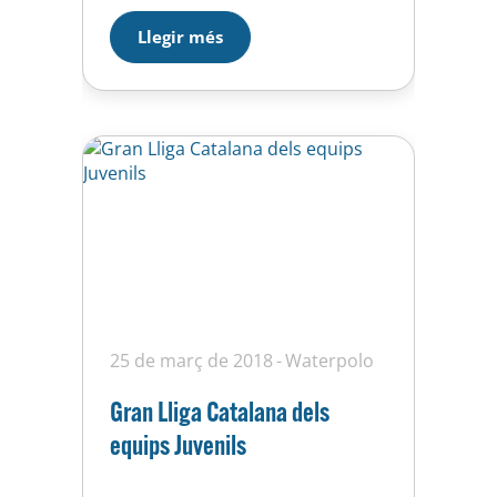
errades en àtac. El resultat final:
Llegir més
UE Horta 13 – CN Poble Nou 5
25 de març de 2018
Waterpolo
Gran Lliga Catalana dels
equips Juvenils