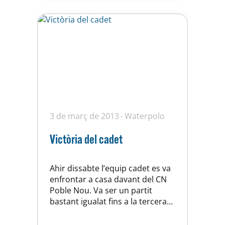
forma física. Ara bé, hem lluitat
tots…
3 de març de 2013
Waterpolo
Victòria del cadet
Ahir dissabte l’equip cadet es va
enfrontar a casa davant del CN
Poble Nou. Va ser un partit
bastant igualat fins a la tercera
part on els nostres van poder
distanciar-se tot i les moltes