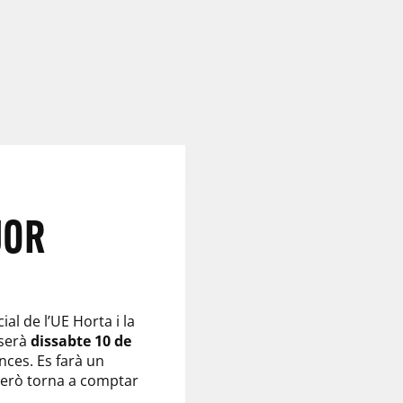
JOR
al de l’UE Horta i la
 serà
dissabte
10 de
nces. Es farà un
 però torna a comptar