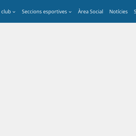
l club
Seccions esportives
Àrea Social
Notícies