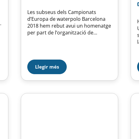
Les subseus dels Campionats
d’Europa de waterpolo Barcelona
2018 hem rebut avui un homenatge
s
per part de l’organització de
l’esdeveniment en un acte a l’
Antiga Fàbrica Damm. Totes les
entitats que cedeixen les seves
piscines per als entrenaments dels
Campionats hem estat
Llegir més
obsequiades amb un magnífic regal
que exhibirem al CEM Horta: una
pilota de waterpolo de fibra de…