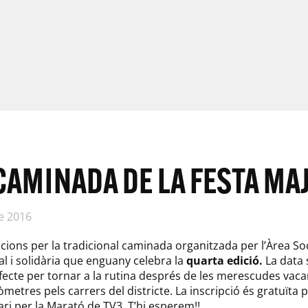
 CAMINADA DE LA FESTA MA
de 2016
cions per la tradicional caminada organitzada per l’Àrea Soci
al i solidària que enguany celebra la
quarta edició.
La data
fecte per tornar a la rutina després de les merescudes vaca
òmetres pels carrers del districte. La inscripció és gratuïta
ri per la Marató de TV3. T’hi esperem!!