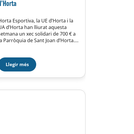
d’Horta
Horta Esportiva, la UE d’Horta i la
UA d’Horta han lliurat aquesta
setmana un xec solidari de 700 € a
la Parròquia de Sant Joan d’Horta.
Aquesta és tota la recaptació de la
Festa Solidària de l’Horta, que va
tenir lloc el passat 19 de juny i per
Llegir més
la qual, cadascun dels assistents,
vau donar…