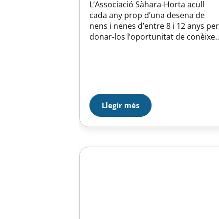
L’Associació Sàhara-Horta acull
cada any prop d’una desena de
nens i nenes d’entre 8 i 12 anys per
donar-los l’oportunitat de conèixer
la vida fora dels camps de refugiat
i facilitat l’accés a una atenció
mèdica especialitzada. Per
aconseguir-ho, es necessiten
famílies disposades a fer-se càrrec
dels infants durant aquests dos
Llegir més
mesos d’estiu que vénen…