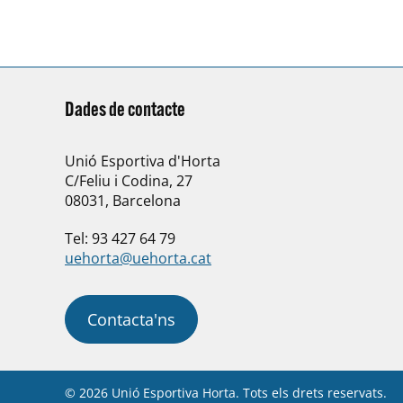
Dades de contacte
Unió Esportiva d'Horta
C/Feliu i Codina, 27
08031, Barcelona
Tel: 93 427 64 79
uehorta@uehorta.cat
Contacta'ns
© 2026 Unió Esportiva Horta. Tots els drets reservats.