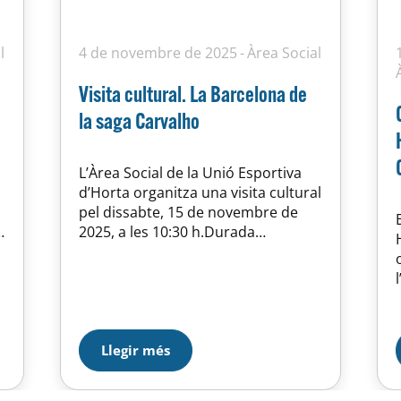
l
4 de novembre de 2025
Àrea Social
Visita cultural. La Barcelona de
la saga Carvalho
L’Àrea Social de la Unió Esportiva
d’Horta organitza una visita cultural
pel dissabte, 15 de novembre de
2025, a les 10:30 h.Durada
aproximada: 2 h i 30 min. Itinerari i
descripcióFarem un recorregut pels
escenaris de la Barcelona que
descriu Manuel Vázquez Montalbán
a través del seu detectiu Pepe
Carvalho: un itinerari territorial i
Llegir més
sentimental…