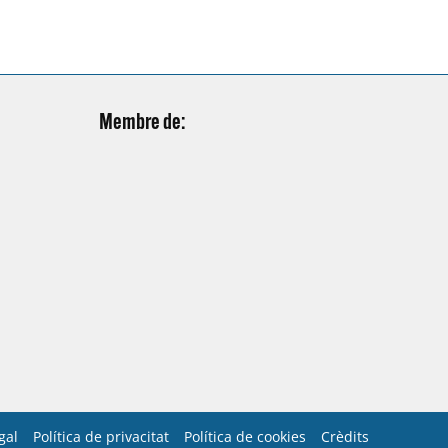
Laura Amat, Oriol…
Membre de:
gal
Política de privacitat
Política de cookies
Crèdits