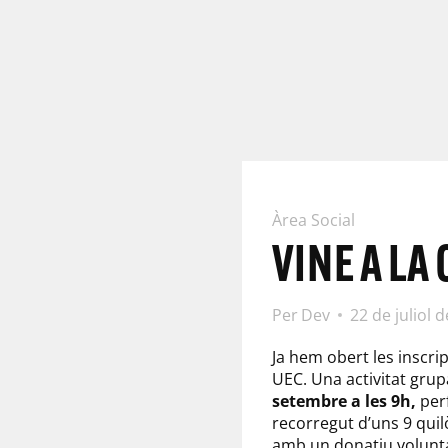
Àrea Social
VINE A LA
Per
Dev
22 de juliol 
Ja hem obert les inscrip
UEC. Una activitat grup
setembre a les 9h,
per
recorregut d’uns 9 quil
amb un donatiu volunta