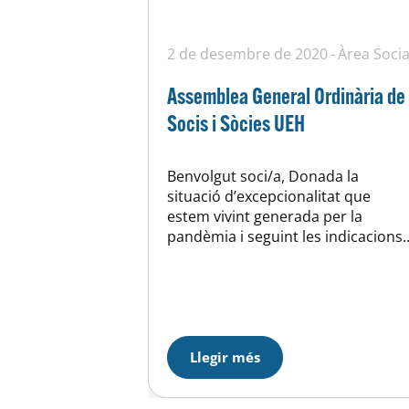
2 de desembre de 2020
Àrea Socia
Assemblea General Ordinària de
Socis i Sòcies UEH
Benvolgut soci/a, Donada la
situació d’excepcionalitat que
estem vivint generada per la
pandèmia i seguint les indicacions
de les autoritats sanitàries, aquest
any la Unió Esportiva d’Horta
celebrarà l’Assemblea General
Ordinària de Socis i Sòcies de
manera telemàtica el proper 21 de
desembre de 2020. Per poder
Llegir més
accedir al portar digital en el qual
se…