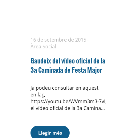
16 de setembre de 2015
Àrea Social
Gaudeix del vídeo oficial de la
3a Caminada de Festa Major
Ja podeu consultar en aquest
enllaç,
https://youtu.be/WVmm3m3-7vI,
el vídeo oficial de la 3a Caminada
de Festa Major d’Horta, que va
tenir lloc el passat 5 de
setembre. L’edició va reunir un
Llegir més
total de 410 inscrits, màxima