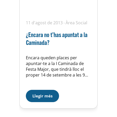
11 d'agost de 2013
Àrea Social
¿Encara no t’has apuntat a la
Caminada?
Encara queden places per
apuntar-te a la I Caminada de
Festa Major, que tindrà lloc el
proper 14 de setembre a les 9
hores i que organitzen la UE
Horta amb la Unió Excursionista.
La inscripció és totalment
Llegir més
gratuïta i està oberta als majors
de 8 anys (aquells que en
tingueu 14 o menys haureu…