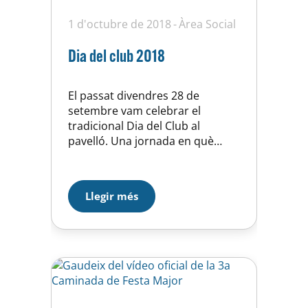
1 d'octubre de 2018
Àrea Social
Dia del club 2018
El passat divendres 28 de
setembre vam celebrar el
tradicional Dia del Club al
pavelló. Una jornada en què
presentem la temporada 2018-
2019 i premiem els millors
esportistes de la temporada
Llegir més
2017-2018 així com els socis que
fan anys amb nosaltres. Aquesta
vegada hem pogut gaudir de dos
convidats molt especials: Rosa
Maria Laguna, campiona…