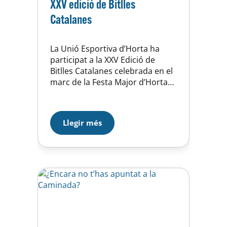
XXV edició de Bitlles
Catalanes
La Unió Esportiva d’Horta ha
participat a la XXV Edició de
Bitlles Catalanes celebrada en el
marc de la Festa Major d’Horta
2019. En Jaume Benabarre, en
Miquel Pascual, en Joaquim
Canet i en Josep Maria Castellà
Llegir més
han representat al’Àrea Social de
la Unió Esportiva d’Horta en
aquesta tradicional activitat
celebrada al club Siuranenc
d’Horta.