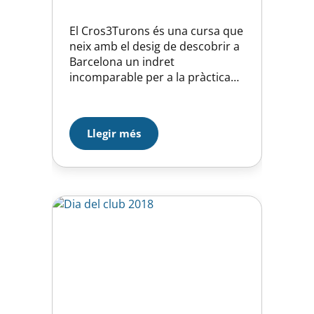
El Cros3Turons és una cursa que
neix amb el desig de descobrir a
Barcelona un indret
incomparable per a la pràctica
de l’esport a l’aire lliure com és el
Parc dels Tres Turons. La
iniciativa de l’Ajuntament de
Llegir més
Barcelona, Districte d’Horta –
Guinardó ha estat materialitzada
gràcies a la il·lusió i dedicació de
la Unió…