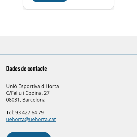
afluència registrada a la història
de la prova, que per primera
vegada va contribuïr amb La
Marató de TV3….
Dades de contacte
Unió Esportiva d'Horta
C/Feliu i Codina, 27
08031, Barcelona
Tel: 93 427 64 79
uehorta@uehorta.cat