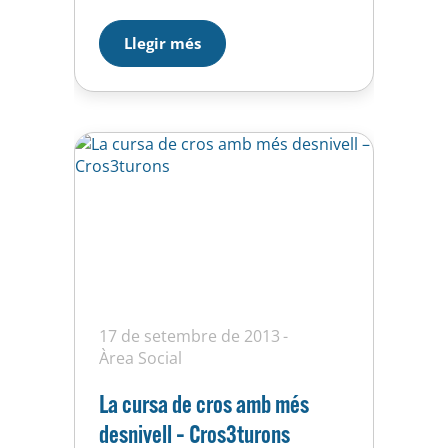
Lliga Mundial Femenina, que
enfrontarà a Espanya amb
Llegir més
Grècia. Les medallistes de plata a
Londres 2012 jugaran el proper
dissabte, 16 de març, a les 18
hores, i…
17 de setembre de 2013
Àrea Social
La cursa de cros amb més
desnivell – Cros3turons