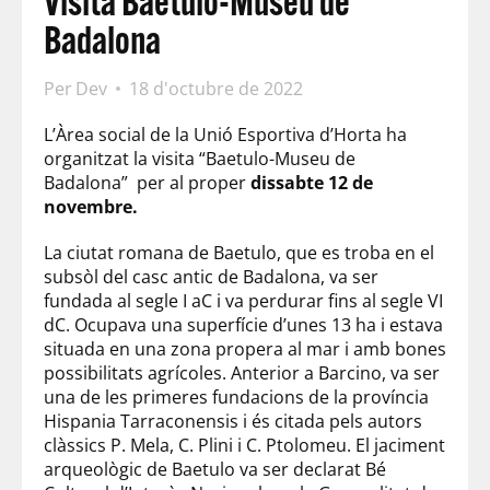
Visita Baetulo-Museu de
Badalona
Per
Dev
18 d'octubre de 2022
L’Àrea social de la Unió Esportiva d’Horta ha
organitzat la visita “Baetulo-Museu de
Badalona” per al proper
dissabte 12 de
novembre.
La ciutat romana de Baetulo, que es troba en el
subsòl del casc antic de Badalona, va ser
fundada al segle I aC i va perdurar fins al segle VI
dC. Ocupava una superfície d’unes 13 ha i estava
situada en una zona propera al mar i amb bones
possibilitats agrícoles. Anterior a Barcino, va ser
una de les primeres fundacions de la província
Hispania Tarraconensis i és citada pels autors
clàssics P. Mela, C. Plini i C. Ptolomeu. El jaciment
arqueològic de Baetulo va ser declarat Bé