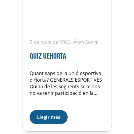
5 de maig de 2020
Àrea Social
QUIZ UEHORTA
Quant saps de la unió esportiva
d’Horta? GENERALS ESPORTIVES
Quina de les següents seccions
no va tenir participació en la
UEH. Tenis taula Majorettes
Excursionisme Les nostres
seccions esportives amb equips
Llegir més
federats en competició
actualment són Bàsquet,
Hoquei, Natació, Waterpolo i