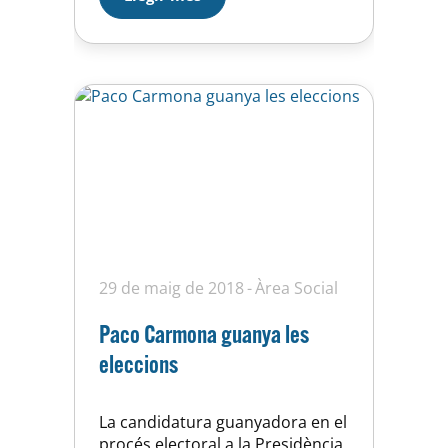
cos o les parts d’aquest en
cadascuna de les nostres
accions del dia a dia, com per
exemple,…
29 de maig de 2018
Àrea Social
Paco Carmona guanya les
eleccions
La candidatura guanyadora en el
procés electoral a la Presidència