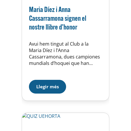
Maria Díez i Anna
Cassarramona signen el
nostre llibre d’honor
Avui hem tingut al Club a la
Maria Díez i l’Anna
Cassarramona, dues campiones
mundials d’hoquei que han
signat el llibre d’honor de la Unió
Esportiva d’Horta. Dins del
marc de la col·laboració de la
Llegir més
UEH amb la Federació Catalana
de Patinatge, Díez i
Cassarramona estan impartint
un curs d’entrenadors a la secció
d’hoquei avui…