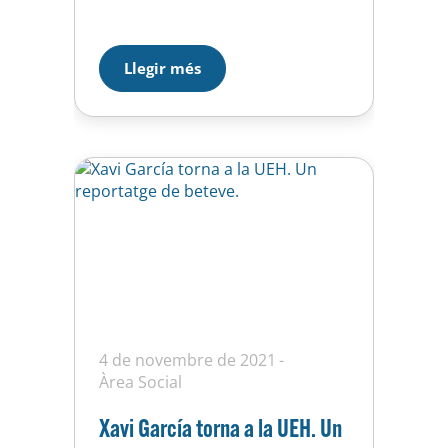
divisió. Tota la fase final de la
competició es disputarà a partit
únic a les nostres instal·lacions el
Llegir més
proper 28 de setembre de 2019.
Els 9 equips catalans que militen
a 1a i 2a…
4 de novembre de 2021
Àrea Social
Xavi García torna a la UEH. Un