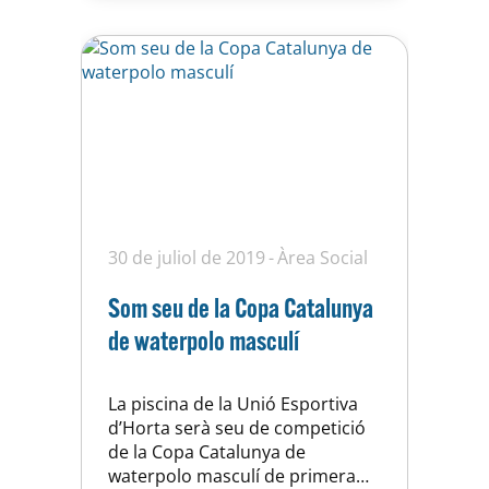
Patinatge Artístic. No sempre ha
estat així. Sabries dir quins altres
esports federats…
30 de juliol de 2019
Àrea Social
Som seu de la Copa Catalunya
de waterpolo masculí
La piscina de la Unió Esportiva
d’Horta serà seu de competició
de la Copa Catalunya de
waterpolo masculí de primera