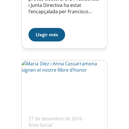
i Junta Directiva ha estat
l’encapçalada per Francisco
Carmona Soria que inicia un nou
mandat com a President de la
Unió Esportiva d’Horta.
Llegir més
27 de desembre de 2018
Àrea Social