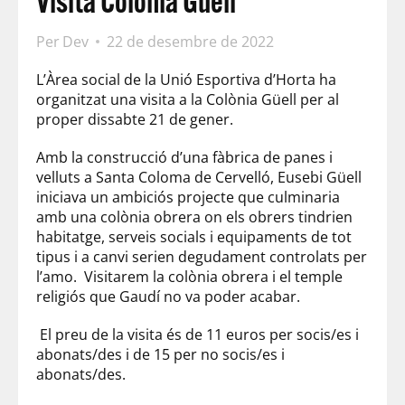
Visita Colonia Güell
Per
Dev
22 de desembre de 2022
L’Àrea social de la Unió Esportiva d’Horta ha
organitzat una visita a la Colònia Güell per al
proper dissabte 21 de gener.
Amb la construcció d’una fàbrica de panes i
velluts a Santa Coloma de Cervelló, Eusebi Güell
iniciava un ambiciós projecte que culminaria
amb una colònia obrera on els obrers tindrien
habitatge, serveis socials i equipaments de tot
tipus i a canvi serien degudament controlats per
l’amo. Visitarem la colònia obrera i el temple
religiós que Gaudí no va poder acabar.
El preu de la visita és de 11 euros per socis/es i
abonats/des i de 15 per no socis/es i
abonats/des.