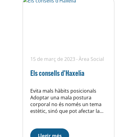
15 de març de 2023
Àrea Social
Els consells d’Haxelia
Evita mals hàbits posicionals
Adoptar una mala postura
corporal no és només un tema
estètic, sinó que pot afectar la
teva salut i el funcionament del
teu cos. S’entén per postura la
manera com tenim disposat el
Llegir més