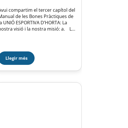
Avui compartim el tercer capítol del
Manual de les Bones Pràctiques de
la UNIÓ ESPORTIVA D’HORTA: La
nostra visió i la nostra misió: a. La
visió de la Unió Esportiva d’Horta és
esdevenir una entitat de referència
en la pràctica esportiva de qualitat
que vol promoure el creixement
Llegir més
integral de les persones a través
de…