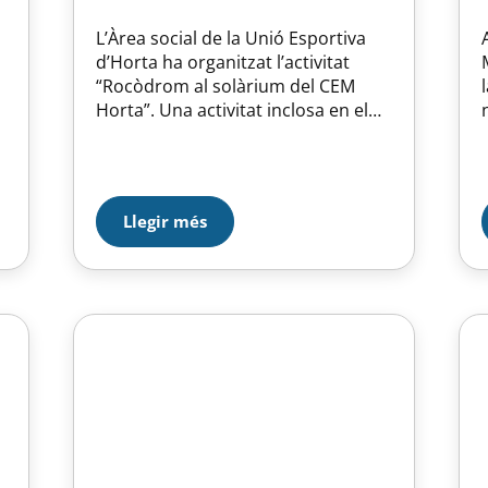
L’Àrea social de la Unió Esportiva
d’Horta ha organitzat l’activitat
“Rocòdrom al solàrium del CEM
Horta”. Una activitat inclosa en el
programa de la Festa Major d’Horta
que tindrà lloc el dissabte 18 de
setembre de 10:30 a 13:30 i de
15:30 a 18:00h. Organitzada per
Llegir més
l’àrea social de la UEH en
col·laboració amb la…