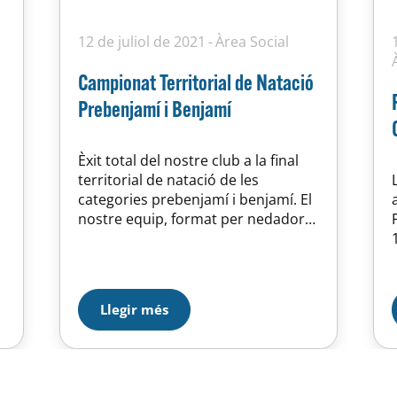
12 de juliol de 2021
Àrea Social
Campionat Territorial de Natació
Prebenjamí i Benjamí
Èxit total del nostre club a la final
territorial de natació de les
categories prebenjamí i benjamí. El
nostre equip, format per nedadors
del 2013 al 2010 ha quedat en la
tercera posició de la classificació
catalana. Gran treball d’equip dut a
terme tant pels nedadors/es com
Llegir més
per un gran grup entrenadors. …