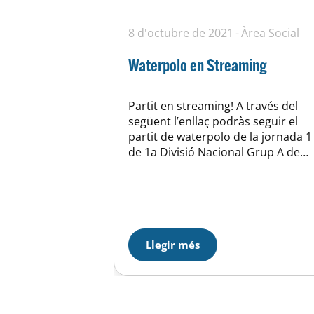
8 d'octubre de 2021
Àrea Social
Waterpolo en Streaming
Partit en streaming! A través del
següent l’enllaç podràs seguir el
partit de waterpolo de la jornada 1
de 1a Divisió Nacional Grup A de
Waterpolo Masculí, entre el nostre
equio UEd’Horta – Haxelia i el CN
Helios d’aquest dissabte 9/10/2021
a les 18.30h
https://www.youtube.com/watch?
v=FbpqvKAcwqU #UEHortaHaxelia
Llegir més
#SomUEHorta #WaterpoloUEH