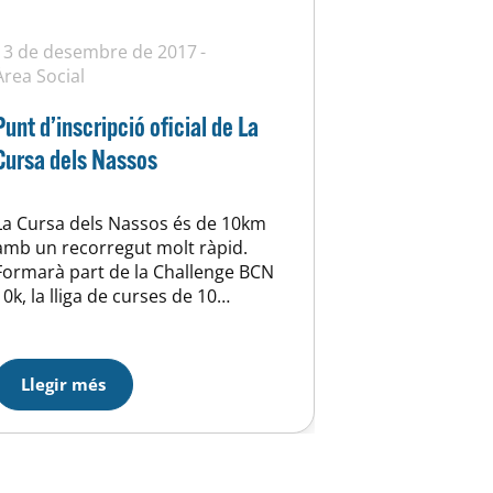
13 de desembre de 2017
Àrea Social
Punt d’inscripció oficial de La
Cursa dels Nassos
La Cursa dels Nassos és de 10km
amb un recorregut molt ràpid.
Formarà part de la Challenge BCN
10k, la lliga de curses de 10
kilòmetres de Barcelona i puntua
triple per la Lliga Championchip.
Aquesta edició tindrà grans
Llegir més
novetats com espectacles
d’il·luminació, túnels al recorregut,
leds i espectacle de foc. I el millor
de tot és que el…