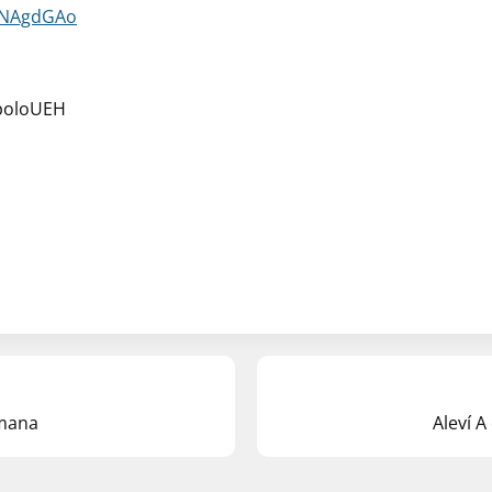
mNAgdGAo
poloUEH
tmana
Aleví A