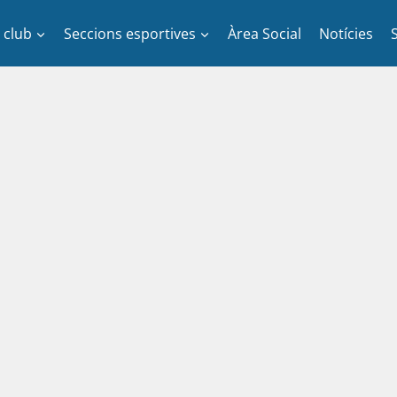
l club
Seccions esportives
Àrea Social
Notícies