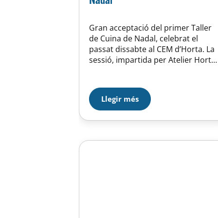
Gran acceptació del primer Taller
de Cuina de Nadal, celebrat el
passat dissabte al CEM d’Horta. La
sessió, impartida per Atelier Horta,
es va desenvolupar sense
inconvenient i amb una presència
de 14 inscrites, que van subratllar
Llegir més
les inspiracions que en treuran per
a les properes vetllades de
desembre i gener. Donada la seva
acceptació,…