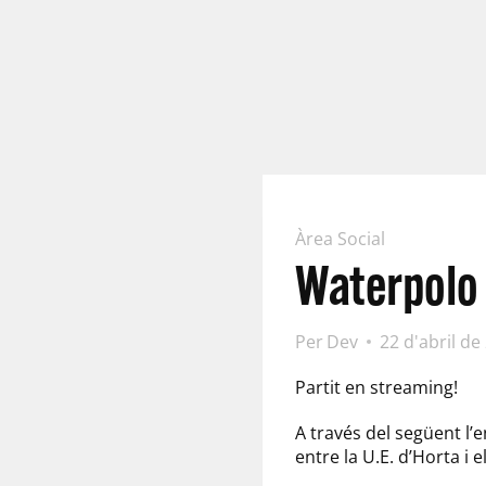
Àrea Social
Waterpolo
Per
Dev
22 d'abril de
Partit en streaming!
A través del següent l’
entre la U.E. d’Horta i