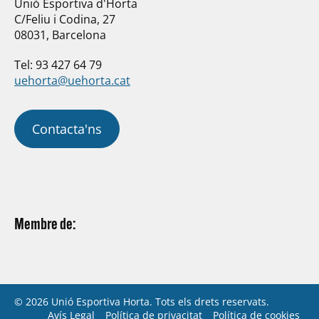
Unió Esportiva d'Horta
C/Feliu i Codina, 27
08031, Barcelona
Tel: 93 427 64 79
uehorta@uehorta.cat
Contacta'ns
Membre de:
© 2026 Unió Esportiva Horta. Tots els drets reservats.
Avís Legal
Política de privacitat
Política de cookies