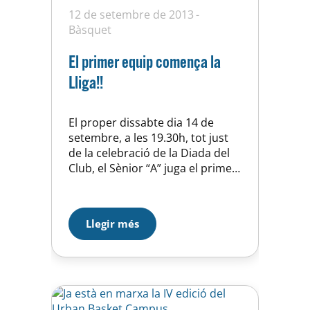
12 de setembre de 2013
Bàsquet
El primer equip comença la
Lliga!!
El proper dissabte dia 14 de
setembre, a les 19.30h, tot just
de la celebració de la Diada del
Club, el Sènior “A” juga el primer
partit de la temporada front el
“Sant Pep”, un històric del
bàsquet català. El nostre equip
Llegir més
presenta aquest any moltes
novetats respecte l’any passat,
fins a sis nous jugadors…