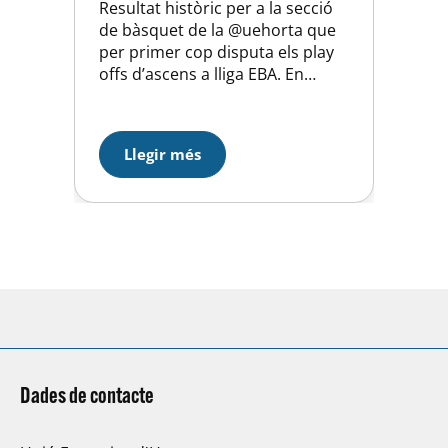
Resultat històric per a la secció
de bàsquet de la @uehorta que
per primer cop disputa els play
offs d’ascens a lliga EBA. En
partit únic disputat aquest
dissabte passat al nostre pavelló
contra el CB Tarragona Catering
Llegir més
Costa Daurada, els nostres
jugadors van aconseguir in
extremis per 67-65 una victòria
que els dona accès…
Dades de contacte