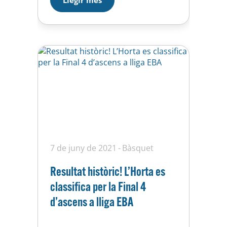
Horta del carrer de Feliu i
Codina, 27, de Barcelona. Les
dates son: 21, 22, 23 i 24…
7 de juny de 2021
Bàsquet
Resultat històric! L’Horta es
classifica per la Final 4
d’ascens a lliga EBA