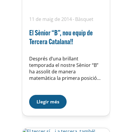
11 de maig de 2014
Bàsquet
El Sènior “B”, nou equip de
Tercera Catalana!!
Després d’una brillant
temporada el nostre Sènior “B”
ha assolit de manera
matemàtica la primera posició
del seu grup proclamant-se
campió i conseqüentment s’ha
guanyat el dret a jugar a Tercera
Llegir més
Catalana la temporada
vinent.Gran temporada de
l’equip entrenat pel Pol Esteve
que ha hagut d’esperar fins a la
darrera jornada per celebrar el