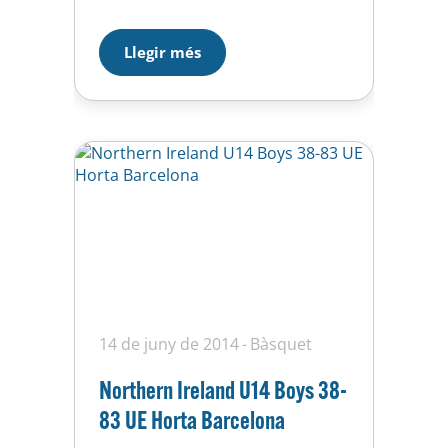
Horta. Els dos primers partits
s’havien decidit per diferències
Llegir més
mínimes, així que se sabia que
aquest també seria llarg. L’inici
ensopegat era el preludi d’un
matx controlat pels d’Horta,
però que Vedruna…
14 de juny de 2014
Bàsquet
Northern Ireland U14 Boys 38-
83 UE Horta Barcelona