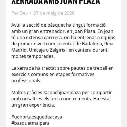
XERRADA AMB JOAN PLAZA
Per
Dev
27 de maig de 2020
Avui la secció de bàsquet ha tingut formació
amb un gran entrenador, en Joan Plaza. En Joan
té una extensa carrrera, on ha entrenat a equips
de primer nivell com Joventut de Badalona, Reial
Madrid, Unicaja o Zalgiris i en cantera durant
moltes temporades.
La xerrada ha tractat sobre pautes de treball en
exercicis comuns en etapes formatives
professionals.
Moltes gràcies @coachjoanplaza per compartir
amb nosaltres els teus coneixements. Ha estat
un gran experiència.
#uehortaesquedaacasa
#basquetmaipara