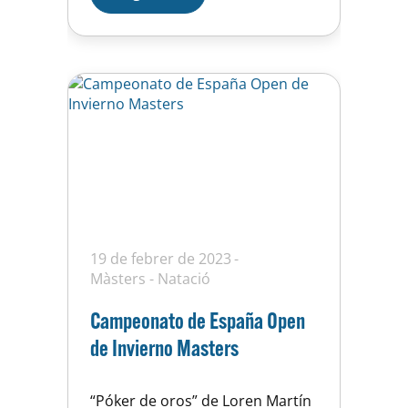
La UE Horta és el 20è equip en
participants dels 137 inscrits i…
19 de febrer de 2023
Màsters
-
Natació
Campeonato de España Open
de Invierno Masters
“Póker de oros” de Loren Martín