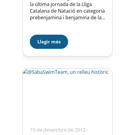
la última jornada de la Lliga
Catalana de Natació en categoria
prebenjamina i benjamina de la
temporada 2017-18 amb la
participació del CN Catalunya,
CN Terrassa i UE Horta. Els
Llegir més
nedadors i nedadores han
competit en les següents proves:
2010: 50m. lliures i 4×25 estils
2009: 100m. estils, 100m. lliures
i…
19 de desembre de 2012