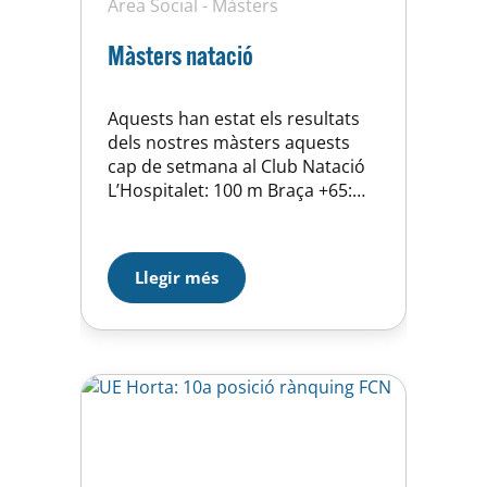
Àrea Social
-
Màsters
Màsters natació
Aquests han estat els resultats
dels nostres màsters aquests
cap de setmana al Club Natació
L’Hospitalet: 100 m Braça +65:
Loren Martín 1.31.20 Record
Catalunya +65 Jordi Ribas
1.50.92 100 m lliures +65: José
Llegir més
Cuesta 1.12.66 50 m Braça
+60 Pedro Bago 46.28 50m
Braça +65 Loren…