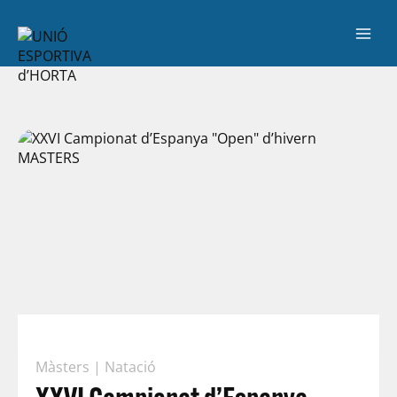
Màsters
|
Natació