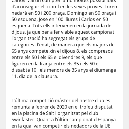
Carlos Martín compten amb moltes possibilitats
d’aconseguir el triomf en les seves proves. Loren
nedarà en 50 i 200 braça, Domingo en 50 braça i
50 esquena, Jose en 100 lliures i Carlos en 50
esquena. Tots ells intervenen en la jornada del
dijous, ja que per a fer viable aquest campionat
l’organització ha segregat els grups de
categories d’edat, de manera que els majors de
65 anys competeixin el dijous 8, els compresos
entre els 50 i els 65 el divendres 9, els que
figuren en la franja entre els 35 i els 50 el
dissabte 10 i els menors de 35 anys el diumenge
11, dia de la clausura.
L’última competició màster del nostre club es
remunta a febrer de 2020 en el trofeu disputat
en la piscina de Salt i organitzat pel club
Swinfaster. Quant a l’últim campionat d’Espanya
en la qual van competir els nedadors de la UE