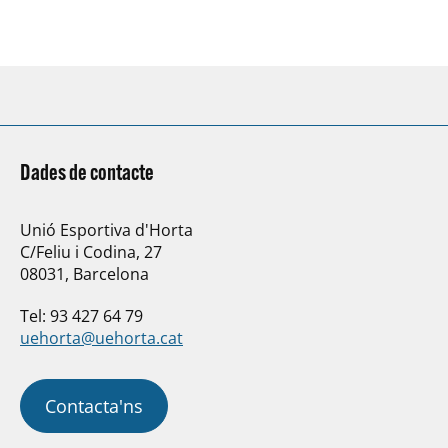
desenvolupem, la NATACIÓ i…
Dades de contacte
Unió Esportiva d'Horta
C/Feliu i Codina, 27
08031, Barcelona
Tel: 93 427 64 79
uehorta@uehorta.cat
Contacta'ns