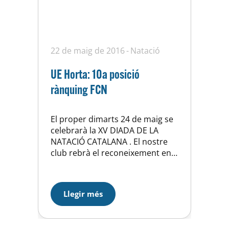
22 de maig de 2016
Natació
UE Horta: 10a posició
rànquing FCN
El proper dimarts 24 de maig se
celebrarà la XV DIADA DE LA
NATACIÓ CATALANA . El nostre
club rebrà el reconeixement en
haver assolit la 10 ena. posició
en el rànquing de clubs de tota
Catalunya en la passada
Llegir més
temporada 2014-2015. A aquests
efectes han computat
globalment les disciplines que