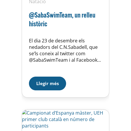
Natació
@SabaSwimTeam, un relleu
històric
El dia 23 de desembre els
nedadors del C.N.Sabadell, que
se’ls coneix al twitter com
@SabaSwimTeam i al Facebook
com SabaTeam, han organitzat
un relleu històric: 1000×100. Es
tracta que 10 equips de 100
Llegir més
persones nedin 100 metres. Ahir
la nedadora Lidia Morant va
vindre a presentar, i convidar, a
aquest repte als nostres
nedadors….