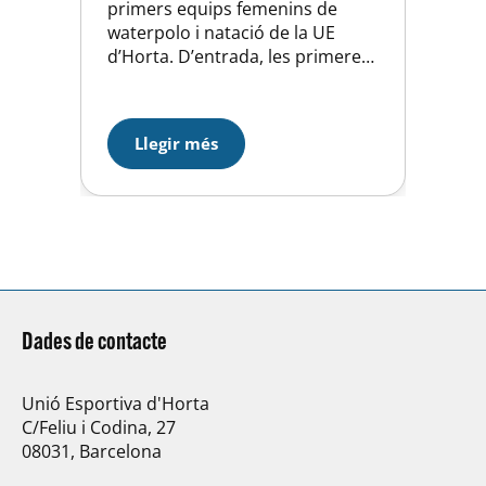
primers equips femenins de
waterpolo i natació de la UE
d’Horta. D’entrada, les primeres
es van proclamar campiones
d’Espanya de Segona Divisió,
assolint l’ascens a Primera (la
Llegir més
segona màxima categoria del
waterpolo de l’Estat), tancant
una temporada completa
invictes. Èxit també per a la
natació, que torna de Palma…
Dades de contacte
Unió Esportiva d'Horta
C/Feliu i Codina, 27
08031, Barcelona