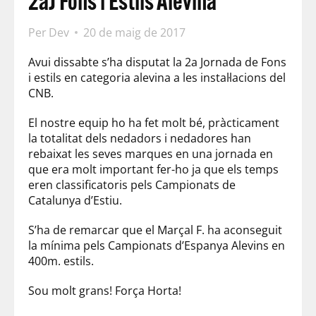
2aJ Fons i Estils Alevina
Per
Dev
20 de maig de 2017
Avui dissabte s’ha disputat la 2a Jornada de Fons
i estils en categoria alevina a les instal·lacions del
CNB.
El nostre equip ho ha fet molt bé, pràcticament
la totalitat dels nedadors i nedadores han
rebaixat les seves marques en una jornada en
que era molt important fer-ho ja que els temps
eren classificatoris pels Campionats de
Catalunya d’Estiu.
S’ha de remarcar que el Marçal F. ha aconseguit
la mínima pels Campionats d’Espanya Alevins en
400m. estils.
Sou molt grans! Força Horta!