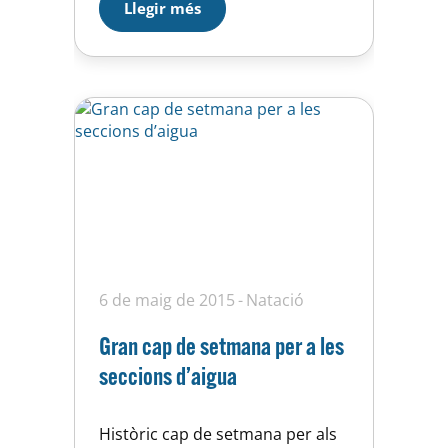
Llegir més
D’HORTA !! Familia Master,
formidable éxito de los
nadadores del club que
participaron ayer en el Open
Master del CN Sant Adrià
disputado…
6 de maig de 2015
Natació
Gran cap de setmana per a les
seccions d’aigua
Històric cap de setmana per als