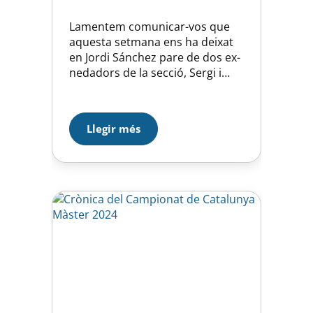
Lamentem comunicar-vos que
aquesta setmana ens ha deixat
en Jordi Sánchez pare de dos ex-
nedadors de la secció, Sergi i
Marta i marit d’una de les
nostres históriques de la secció,
na Flori, des de aquí volem
Llegir més
expresar en nom de tota la
familia de la natació hortenca el
nostre condól, per desitg de la…