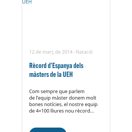
12 de març de 2014
Natació
Rècord d’Espanya dels
màsters de la UEH
Com sempre que parlem
de l’equip màster donem molt
bones notícies, el nostre equip
de 4×100 lliures nou rècord
d’Espanya, tot seguit us copiem
la crònica del nostre Carlos
Martin, FELICITATS NOIS SOM