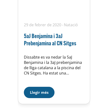
29 de febrer de 2020
Natació
5aJ Benjamina i 3aJ
Prebenjamina al CN Sitges
Dissabte es va nedar la 5aJ
Benjamina i la 3aJ prebenjamina
de lliga catalana a la piscina del
CN Sitges. Ha estat una
competició llampec ja que
únicament hem competit
nosaltres i el club organitzador
Llegir més
però també per les bones
marques assolides per aquest
petits esportistes. S’han fet les