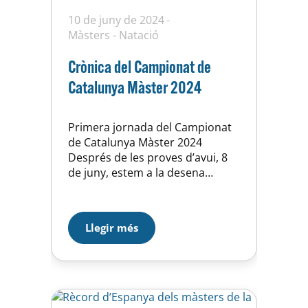
10 de juny de 2024
Màsters
-
Natació
Crònica del Campionat de
Catalunya Màster 2024
Primera jornada del Campionat
de Catalunya Màster 2024
Després de les proves d’avui, 8
de juny, estem a la desena
posició, igualats amb el Cabrera
de Mar a 12 medalles amb 5 d’or,
4 de plata i 3 de bronze. 49 clubs
Llegir més
han obtingut almenys una
medalla. C. Navarro,
campiona de…