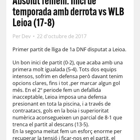
Absolut femení. Inici de
temporada amb derrota vs WLB
Leioa (17-8)
Per
Dev
22 d'octubre de 2017
Primer partit de lliga de 1a DNF disputat a Leioa.
Un bon inici de partit (0-2), que acaba amb una
primera molt igualada (5-4). Tots dos equips
intensos, sofrim en defensa però davant tenim
opcions clares, fins i tot ,per marcar algun gol
més. En el 2º periode fem un defallida
inacceptable, Leioa imposa una defensa
presionant en tota la piscina, i a través de
contraatacs, gols en la boia i superioritat
numèrica aconsegueixen un parcial de 8-1 que
trenca el partit al descans (13-5).
En la segona meitat fem un esforç enorme per
recuperar la tensió i ficar-nos en el partit, el