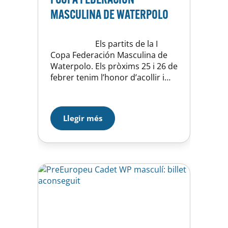
MASCULINA DE WATERPOLO
Els partits de la I
Copa Federación Masculina de
Waterpolo. Els pròxims 25 i 26 de
febrer tenim l’honor d’acollir i
ser el club amfitrió de la I Copa
Federación Masculina de
Waterpolo, la nova competició
Llegir més
oficial de la Real Federación
Española de Natación….