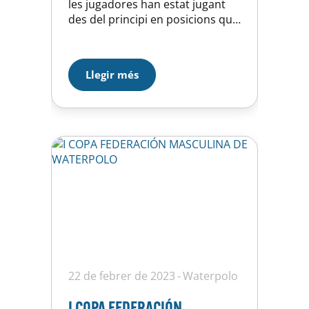
les jugadores han estat jugant
des del principi en posicions que
no són naturals per a elles. Molt
series en defensa tot i que amb
diferents cosetes a millorar tan
Llegir més
ofensiva com defensivament.
Avancem ronda per lluitar per
les posicions 7-10 on…
22 de febrer de 2023
Waterpolo
I COPA FEDERACIÓN