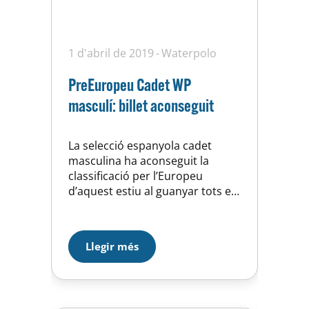
1 d'abril de 2019
Waterpolo
PreEuropeu Cadet WP
masculí: billet aconseguit
La selecció espanyola cadet
masculina ha aconseguit la
classificació per l’Europeu
d’aquest estiu al guanyar tots els
partits en el Pre-Europeu que
s’ha disputat aquest cap de
setmana a Niça (França). El Joan
Llegir més
Villamayor i l’Hugo Castro, que
han estat seleccionats, han fet
un gran torneig amb l’equip
espanyol amb un ple de