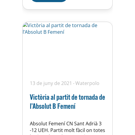
de superioritat numèrica i hem
defensat molt bé l’última
jugada…
13 de juny de 2021
Waterpolo
Victòria al partit de tornada de
l’Absolut B Femení
Absolut Femení CN Sant Adrià 3
-12 UEH. Partit molt fàcil on totes