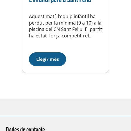
Aquest matí, l’equip infantil ha
perdut per la minima (9 a 10) a la
piscina del CN Sant Feliu. El partit
ha estat força competit i el
nostres waterpolistes han tingut
una molt bona actitud que els ha
permet estar sempre dintre del
Llegir més
partit. Encara i així, les moltes
oportunitats desaprofitades a
l’atac, han estat…
Dades de contacte