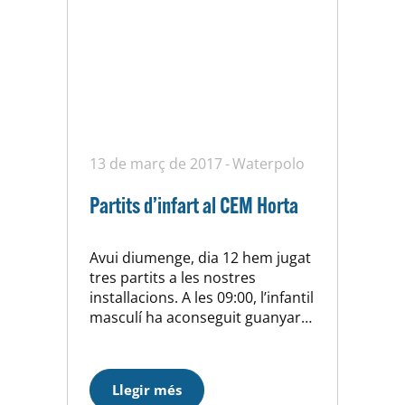
13 de març de 2017
Waterpolo
Partits d’infart al CEM Horta
Avui diumenge, dia 12 hem jugat
tres partits a les nostres
installacions. A les 09:00, l’infantil
masculí ha aconseguit guanyar
per la mínima al CN Montjuic (11-
10). Un partit molt disputat que
no s’ha decidit fins a falta de 30″
Llegir més
quan hem aprofitat una jugada