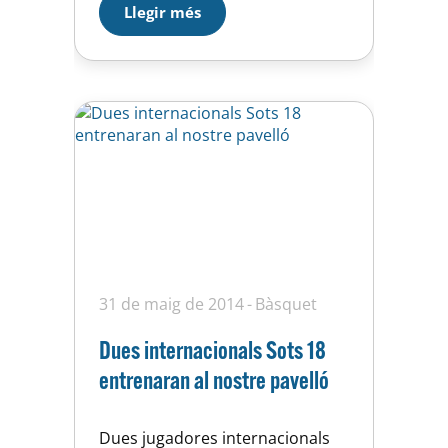
Llegir més
nos de tenir una persona amb el
seu bagatge professional i
personal, que…
31 de maig de 2014
Bàsquet
Dues internacionals Sots 18
entrenaran al nostre pavelló
Dues jugadores internacionals