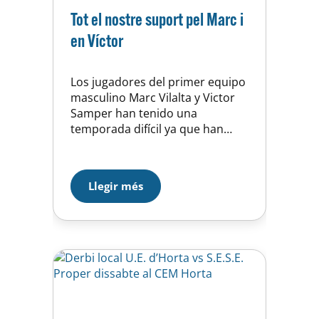
Tot el nostre suport pel Marc i
en Víctor
Los jugadores del primer equipo
masculino Marc Vilalta y Victor
Samper han tenido una
temporada difícil ya que han
sufrido lesiones complicadas
que los han mantenido muchos
meses sin poder jugar. A pesar
Llegir més
de ello, han seguido implicados
con el equipo y con una actitud
encomiable. En los próximos
días pasarán por quirófano y
desde…