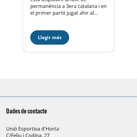
permanència a 3era catalana i en
el primer partit jugat ahir al
Poliesportiu UBAE Perill va caure
davant el Vedruna-Gràcia C per
un marcador molt ajustat.
Llegir més
Esperem el segon partit……
Dades de contacte
Unió Esportiva d'Horta
C/Feliu i Codina, 27