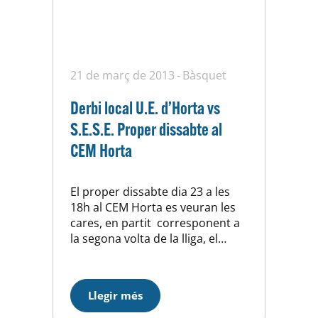
21 de març de 2013
Bàsquet
Derbi local U.E. d’Horta vs
S.E.S.E. Proper dissabte al
CEM Horta
El proper dissabte dia 23 a les
18h al CEM Horta es veuran les
cares, en partit corresponent a
la segona volta de la lliga, el
nostre Sènior “A” i el del S.E.S.E.
Derbi local per excel·lència, partit
de màxima rivalitat, en el que
Llegir més
tots es juguen molt, els nostres
busquen afianzarse a la zona…