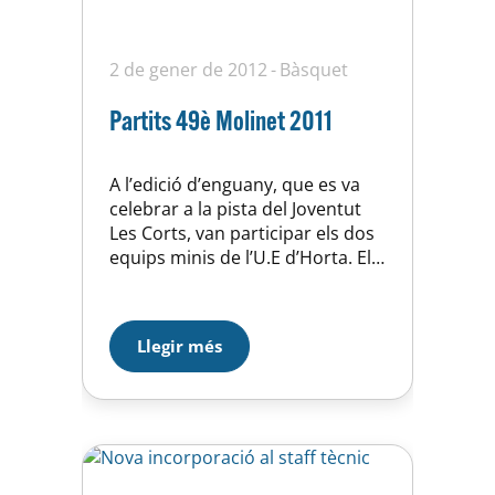
2 de gener de 2012
Bàsquet
Partits 49è Molinet 2011
A l’edició d’enguany, que es va
celebrar a la pista del Joventut
Les Corts, van participar els dos
equips minis de l’U.E d’Horta. El
Mini B va caure al primer partit
davant del Basquet Neus A per
un ajustat 55-45, un bon resultat
Llegir més
tenint en compte que el Basquet
Neus és d’una categoria
superior. El…