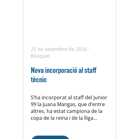
25 de setembre de 2016
Bàsquet
Nova incorporació al staff
tècnic
S’ha incorporat al staff del Junior
99 la Juana Mangas, que d’entre
altres, ha estat campiona de la
copa de la reina i de la lliga
femenina durant 2 anys. Li
desitgem molta sort en aquesta
etapa i no podem si no alegrar-