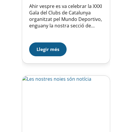
Ahir vespre es va celebrar la XXXI
Gala del Clubs de Catalunya
organitzat pel Mundo Deportivo,
enguany la nostra secció de
natació era un dels guardonats,
també van compartir taula i
premi els nostres companys de
Llegir més
la secció de bàsquet i de hokei.
Premi molt merescut per la gran
temporada feta que a més va…