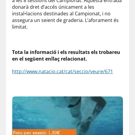
a les 8 sessions del Campionat. Aquesta entrada
donarà dret d’accés únicament a les
instal•lacions destinades al Campionat, i no
assegura un seient de graderia. L’aforament és
limitat.
Tota la informació i els resultats els trobareu
en el següent enllaç relacionat.
http://www.natacio.cat/cat/seccio/veure/671