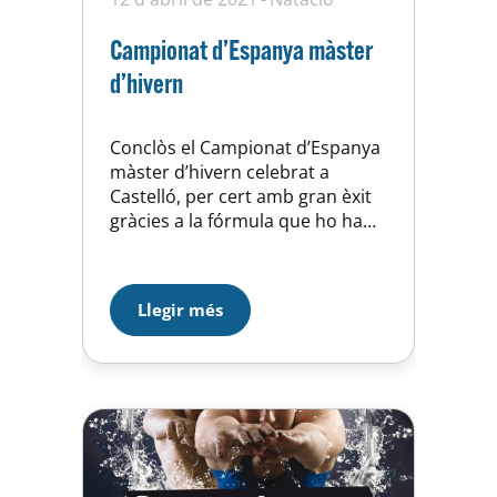
Campionat d’Espanya màster
d’hivern
Conclòs el Campionat d’Espanya
màster d’hivern celebrat a
Castelló, per cert amb gran èxit
gràcies a la fórmula que ho ha
fet possible, que ha posat fora
de perill en tot moment a
participants, organització i
Llegir més
oficials. Les sis medalles
obtingudes pels quatre
nedadors de la Unió Esportiva
Horta s’han posat en valor. En
la…