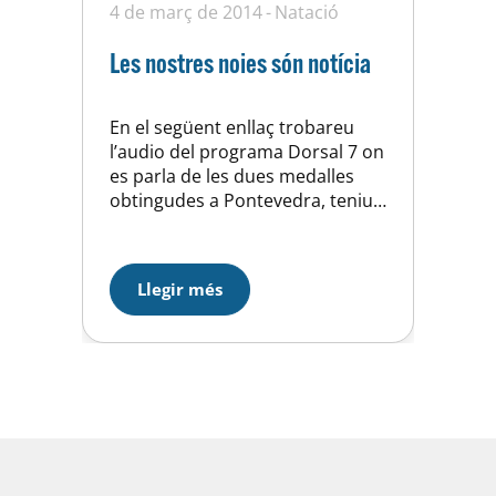
4 de març de 2014
Natació
Les nostres noies són notícia
En el següent enllaç trobareu
l’audio del programa Dorsal 7 on
es parla de les dues medalles
obtingudes a Pontevedra, teniu
que anar al minut 41:27 del
programa.
http://www.ivoox.com/districte-
Llegir més
7-dorsal-7-03-03-14-audios-
mp3_rf_2885287_1.html?
autoplay=1