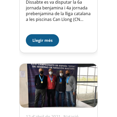
Dissabte es va disputar la 6a
jornada benjamina i 4a jornada
prebenjamina de la lliga catalana
a les piscinas Can Llong (CN
Sabadell) S’ha de destacar la
progressió dels més petits (25m
papallona i 4x25m. lliure) i la
Llegir més
millora del grup del 2009 (50m.
esquena, 50 m. papallona i 4×50)
que van millorar els seus…
12 d'abril de 2021
Natació