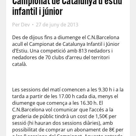
Campionat de Catalunya d’estiu
infantil i júnior
Per
Dev
27 de juny de 2013
Des de dijous fins a diumenge el C.N.Barcelona
acull el Campionat de Catalunya Infantil i Júnior
d’Estiu. Una competició amb 813 nedadors i
nedadores de 70 clubs d’arreu del territori
català.
Les sessions del matí comencen a les 9.30 h i a la
tarda a partir de les 17.00 h cada dia, menys el
diumenge que comença a les 16.30 h. El
C.N.Barcelona vol comunicar que l’accés a la
graderia de públic tindrà un cost de 1,50€ per
sessió (hi hauran dos sessions diàries), amb
possibilitat de comprar un abonament de 8€ per