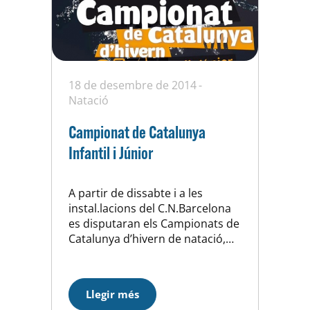
18 de desembre de 2014
Natació
Campionat de Catalunya
Infantil i Júnior
A partir de dissabte i a les
instal.lacions del C.N.Barcelona
es disputaran els Campionats de
Catalunya d’hivern de natació,
els nostres nedadors infantils i
júniors tenen doncs una cita
important abans de començar
Llegir més
les festes de Nadal. Tota la sort