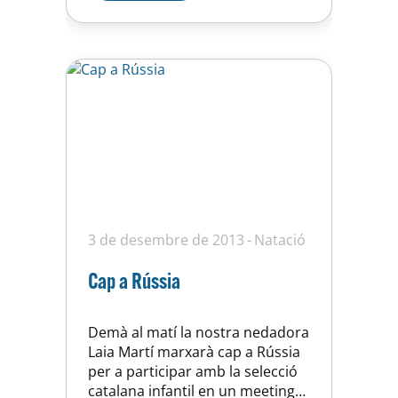
del món pels nostres
representants, preparats ho
estan i les ganes segur que
tampoc són…
3 de desembre de 2013
Natació
Cap a Rússia
Demà al matí la nostra nedadora
Laia Martí marxarà cap a Rússia
per a participar amb la selecció
catalana infantil en un meeting