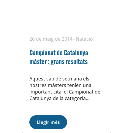
26 de maig de 2014
Natació
Campionat de Catalunya
màster : grans resultats
Aquest cap de setmana els
nostres màsters teníen una
important cita, el Campionat de
Catalunya de la categoria,
després de moltes setmanes de
preparació era el moment de
recollir els fruits i com no podia
Llegir més
ser d’altre manera el cistell ha
tornat cap a casa ben ple, el