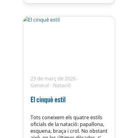
millor resum que podem fer és
el…
23 de març de 2026
General
-
Natació
El cinquè estil
Tots coneixem els quatre estils
oficials de la natació: papallona,
esquena, braça i crol. No obstant
això, en les últimes dècades, s’ha