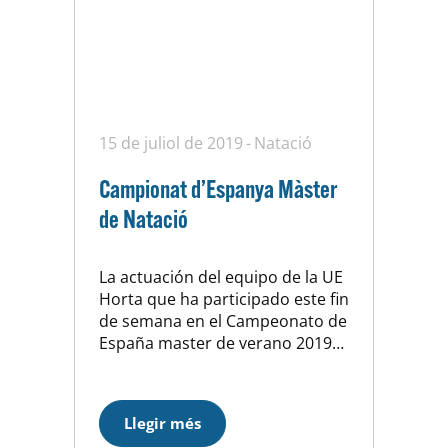
15 de juliol de 2019
Natació
Campionat d’Espanya Màster
de Natació
La actuación del equipo de la UE
Horta que ha participado este fin
de semana en el Campeonato de
España master de verano 2019
en la piscina Sylvia Fontana de
Tarragona es la siguiente
Clasificación femenina: 34
Llegir més
posición con 120 puntos (de un