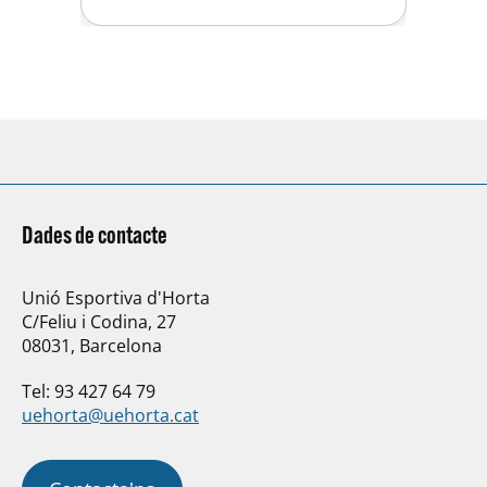
total de 102 equipos)
Clasificación masculina: 41
posición con 136 puntos (de…
Dades de contacte
Unió Esportiva d'Horta
C/Feliu i Codina, 27
08031, Barcelona
Tel: 93 427 64 79
uehorta@uehorta.cat