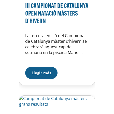
III CAMPIONAT DE CATALUNYA
OPEN NATACIÓ MÀSTERS
D’HIVERN
La tercera edició del Campionat
de Catalunya màster d’hivern se
celebrarà aquest cap de
setmana en la piscina Manel
Estiarte de Manresa. Després de
les organitzacions de 2019 en la
nostra pròpia piscina i de 2020 a
Llegir més
Sabadell, el torn és ara per a un
dels clubs emergents de la
natació catalana, el Club
Natació…