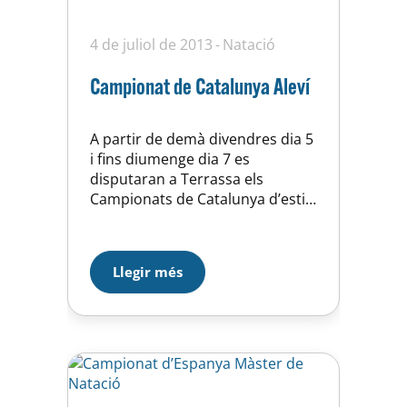
4 de juliol de 2013
Natació
Campionat de Catalunya Aleví
A partir de demà divendres dia 5
i fins diumenge dia 7 es
disputaran a Terrassa els
Campionats de Catalunya d’estiu
en categoría aleví, el nostre club
estarà representat per un total
de 17 nedadors (13 nois i 4
Llegir més
noies) que de ben segur s’ho
deixaran tot per obtenir els
millors resultats posibles,
preparats ho…