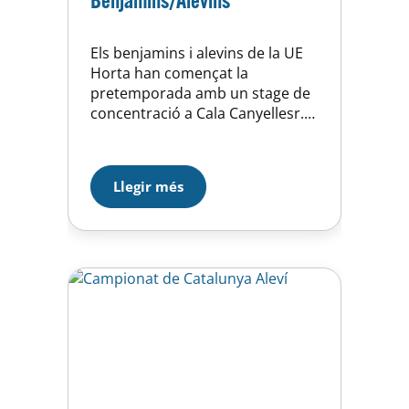
Els benjamins i alevins de la UE
Horta han començat la
pretemporada amb un stage de
concentració a Cala Canyellesr.
Allà han gaudit de 3 dies de
convivència plens d’activitats
com natació, waterpolo, kayak,
Llegir més
esqui, tenis… Preparats per
començar la temporada !!