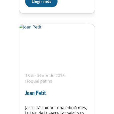
Llegir més
13 de febrer de 2016
Hoquei patins
Joan Petit
Ja s’està cuinant una edició més,
la 16a, de la Festa Torneig Joan