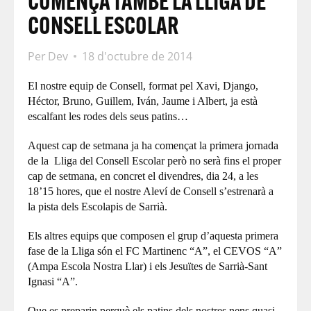
COMENÇA TAMBÉ LA LLIGA DE
CONSELL ESCOLAR
Per
Dev
18 d'octubre de 2014
El nostre equip de Consell, format pel Xavi, Django,
Héctor, Bruno, Guillem, Iván, Jaume i Albert, ja està
escalfant les rodes dels seus patins…
Aquest cap de setmana ja ha començat la primera jornada
de la Lliga del Consell Escolar però no serà fins el proper
cap de setmana, en concret el divendres, dia 24, a les
18’15 hores, que el nostre Aleví de Consell s’estrenarà a
la pista dels Escolapis de Sarrià.
Els altres equips que composen el grup d’aquesta primera
fase de la Lliga són el FC Martinenc “A”, el CEVOS “A”
(Ampa Escola Nostra Llar) i els Jesuïtes de Sarrià-Sant
Ignasi “A”.
Que es preparin perquè els patins dels nostres nens quasi