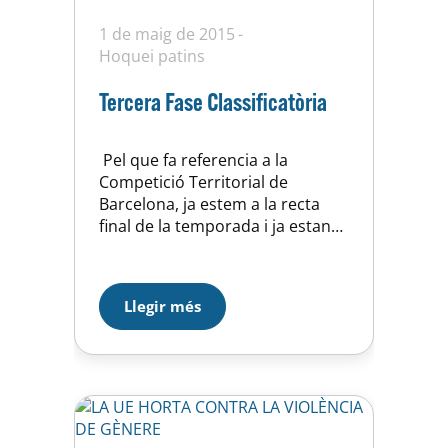
1 de maig de 2015
Hoquei patins
Tercera Fase Classificatòria
Pel que fa referencia a la
Competició Territorial de
Barcelona, ja estem a la recta
final de la temporada i ja estan
penjats a la Fecapa els calendaris
corresponents a la tercera fase
de la lliga per determinar els
Llegir més
posicionaments de cada equip i
establir la classificació final. Com
ja és habitual, no feu molt…