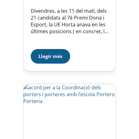
Divendres, a les 11 del matí, dels
21 candidats al 7è Premi Dona i
Esport, la UE Horta anava en les
últimes posicions ( en concret, l’
última). Amb el 0,2 per cent de
les votacions. Pengem la notícia
a la pàgina web i, en poc més de
Llegir més
48 hores, estem en ……. la quarta
posició,…