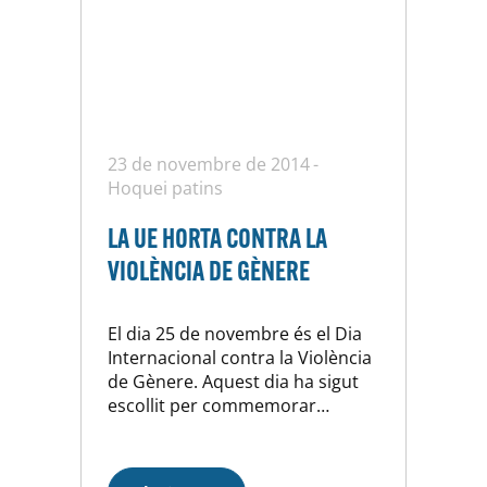
23 de novembre de 2014
Hoquei patins
LA UE HORTA CONTRA LA
VIOLÈNCIA DE GÈNERE
El dia 25 de novembre és el Dia
Internacional contra la Violència
de Gènere. Aquest dia ha sigut
escollit per commemorar
l’assassinat de les germanes
Mirabal, tres activistes polítiques
assassinades el 25 de novembre