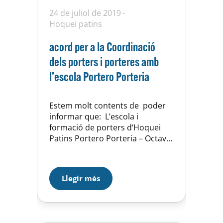
24 de juliol de 2019
Hoquei patins
acord per a la Coordinació
dels porters i porteres amb
l’escola Portero Porteria
Estem molt contents de poder
informar que: L’escola i
formació de porters d‘Hoquei
Patins Portero Porteria – Octavi
Tarrés, i la UE HORTA arriben a
un acord per a la Coordinació
dels porters i porteres del
Llegir més
reconegut club de Barcelona per
a la propera temporada 19-20.
Aquesta coordinació anirà en la
línia estratègica de la…