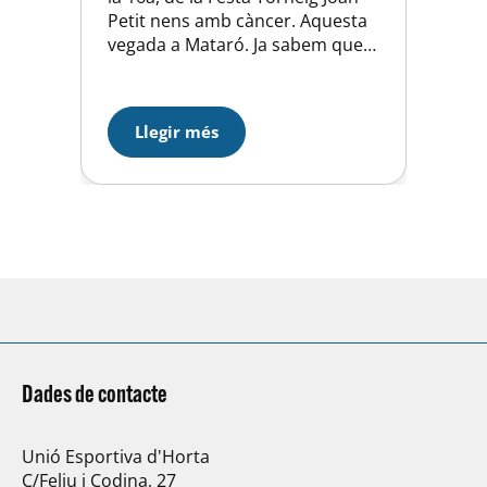
Petit nens amb càncer. Aquesta
vegada a Mataró. Ja sabem que
no la celebrarem fins al 4 de juny
però volem fer ressò de la
importància de la col·laboració
Llegir més
de tots nosaltres en l’ajuda a la
investigació del càncer infantil, ja
que…
Dades de contacte
Unió Esportiva d'Horta
C/Feliu i Codina, 27