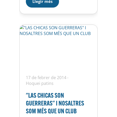
Llegir més
de 1960 en mans de la policia
secreta del dictador Rafael
Trujillo a la República
Dominicana. La UE Horta s’…
17 de febrer de 2014
Hoquei patins
"LAS CHICAS SON
GUERRERAS" I NOSALTRES
SOM MÉS QUE UN CLUB