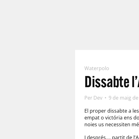
Waterpolo
Dissabte l’
Per
Dev
9 de maig de
El proper dissabte a les
empat o victória ens do
noies us necessiten més
I després…. partit de l’A