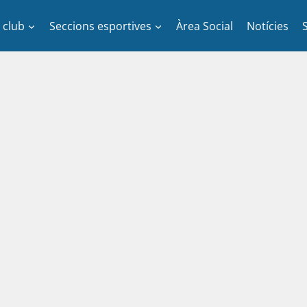
l club
Seccions esportives
Àrea Social
Notícies