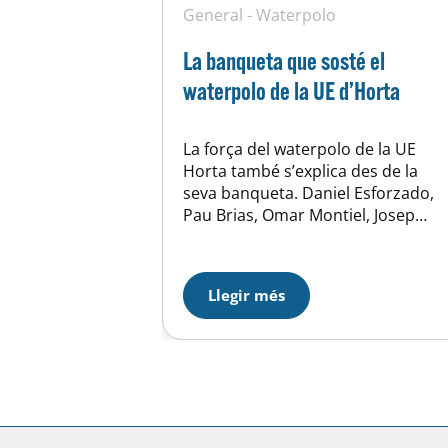
General
-
Waterpolo
La banqueta que sosté el
waterpolo de la UE d’Horta
La força del waterpolo de la UE
Horta també s’explica des de la
seva banqueta. Daniel Esforzado,
Pau Brias, Omar Montiel, Josep
Gasch, Mar Parera, Javier Ribas,
Carla Noguera, Guillem
Claramunt,Pau Borràs i Pau Ribas,
Llegir més
formen un cos tècnic en què
conviuen la joventut i l’experiència,
la mirada nova i el bagatge de
molts anys…