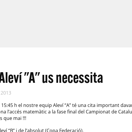
Aleví "A" us necessita
 2013
 15:45 h el nostre equip Aleví “A” té una cita important dava
na l’accés matemàtic a la fase final del Campionat de Catalun
 que mai !!!
leví “B” i de l’absolut (Copa Federació).