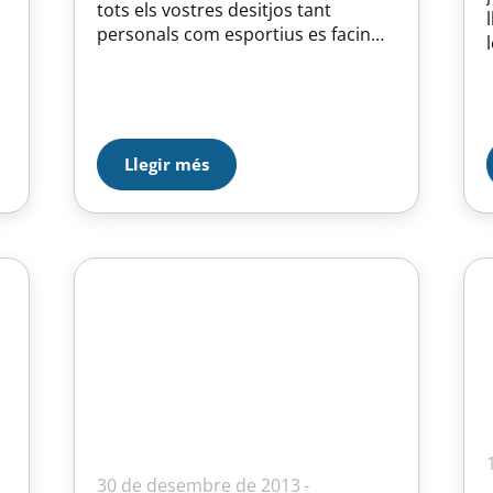
tots els vostres desitjos tant
personals com esportius es facin
realitat.
a
Llegir més
30 de desembre de 2013