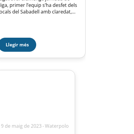
lliga, primer l’equip s’ha desfet dels
locals del Sabadell amb claredat,
després l’equip ha estat a punt de
superar en el segon partit al
Montjuic peró un gol als darrers
segons dels de la muntanya màgica
han deixat el partit empatat, l’equip
Llegir més
continua en bona…
19 de maig de 2023
Waterpolo