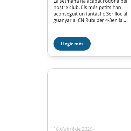
La setmana ha acabat rodona pel
nostre club. Els més petits han
aconseguit un fantàstic 3er lloc al
guanyar al CN Rubí per 4-3en la
final pel 3r-4t lloc L’equip del Pitu h
fet una molt bona temporada i ens
hem de felicitar de la gran millora
Llegir més
que ha fet aquest grup: Sergi,
Bernat, Laura,…
16 d'abril de 2026