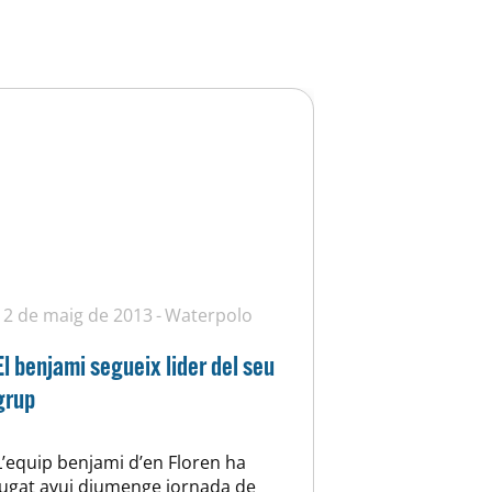
12 de maig de 2013
Waterpolo
El benjami segueix lider del seu
grup
L’equip benjami d’en Floren ha
jugat avui diumenge jornada de