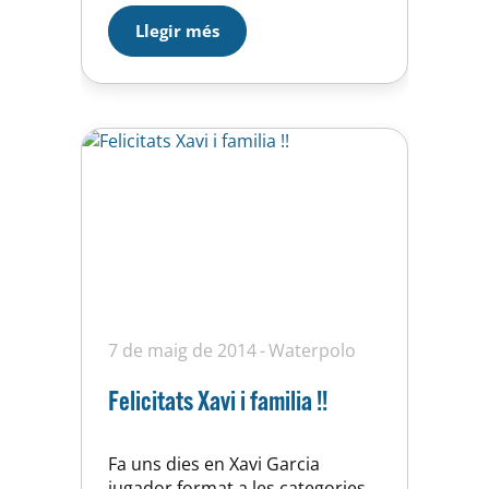
juntament amb la selecció
Llegir més
italiana. Moltes felicitats Hugo!
Som d’Horta!
7 de maig de 2014
Waterpolo
Felicitats Xavi i familia !!
Fa uns dies en Xavi Garcia
jugador format a les categories