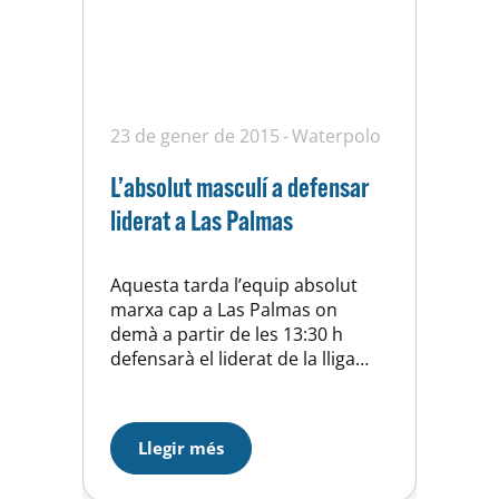
23 de gener de 2015
Waterpolo
L’absolut masculí a defensar
liderat a Las Palmas
Aquesta tarda l’equip absolut
marxa cap a Las Palmas on
demà a partir de les 13:30 h
defensarà el liderat de la lliga
davant un dels rivals directes per
l’ascens, el C.N.Metropole es
troba segon empatat a punts
Llegir més
amb el nostre equip i segur que
buscarà la victória davant la seva