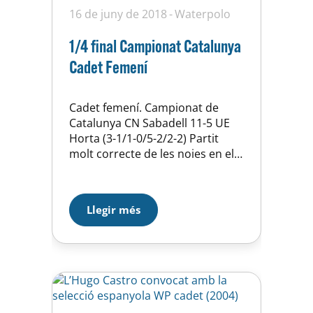
16 de juny de 2018
Waterpolo
1/4 final Campionat Catalunya
Cadet Femení
Cadet femení. Campionat de
Catalunya CN Sabadell 11-5 UE
Horta (3-1/1-0/5-2/2-2) Partit
molt correcte de les noies en els
1/4 de final del Campionat de
Catalunya, que hem perdut per
falta d’encert en el tir exterior. El
Llegir més
CNSabadell ha plantejat una
defensa molt pressionant sobre
la Martina, i han aconseguit
deixar-la aillada, això ha permès
moltes…