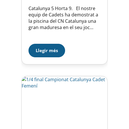
Catalunya 5 Horta 9. El nostre
equip de Cadets ha demostrat a
la piscina del CN Catalunya una
gran maduresa en el seu joc
tàctic col·lectiu. Han interpretat a
la perfecció el plantejament
inicial per minimitzar el risc
Llegir més
ofensiu del rival, el mèrit afegit
és que la gran defensa durant
tot el partit que…