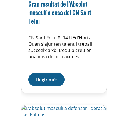
Gran resultat de l’Absolut
masculí a casa del CN Sant
Feliu
CN Sant Feliu 8- 14 UEd’Horta.
Quan s’ajunten talent i treball
succeeix això. L’equip creu en
una idea de joc i això es
reflecteix a l’aigua. Victòria
d’equip! Cal seguir treballant,
perquè queda molta lliga, però
Llegir més
aquesta victòria ens reforça molt
de cara al que vindrà. Som-hi
nois!