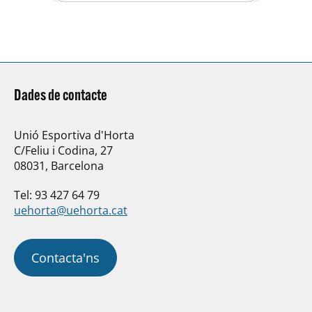
sorollosa afició, partit molt…
Dades de contacte
Unió Esportiva d'Horta
C/Feliu i Codina, 27
08031, Barcelona
Tel: 93 427 64 79
uehorta@uehorta.cat
Contacta'ns