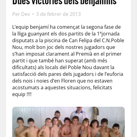
Dues victòries dels benjamins
Per
Dev
3 de febrer de 2013
L’equip benjamí ha començat la segona fase de
la lliga guanyant els dos partits de la 1ªjornada
disputats a la piscina de Can Felipa del C.N.Poble
Nou, molt bon joc dels nostres jugadors que
s’han imposat clarament al Premià en el primer
partit i que també han superat (amb més
dificultats) als locals del Poble Nou davant la
satisfacció dels pares dels jugadors i de l’euforia
dels nois i noies d’en Floren que no estaven
acostumats a aquestes situacions, felicitats
equip !!!!