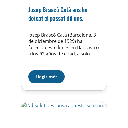
Josep Brascó Catà ens ha
deixat el passat dilluns.
Josep Brascó Cata (Barcelona, 3
de diciembre de 1929) ha
fallecido este lunes en Barbastro
a los 92 años de edad, a solo
cinco días de cumplir 93. Hablar
de Pepe Brascó es hablar de
WATERPOLO con mayúsculas, de
Llegir més
un hombre que fue jugador de
waterpolo en 1944 y 1966, y
posteriormente fue entrenador
y…