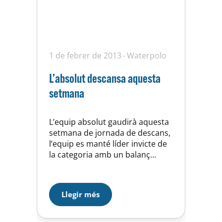
1 de febrer de 2013
Waterpolo
L’absolut descansa aquesta
setmana
L’equip absolut gaudirà aquesta
setmana de jornada de descans,
l’equip es manté líder invicte de
la categoria amb un balanç
inmillorable, tot voctòries, ara
cal aprofitar bé aquest descans
per carregar piles per afrontar la
Llegir més
segona volta de la lliga amb
totes les opcions intates per
assolir l’ascens de categoria i