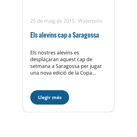
25 de maig de 2015
Waterpolo
Els alevins cap a Saragossa
Els nostres alevins es
desplaçaran aquest cap de
setmana a Saragossa per jugar
una nova edició de la Copa
Fanaticos de waterpolo, una
bona experiència tant esportiva
com personal pels nostres
Llegir més
jugadors i jugadores que podràn
compartir moltes estones de
convivència amb companys i
rivals.