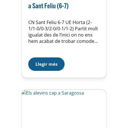
a Sant Feliu (6-7)
CN Sant Feliu 6-7 UE Horta (2-
1/1-0/0-3/2-0/0-1/1-2) Partit molt
igualat des de l’inici on no ens
hem acabat de trobar comodes
a l’atac des del principi i ens ha
costat veure porteria. Una
defensa molt sòlida i seriosa ens
Llegir més
ha permes aguantar el partit fins
que els gols han anat arribant
poc a poc. Per…