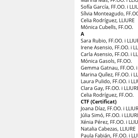
Marina Mas, FF.OO. i LLI
Sofía García, FF.OO. i LL
Sílvia Monteagudo, FF.
Celia Rodríguez, LLIURE
Mónica Cubells, FF.
A
Sara Rubio, FF.OO. i LLI
Irene Asensio, FF.OO. i L
Carla Asensio, FF.OO. i L
Mónica Gasols, FF.OO.
Gemma Gatnau, FF.OO. i
Marina Quílez, FF.OO. i L
Laura Pulido, FF.OO. i LL
Clara Gay, FF.OO. i LLIUR
Celia Rodríguez, FF.OO
CTF (Certificat)
Joana Díaz, FF.OO. i LLIU
Júlia Simó, FF.OO. i LLIUR
Xénia Pérez, FF.OO. i LLI
Natalia Cabezas, LLIURE
Paula Fabián, FF.OO. i LL