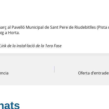
.
març al Pavelló Municipal de Sant Pere de Riudebitlles (Pista
aig a Horta.
Link de la instal·lació de la 1era Fase
ó
ència
Oferta d’entrade
s
nats