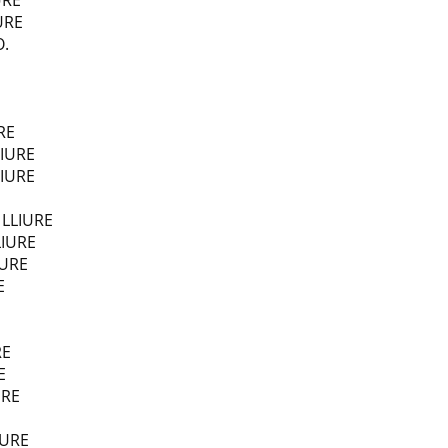
URE
IURE
OO.
OO.
URE
LIURE
LIURE
 LLIURE
LIURE
IURE
E
.
RE
E
URE
IURE