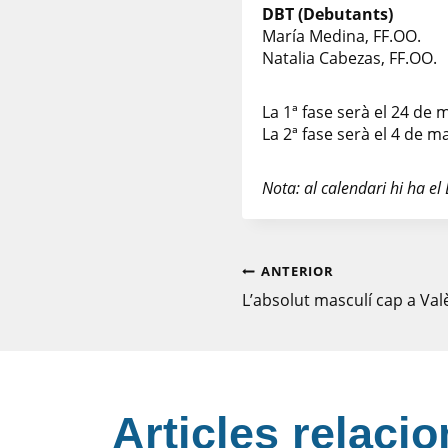
DBT (Debutants)
María Medina, FF.OO
Natalia Cabezas, FF.OO.
La 1ª fase serà el 24 de 
La 2ª fase serà el 4 de m
Nota: al calendari hi ha el 
Navegaci
ANTERIOR
L’absolut masculí cap a Val
d'entrade
Articles relacio