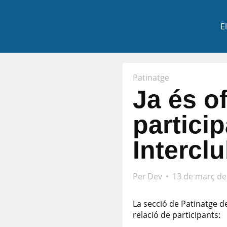
Vés
al
E
contingut
Patinatge
Ja és of
partici
Intercl
Per
Dev
13 de març de
La secció de Patinatge de
relació de participants: