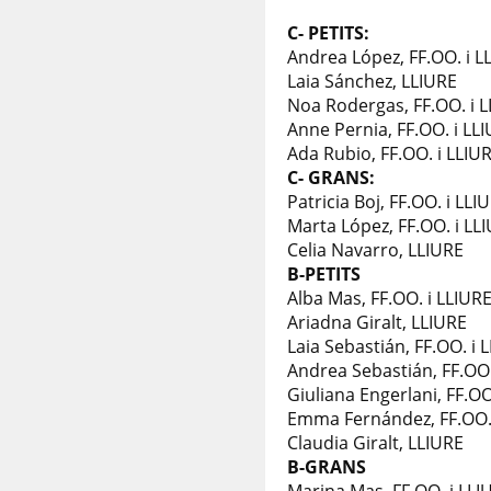
C- PETITS:
Andrea López, FF.OO. i L
Laia Sánchez, LLIURE
Noa Rodergas, FF.OO. i 
Anne Pernia, FF.OO. i LL
Ada Rubio, FF.OO. i LLIU
C- GRANS:
Patricia Boj, FF.OO. i LLI
Marta López, FF.OO. i LL
Celia Navarro, LLIURE
B-PETITS
Alba Mas, FF.OO. i LLIUR
Ariadna Giralt, LLIURE
Laia Sebastián, FF.OO. i 
Andrea Sebastián, FF.OO.
Giuliana Engerlani, FF.OO
Emma Fernández, FF.OO. 
Claudia Giralt, LLIURE
B-GRANS