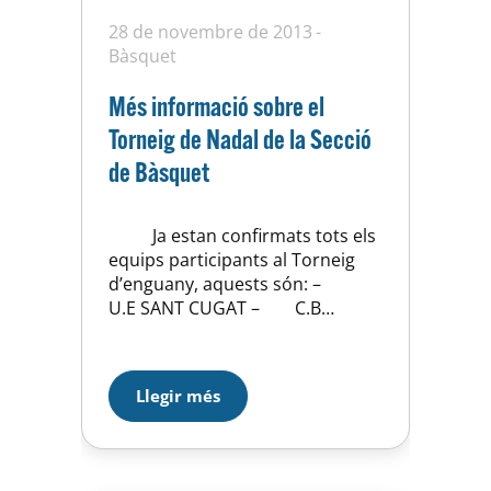
28 de novembre de 2013
Bàsquet
Més informació sobre el
Torneig de Nadal de la Secció
de Bàsquet
Ja estan confirmats tots els
equips participants al Torneig
d’enguany, aquests són: –
U.E SANT CUGAT – C.B
CÍRCOL CATÒLIC – C.B
MOLLET – C.B CORNELLÀ –
F.C MARTINENC – C.B
Llegir més
L’HOSPITALET – U.E HORTA
(CLUB ORGANITZADOR)
Adjuntem el quadre de partits de
tota la jornada amb els