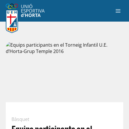
Bàsquet