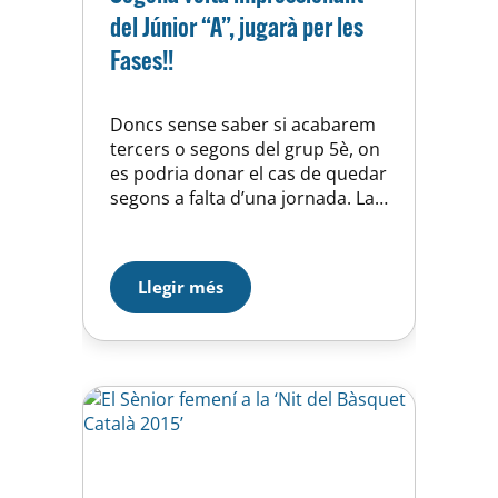
del Júnior “A”, jugarà per les
Fases!!
Doncs sense saber si acabarem
tercers o segons del grup 5è, on
es podria donar el cas de quedar
segons a falta d’una jornada. La
veritat és que el Junior “A” ha
assolit un total de 13 victòries
seguides que ens donen pas a
Llegir més
uns play–off entre tercers, el dia
25 i si guanyem, el…