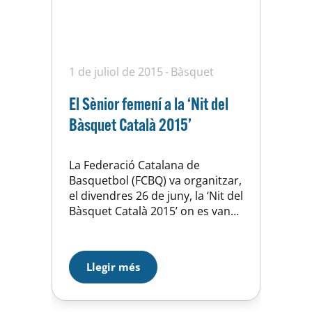
1 de juliol de 2015
Bàsquet
El Sènior femení a la ‘Nit del
Bàsquet Català 2015’
La Federació Catalana de
Basquetbol (FCBQ) va organitzar,
el divendres 26 de juny, la ‘Nit del
Bàsquet Català 2015’ on es van
lliurar lliurat les tradicionals
distincions, guardons, medalles i
reconeixements a entitats i
Llegir més
persones diverses del Bàsquet
Català corresponents a la
temporada 2014-2015. Les