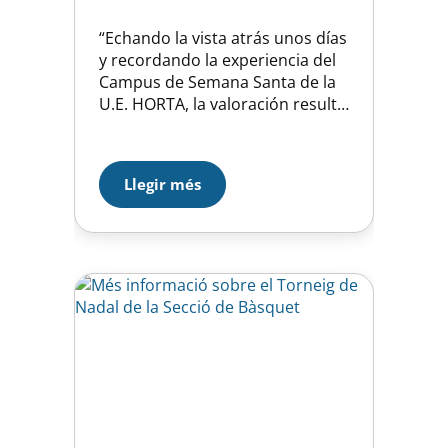
“Echando la vista atrás unos días
y recordando la experiencia del
Campus de Semana Santa de la
U.E. HORTA, la valoración resulta
muy positiva. En la misma
instalación y durante cuatro días
han convivido dos formas de
Llegir més
aprovechar estos días de
descanso escolar. Los más
pequeños realizaban una sesión
de entrenamiento diaria y
después actividades…