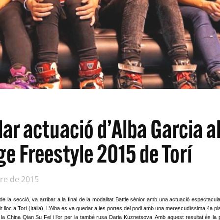
ar actuació d’Alba Garcia a
ge Freestyle 2015 de Torí
re de 2015
de la secció, va arribar a la final de la modalitat Battle sènior amb una actuació espectac
r lloc a Torí (Itàlia). L’Alba es va quedar a les portes del podi amb una merescudíssima 4a p
la China Qian Su Fei i l’or per la també rusa Daria Kuznetsova. Amb aquest resultat és la pr