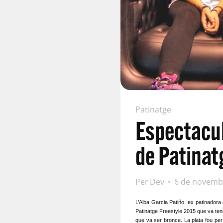
Patinatge
Espectacul
de Patinat
Per
Dev
6 de novemb
L’Alba Garcia Patiño, ex patinadora 
Patinatge Freestyle 2015 que va teni
que va ser bronce. La plata fou per 