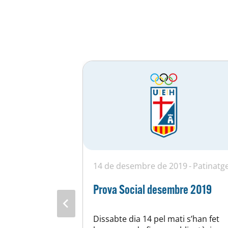
17
Patinatge
14 de desembre de 2019
Patinatg
 Aleví Enric
Prova Social desembre 2019
7
Dissabte dia 14 pel mati s’han fet