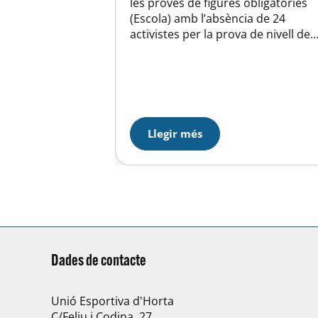
les proves de figures obligatòries
desembre, ha
(Escola) amb l’absència de 24
ial d’hivern
activistes per la prova de nivell de
’han fet les
Bigues i Riells. Tot i així des del
gatòries
nivell C al A hi han participat 23
ls exercicis
activistes de la secció. Per la tarda
egories.
els exercicis lliures amb 48
 social de la
activistes en totes…
una nova
 Enric Roca,…
Llegir més
Dades de contacte
Unió Esportiva d'Horta
C/Feliu i Codina, 27