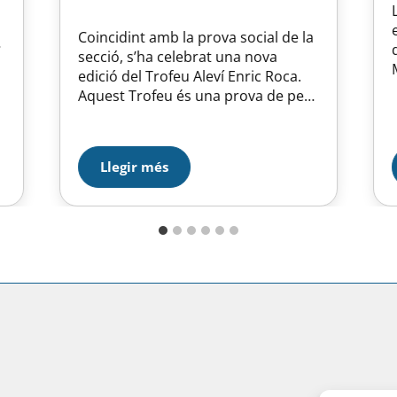
Coincidint amb la prova social de la
secció, s’ha celebrat una nova
edició del Trofeu Aleví Enric Roca.
Aquest Trofeu és una prova de petit
format, on únicament es puntua
l’estil de les patinadores. En
aquesta edició ha comptat amb 4
Llegir més
patinadores alevins del Ripollet CPA
i i la representant del Club Noa
Rodergas, la…