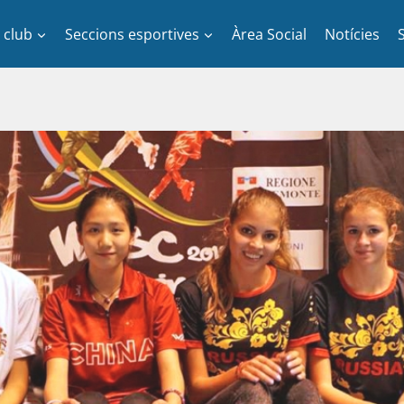
l club
Seccions esportives
Àrea Social
Notícies