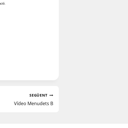
ació.
SEGÜENT
Vídeo Menudets B