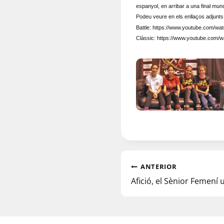
espanyol, en arribar a una final mundi
Podeu veure en els enllaços adjunts 
Battle: https://www.youtube.com/w
Clàssic: https://www.youtube.com
ANTERIOR
Afició, el Sènior Femení 