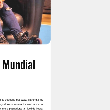
l Mundial
ular la setmana passada al Mundial de
laça darrera la rusa Ksenia Dubinchik
imera patinadora, a nivell de l’estat