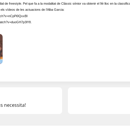
al de freestyle. Pel que fa a la modalitat de Clàssic sènior va obtenir el 9è lloc en la classific
els vídeos de les actuacions de l’Alba Garcia:
atch?v=nCpPi0QxxBI
/watch?v=duoGH7p3lY8.
us necessita!