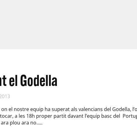
t el Godella
 2013
on el nostre equip ha superat als valencians del Godella, l’
tocar, a les 18h proper partit davant l’equip basc del Portug
ara plou ara no…..