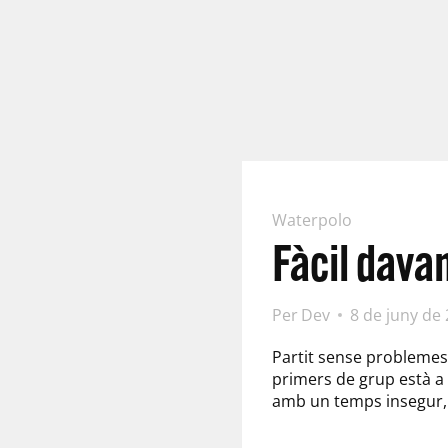
Waterpolo
Fàcil davan
Per
Dev
8 de juny de
Partit sense problemes 
primers de grup està a 
amb un temps insegur, 