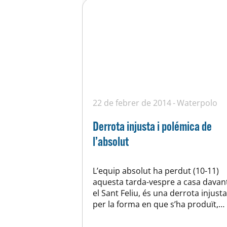
22 de febrer de 2014
Waterpolo
Derrota injusta i polémica de
l’absolut
L’equip absolut ha perdut (10-11)
aquesta tarda-vespre a casa davan
el Sant Feliu, és una derrota injusta
per la forma en que s’ha produït,
tot i aixó els resultats de la jornada
ens han estat tots favorables als