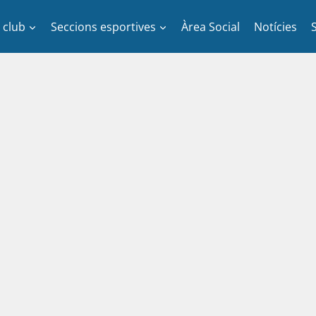
l club
Seccions esportives
Àrea Social
Notícies