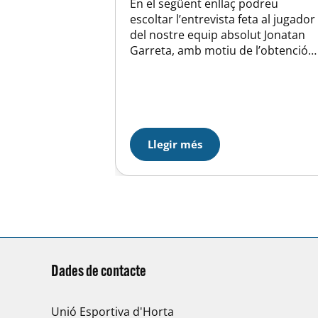
En el següent enllaç podreu
escoltar l’entrevista feta al jugador
del nostre equip absolut Jonatan
Garreta, amb motiu de l’obtenció
de manera matemàtica de l’ascens
a primera divisió, aneu directamen
al minut 21 de programa per tal
d’escoltar l’entrevista.
http://www.ivoox.com/dorsal7-11-
03-2013-audios-
Llegir més
mp3_rf_1859282_1.html
Dades de contacte
Unió Esportiva d'Horta