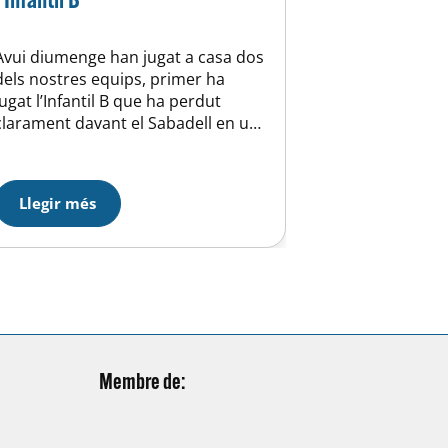
Avui diumenge han jugat a casa dos
dels nostres equips, primer ha
jugat l’Infantil B que ha perdut
clarament davant el Sabadell en un
partit on hem jugat amb molta
precipitació, mal col·locats i sense
punch, cal que tots plegats ens
Llegir més
posem les piles, ja estem en una
categoria on no es poden fer
concessions perquè…
Membre de: