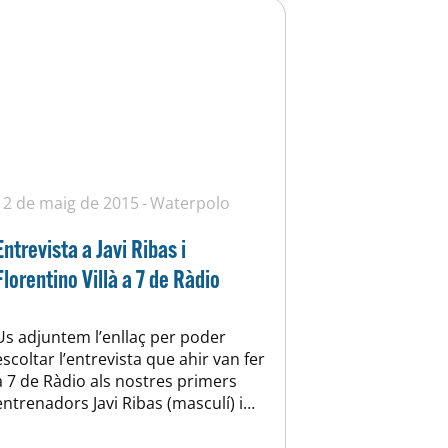
12 de maig de 2015
Waterpolo
Entrevista a Javi Ribas i
Florentino Villà a 7 de Ràdio
Us adjuntem l’enllaç per poder
escoltar l’entrevista que ahir van fer
a 7 de Ràdio als nostres primers
entrenadors Javi Ribas (masculí) i
Florentino Villà (femení).
http://t.co/T2tnZs46os