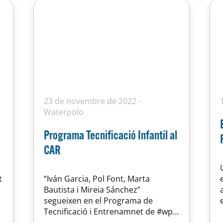
23 de novembre de 2022
Waterpolo
Programa Tecnificació Infantil al
CAR
t
“Iván Garcia, Pol Font, Marta
Bautista i Mireia Sánchez”
segueixen en el Programa de
Tecnificació i Entrenamnet de #wp
que imparteix @nataciocat de