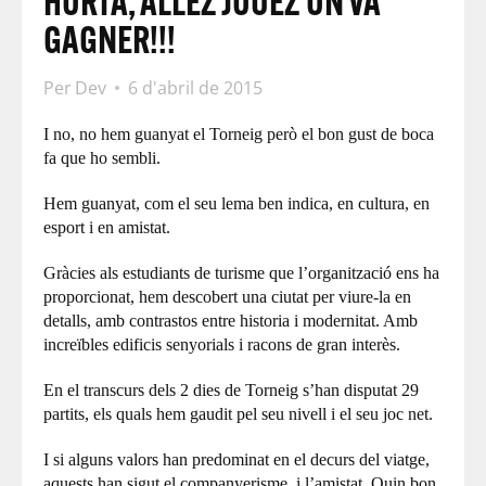
HORTA, ALLEZ JOUEZ ON VA
GAGNER!!!
Per
Dev
6 d'abril de 2015
I no, no hem guanyat el Torneig però el bon gust de boca
fa que ho sembli.
Hem guanyat, com el seu lema ben indica, en cultura, en
esport i en amistat.
Gràcies als estudiants de turisme que l’organització ens ha
proporcionat, hem descobert una ciutat per viure-la en
detalls, amb contrastos entre historia i modernitat. Amb
increïbles edificis senyorials i racons de gran interès.
En el transcurs dels 2 dies de Torneig s’han disputat 29
partits, els quals hem gaudit pel seu nivell i el seu joc net.
I si alguns valors han predominat en el decurs del viatge,
aquests han sigut el companyerisme i l’amistat. Quin bon