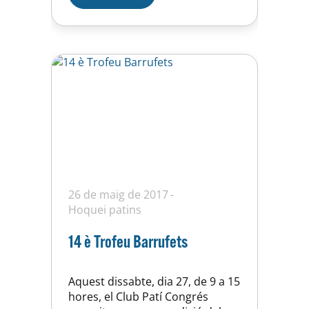
d’ull: Copa Federació. Accés a
finals
26 de maig de 2017
Hoquei patins
14 è Trofeu Barrufets
Aquest dissabte, dia 27, de 9 a 15
hores, el Club Patí Congrés