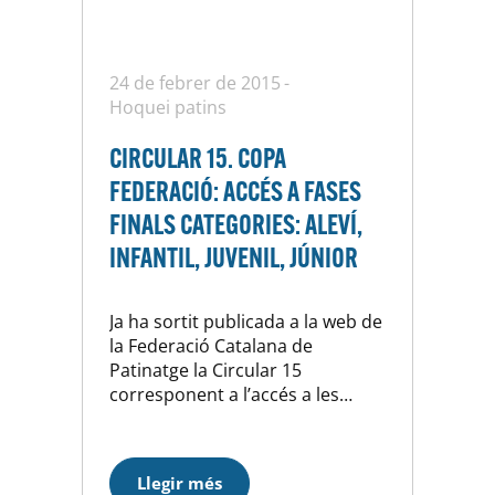
24 de febrer de 2015
Hoquei patins
CIRCULAR 15. COPA
FEDERACIÓ: ACCÉS A FASES
FINALS CATEGORIES: ALEVÍ,
INFANTIL, JUVENIL, JÚNIOR
Ja ha sortit publicada a la web de
la Federació Catalana de
Patinatge la Circular 15
corresponent a l’accés a les
fases finals de la Copa Federació
en les categories d’ Alevins,
Infantils, Juvenils i Júniors. Aquí la
Llegir més
teniu per si voleu donar-li un cop