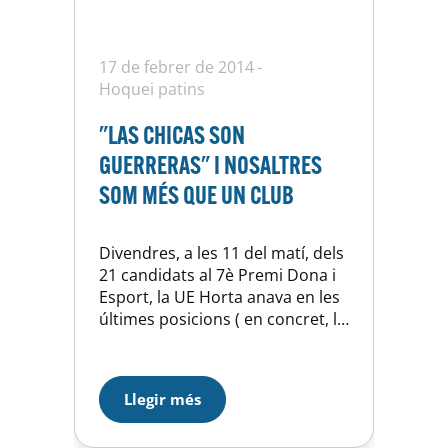
17 de febrer de 2014
Hoquei patins
"LAS CHICAS SON
GUERRERAS" I NOSALTRES
SOM MÉS QUE UN CLUB
Divendres, a les 11 del matí, dels
21 candidats al 7è Premi Dona i
Esport, la UE Horta anava en les
últimes posicions ( en concret, l’
última). Amb el 0,2 per cent de
les votacions. Pengem la notícia
a la pàgina web i, en poc més de
Llegir més
48 hores, estem en ……. la quarta
posició,…