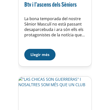
Btv i l’ascens dels Sèniors
La bona temporada del nostre
Sènior Masculí no està passant
desaparcebuda i ara són ells els
protagonistes de la notícia que
amb el títol de “L’hoquei masculí
de la UE Horta vol aconseguir l
’ascens”, Btv ha fet i que podeu
Llegir més
llegir, escoltar i veure en la seva
pàgina web. Us deixem l’enllaç
on podreu…