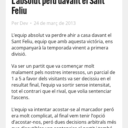
L’absolut perd davant el Sant
Feliu
Per
Dev
24 de març de 2013
L’equip absolut va perdre ahir a casa davant el
Sant Feliu, equip que amb aquesta victória, ens
acompanyarà la temporada vinent a primera
divisió.
Va ser un partit que va començar molt
malament pels nostres interessos, un parcial de
1 a 5 a favor dels visitants va ser decissiu en el
resultat final, l’equip va sortir sense intensitat,
tot el contrari que el rival, que volia sentenciar
l’ascens.
L’equip va intentar acostar-se al marcador peró
era molt complicat, al final vem tenir l’opció
d’acostar-nos, peró dues decisions arbitrals més