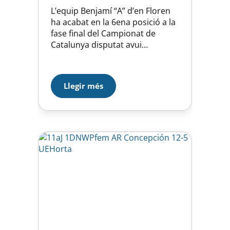
L’equip Benjamí “A” d’en Floren
ha acabat en la 6ena posició a la
fase final del Campionat de
Catalunya disputat avui
diumenge a Montjuic. L’equip,
havent superat la fase
classificatória del matí ha jugat
Llegir més
aquesta tarda les eliminatóries
que decidien les places d’honor,
en el partit de vuitens hem
perdut davant un rival potent
com…