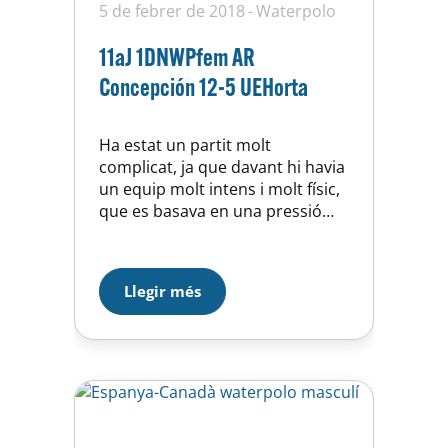
5 de febrer de 2018
Waterpolo
11aJ 1DNWPfem AR
Concepción 12-5 UEHorta
Ha estat un partit molt
complicat, ja que davant hi havia
un equip molt intens i molt físic,
que es basava en una pressió
molt alta a tota la piscina. La
primera meitat ha estat
correcte, millor en sensacions
Llegir més
que en resultat, ja que hem
tingut ocasions clares que no
hem aprofitat i en canvi…