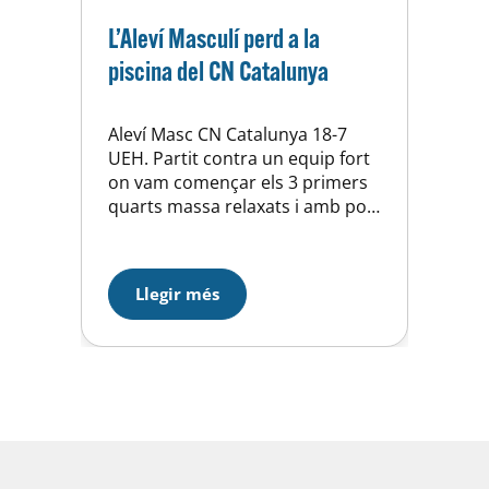
L’Aleví Masculí perd a la
piscina del CN Catalunya
Aleví Masc CN Catalunya 18-7
UEH. Partit contra un equip fort
on vam començar els 3 primers
quarts massa relaxats i amb por.
Ens va costar molt arribar a la
porteria del CN Catalunya i crear
ocasions. Les 2 últimes parts
Llegir més
vam sortir més valents i vam
poder competir contra ells.
Destacar els 3 benjamins…