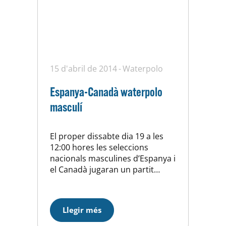
15 d'abril de 2014
Waterpolo
Espanya-Canadà waterpolo
masculí
El proper dissabte dia 19 a les
12:00 hores les seleccions
nacionals masculines d’Espanya i
el Canadà jugaran un partit
amistós a Horta, tindrem doncs
l’oportunitat de veure en directe
als homes d’en Gaby Hernández
Llegir més
i a la que és casa seva. Si no
marxeu de vacances i esteu aqui