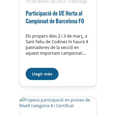
19 de febrer de 2013
Patinatge
Participació de UE Horta al
Campionat de Barcelona FO
Els propers dies 2 i 3 de març, a
Sant Feliu de Codines hi haurà 4
patinadores de la secció en
aquest important campionat:
Cecilia Guillermo, en categoria
cadetMar Tristán, en categoria
juvenilXantal Ramírez i Sònia
Llegir més
Muñoz, en categoria Sènior
Nota: al calendari hi ha el Link de
la instal·lació