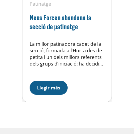
Patinatge
Neus Forcen abandona la
secció de patinatge
La millor patinadora cadet de la
secció, formada a l’Horta des de
petita i un dels millors referents
dels grups d’iniciació; ha decidit
donar-se de baixa de la secció.
Independentment de les causes
que han propiciat aquesta
Llegir més
decisió, totes les patinadores i
les seves famílies et volem agrair
tot el que has fet per les…