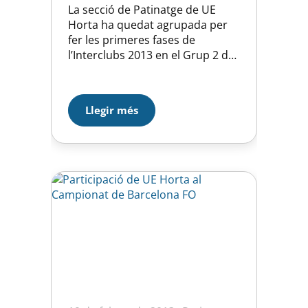
La secció de Patinatge de UE
Horta ha quedat agrupada per
fer les primeres fases de
l’Interclubs 2013 en el Grup 2 de
la Zona 1 amb:· VILASSAR DE
MAR CPA· RIUDEBITLLES
CP· SANT ANDREU
Llegir més
LLAVANERES CPA· RONÇANA
CPALa 1ª fase serà el 24 de març
a Sant Pere de Riudebitlles
(Fusta)La 2ª fase serà…