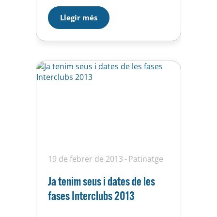
mateixa categoria Alba Mas ha
Llegir més
finalitzat 16ena d’un total de 20
participants i Ada Rubió finalitza
9ena en categoria B menors. A la
tarda…
19 de febrer de 2013
Patinatge
Ja tenim seus i dates de les
fases Interclubs 2013