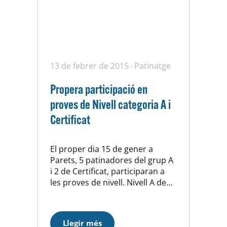
13 de febrer de 2015
Patinatge
Propera participació en
proves de Nivell categoria A i
Certificat
El proper dia 15 de gener a
Parets, 5 patinadores del grup A
i 2 de Certificat, participaran a
les proves de nivell. Nivell A de
FO: Mónica Cubells, Patricia Boj,
Emma Fernández i Andrea
Sebastián. Nivell A de Lliure: Laia
Llegir més
Pesquer. Nivell CTF de Lliure: