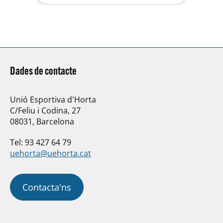
4x100m. estils. Bones marques
personals en les distàncies…
Dades de contacte
Unió Esportiva d'Horta
C/Feliu i Codina, 27
08031, Barcelona
Tel: 93 427 64 79
uehorta@uehorta.cat
Contacta'ns