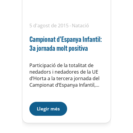
5 d'agost de 2015
Natació
Campionat d’Espanya Infantil:
3a jornada molt positiva
Participació de la totalitat de
nedadors i nedadores de la UE
d’Horta a la tercera jornada del
Campionat d’Espanya Infantil,
que acull la piscina de Can
LLong, a Sabadell. Una de les
nostres representants, la
Llegir més
Martina Cardona en 200 m.
braça, ha accedit a la final (ha
estat 7a rebaixant un segon la
seva millor…