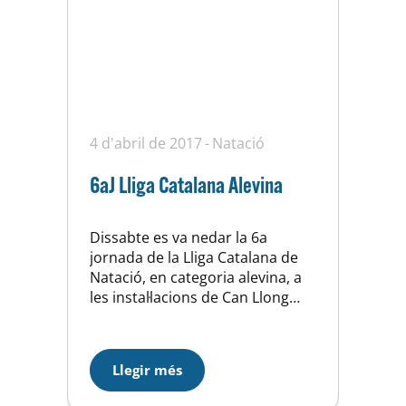
c=2014XX100003&s=2014&fed=rf
en100 Seguiu-nos a Tweeter i
Faccebook al instant !!
4 d'abril de 2017
Natació
6aJ Lliga Catalana Alevina
Dissabte es va nedar la 6a
jornada de la Lliga Catalana de
Natació, en categoria alevina, a
les instal·lacions de Can Llong
(CN Sabadell). En aquesta ocasió
s’havien de nedar els 1.500m. en
categoria masculina i 800m.en
Llegir més
categoria femenina així com el
100m. papallona i els relleus