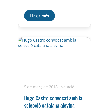
passat bomba gaudint del
nostre esport, la natació. Han
nedat nenes i nens junts
Llegir més
barrejant les edats i els clubs ja
que també han vingut amb
nosaltres el Joan Pelegri. Aquest
mati hem…
5 de març de 2018
Natació
Hugo Castro convocat amb la
selecció catalana alevina