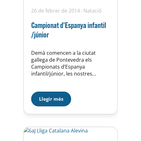
26 de febrer de 2014
Natació
Campionat d’Espanya infantil
/júnior
Demà comencen a la ciutat
gallega de Pontevedra els
Campionats d’Espanya
infantil/júnior, les nostres
representants que ja es troben
instal.lades al seu hotel esperen
poder oferir-nos bones notícies,
Llegir més
segur que si, en el següent enllaç
podreu estar permanenment
informats al minut dels resultats
obtinguts:
http://www.rfen.es/publicacion/
campeonatos/schedule.asp?