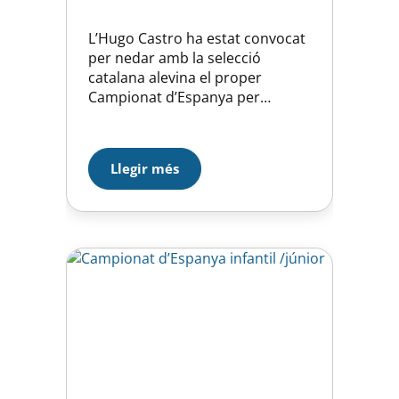
L’Hugo Castro ha estat convocat
per nedar amb la selecció
catalana alevina el proper
Campionat d’Espanya per
seleccions autonòmiques que es
disputarà el proper 17-18 de
març a Castelló on nedarà les
Llegir més
proves de 100m. i 200m.
papallona. Felicitar a l’Hugo per
l’excel·lent Campionat de
Catalunya que ha fet, i que sens
dubte, ha motivat…