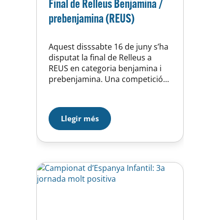
Final de Relleus Benjamina /
prebenjamina (REUS)
Aquest disssabte 16 de juny s’ha
disputat la final de Relleus a
REUS en categoria benjamina i
prebenjamina. Una competició
que aplega més de 1.500
nedadors/es de tot Catalunya i
on com a club hem participat
Llegir més
amb més de 40 esportistes. Hem
obtingut molt bons resultats en
els diferents relleus. Sobretot
hem de destacar les ganes i…