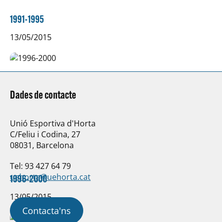
1991-1995
13/05/2015
Dades de contacte
Unió Esportiva d'Horta
C/Feliu i Codina, 27
08031, Barcelona
Tel: 93 427 64 79
uehorta@uehorta.cat
1996-2000
13/05/2015
Contacta'ns