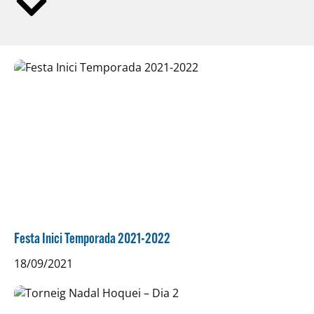
Portada
Notícies
Equips
Resultats
Calendari
Galeria
Festa Inici Temporada 2021-2022
Contacte
18/09/2021
Patrocinadors