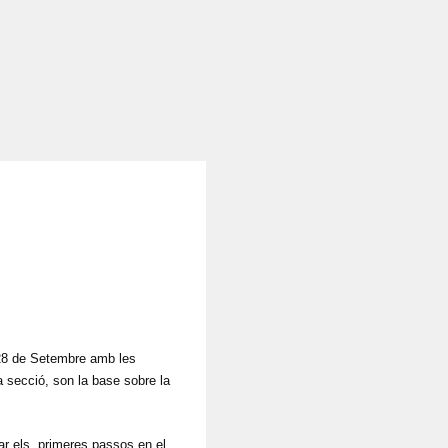
 28 de Setembre amb les
 secció, son la base sobre la
yar els primeres passos en el