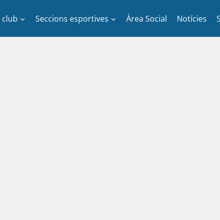
l club
Seccions esportives
Àrea Social
Notícies