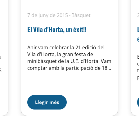
7 de juny de 2015
Bàsquet
El Vila d’Horta, un èxit!!
Ahir vam celebrar la 21 edició del
Vila d’Horta, la gran festa de
a
minibàsquet de la U.E. d’Horta. Vam
comptar amb la participació de 18
5
equips d’arreu de Catalunya que
van participar d’una diada de
bàsquet molt activa. Des de
r
primera hora del matí es van jugar
un total de 17 partits que van fer…
Llegir més