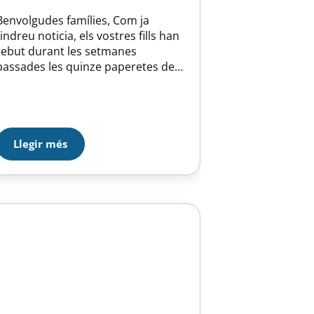
Benvolgudes famílies, Com ja
tindreu noticia, els vostres fills han
rebut durant les setmanes
passades les quinze paperetes de
loteria. El cost de cada una d’elles
es tres euros i es juguen 2, l’altre
euro es per tal d’ajudar a la secció.
El número jugat és el mateix per
totes les seccions de la U.E….
Llegir més