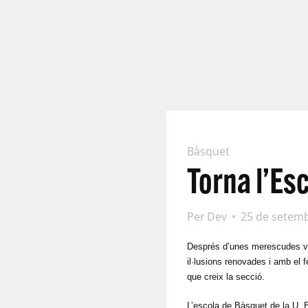
Bàsquet
Torna l’Es
Per
Dev
25 de setem
Després d’unes merescudes va
il·lusions renovades i amb el
que creix la secció.
L’escola de Bàsquet de la U. E