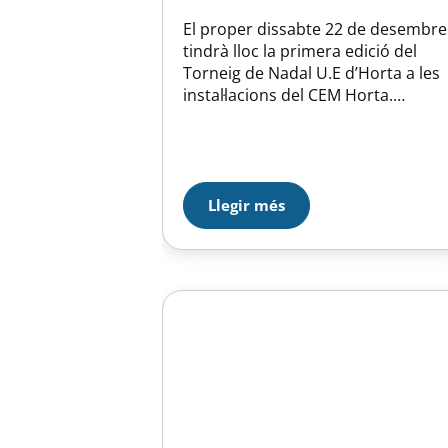
El proper dissabte 22 de desembre
tindrà lloc la primera edició del
Torneig de Nadal U.E d’Horta a les
instal·lacions del CEM Horta.
Comptarà amb les categories
Cadet, Infantil i Preinfantil i els
equips convidats son: en categoria
Cadet S.E.S.E i C.B Sant Josep de
Badalona, en categoria Infantil C.B
Llegir més
Sant Josep de Badalona i…