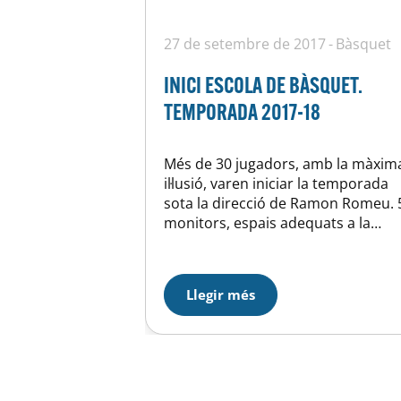
27 de setembre de 2017
Bàsquet
INICI ESCOLA DE BÀSQUET.
TEMPORADA 2017-18
Més de 30 jugadors, amb la màxim
il·lusió, varen iniciar la temporada
sota la direcció de Ramon Romeu. 
monitors, espais adequats a la
millor oferta possible, no només al
barri, sinó a Barcelona. Esperem fe
gaudir als nanos perquè sempre
Llegir més
mantinguin el somriure. Continuen
obertes les inscripcions.