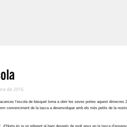
cola
bre de 2016
cances l’escola de bàsquet torna a obrir les seves portes aquest dimecres
 ferm convenciment de la tasca a desenvolupar amb els més petits de la nostra
. d’Horta és ja un referent al barri després de molt anys en la tasca d’ensen