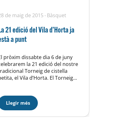
28 de maig de 2015
Bàsquet
La 21 edició del Vila d’Horta ja
està a punt
El pròxim dissabte dia 6 de juny
celebrarem la 21 edició del nostre
tradicional Torneig de cistella
petita, el Vila d’Horta. El Torneig
començarà a les 9 hores del matí al
nostre pavelló del carrer Feliu i
Codina, 27 de Barcelona. Per
Llegir més
aquesta edició comptarem amb la
participació de 13 equips masculins
i 5 equips…