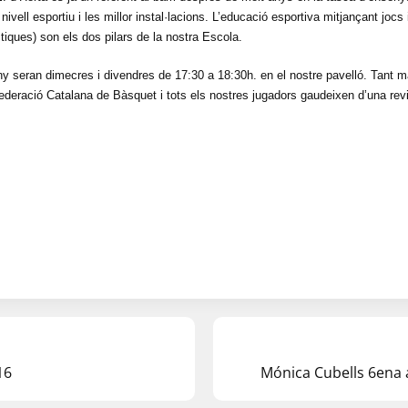
ivell esportiu i les millor instal·lacions. L’educació esportiva mitjançant jocs 
ctiques) son els dos pilars de la nostra Escola.
 seran dimecres i divendres de 17:30 a 18:30h. en el nostre pavelló. Tant mat
deració Catalana de Bàsquet i tots els nostres jugadors gaudeixen d’una rev
16
Mónica Cubells 6ena 