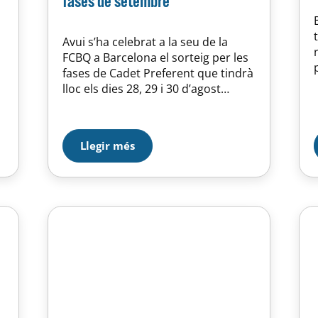
fases de setembre
Avui s’ha celebrat a la seu de la
FCBQ a Barcelona el sorteig per les
fases de Cadet Preferent que tindrà
lloc els dies 28, 29 i 30 d’agost
d’enguany. El Cadet de la U.E.
d’Horta sortia com a cap de sèrie i
ha quedat enclavat al Grup 1
Llegir més
juntament amb el Grup Barna,
Minguella…