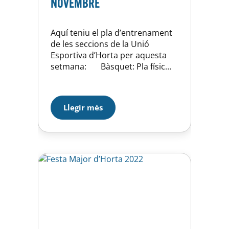
NOVEMBRE
Aquí teniu el pla d’entrenament
de les seccions de la Unió
Esportiva d’Horta per aquesta
setmana: Bàsquet: Pla físic
setmanal per cada equip
coordinat per zoom pels
entrenadors. Apadrinament dels
Llegir més
jugadors del primer equip dels
equips de la base. Natació:
Rutina física setmanal
coordinada pels entrenadors
pels grups pre-benjamí, benjamí
i…