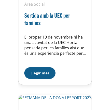
Àrea Social
Sortida amb la UEC per
famílies
El proper 19 de novembre hi ha
una activitat de la UEC Horta
pensada per les famílies així que
és una experiència perfecte per
nosaltres. Es tracta d’una sortida
sense dificultat, apta per tothom
que li agradi caminar. Seran 8km
Llegir més
amb 260 de desnivell. La sortida
és des de la Plaça Santes Creus
el dissabte…