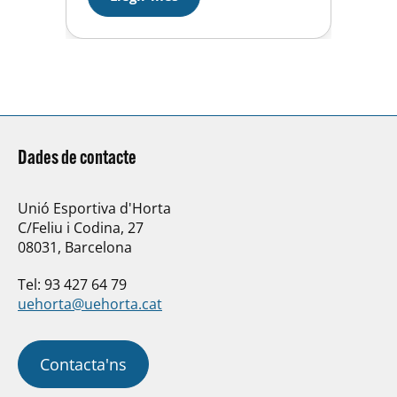
esportiu. Sota el títol de “Dona i
Esport”, es van realitzar diverses
activitats que van impulsar
diàlegs enriquidors…
Dades de contacte
Unió Esportiva d'Horta
C/Feliu i Codina, 27
08031, Barcelona
Tel: 93 427 64 79
uehorta@uehorta.cat
Contacta'ns