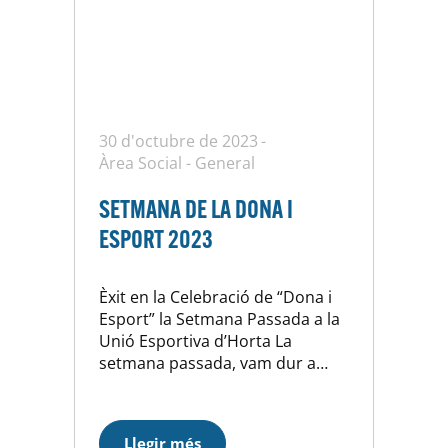
30 d'octubre de 2023
Àrea Social
-
General
SETMANA DE LA DONA I
ESPORT 2023
Èxit en la Celebració de “Dona i
Esport” la Setmana Passada a la
Unió Esportiva d’Horta La
setmana passada, vam dur a
terme un esdeveniment pioner i
enriquidor, centrat en la
participació de la dona en l’àmbit
Llegir més