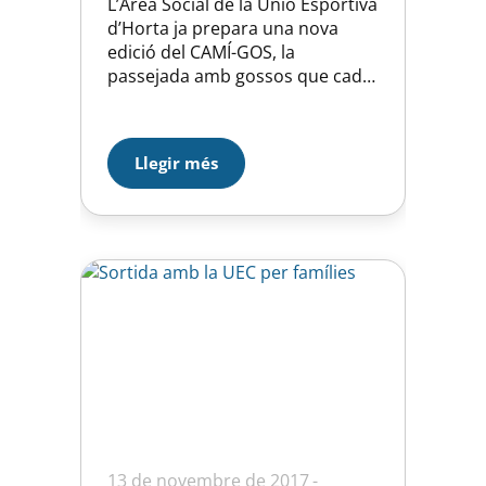
L’Àrea Social de la Unió Esportiva
d’Horta ja prepara una nova
edició del CAMÍ-GOS, la
passejada amb gossos que cada
any reuneix veïnat, famílies i
animals de companyia en una
jornada de convivència i
Llegir més
solidaritat al barri. La 11a edició
del CAMÍGOS se celebrarà el
diumenge 22 de març de 2026.
La trobada serà a…
13 de novembre de 2017