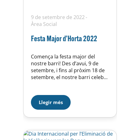
9 de setembre de 2022
Àrea Social
Festa Major d’Horta 2022
Comença la festa major del
nostre barri! Des d’avui, 9 de
setembre, i fins al pròxim 18 de
setembre, el nostre barri celebra
la seva festa major. Uns dies
plens d’activitats per als i les
hortenses i per a tothom que
Llegir més
vulgui celebrar la Festa Major
d’Horta. La Unió Esportiva
d’Horta juntament amb
el CEM Horta i…