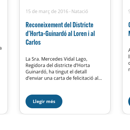
15 de març de 2016
Natació
Reconeixement del Districte
d’Horta-Guinardó al Loren i al
Carlos
a
La Sra. Mercedes Vidal Lago,
Regidora del districte d’Horta
Guinardó, ha tingut el detall
t
d’enviar una carta de felicitació al
Loren i al Carlos Martín pels
a
resultats obtinguts al darrer
Campionat d’Espanya Màster
Llegir més
disputat a Gijón, on tots dos van
guanyar medalles d’or. Volem
agrair les paraules de suport i de
reconeixement de la regidora…