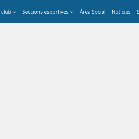
l club
Seccions esportives
Àrea Social
Notícies