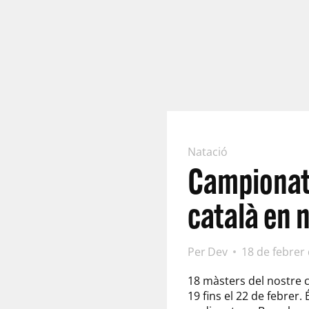
Natació
Campionat 
català en 
Per
Dev
18 de febrer
18 màsters del nostre 
19 fins el 22 de febrer.