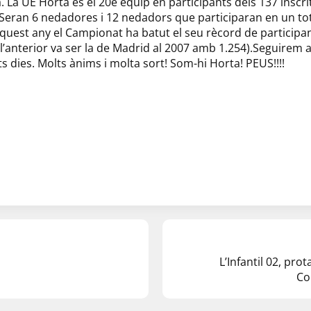
. La UE Horta és el 20è equip en participants dels 137 inscri
Seran 6 nedadores i 12 nedadors que participaran en un to
quest any el Campionat ha batut el seu rècord de participa
’anterior va ser la de Madrid al 2007 amb 1.254).
Seguirem a
ts dies.
Molts ànims i molta sort!
Som-hi Horta! PEUS!!!!
L’Infantil 02, pro
Co