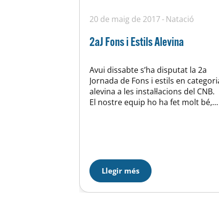
20 de maig de 2017
Natació
2aJ Fons i Estils Alevina
Avui dissabte s’ha disputat la 2a
Jornada de Fons i estils en categori
alevina a les instal·lacions del CNB.
El nostre equip ho ha fet molt bé,
pràcticament la totalitat dels
nedadors i nedadores han rebaixa
les seves marques en una jornada
en que era molt important fer-ho j
que els temps eren classificatoris
pels…
Llegir més