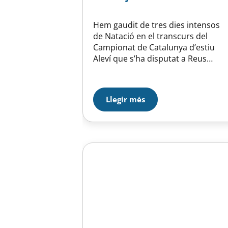
Hem gaudit de tres dies intensos
de Natació en el transcurs del
Campionat de Catalunya d’estiu
Aleví que s’ha disputat a Reus
(30/06-02/07). Els 13 nedadors
classificats ho han fet força bé i
hem tingut molt bones notícies
Llegir més
com: – Poder assolir el 9è lloc en la
general de 63 clubs a pocs punts
de…