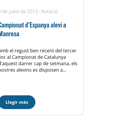
9 de juliol de 2013
Natació
Campionat d’Espanya aleví a
Manresa
Amb el regust ben recent del tercer
lloc al Campionat de Catalunya
d’aquest darrer cap de setmana, els
nostres alevins es disposen a
participar al Campionat d’Espanya
de la categoría que a partir de
divendres es durà a terme a
Manresa, el nostre club ha
classificat a un total de sis
Llegir més
nedadors (2 noies i…