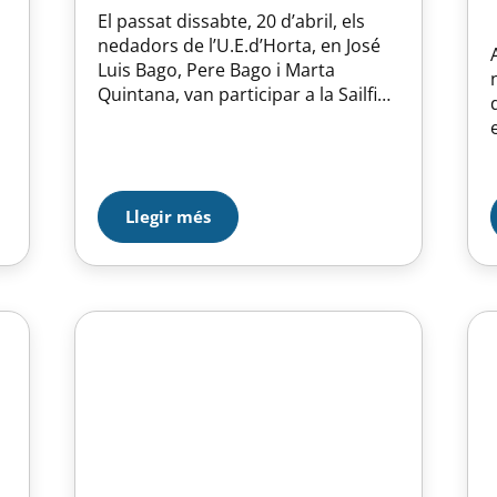
El passat dissabte, 20 d’abril, els
nedadors de l’U.E.d’Horta, en José
Luis Bago, Pere Bago i Marta
Quintana, van participar a la Sailfish
Swimnights Time Trial, disputada al
Canal Olímpic de Castelldefels, i on
es va realitzar una única prova al
circuit: 3000m en aigües obertes,
nedats a contra-rellotge. Els
Llegir més
participants van sortir d’un en un,…